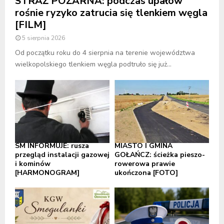
STRAŻ POŻARNA: podczas upałów
rośnie ryzyko zatrucia się tlenkiem węgla
[FILM]
5 sierpnia 2026
Od początku roku do 4 sierpnia na terenie województwa
wielkopolskiego tlenkiem węgla podtruło się już...
SM INFORMUJE: rusza
MIASTO I GMINA
przegląd instalacji gazowej
GOŁAŃCZ: ścieżka pieszo-
i kominów
rowerowa prawie
[HARMONOGRAM]
ukończona [FOTO]