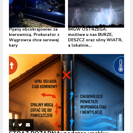
Pijany obcokrajowiec za
IMGW OSTRZEGA:
kierownicą. Prokurator z
możliwe u nas BURZE,
Wągrowca chce surowej
DESZCZ oraz silny WIATR,
kary
a lokalnie...