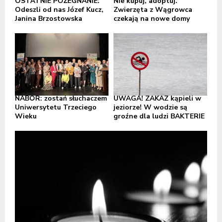
OSTATNIE POŻEGNANIE:
Nie kupuj, adoptuj.
Odeszli od nas Józef Kucz,
Zwierzęta z Wągrowca
Janina Brzostowska
czekają na nowe domy
NABÓR: zostań słuchaczem
UWAGA! ZAKAZ kąpieli w
Uniwersytetu Trzeciego
jeziorze! W wodzie są
Wieku
groźne dla ludzi BAKTERIE