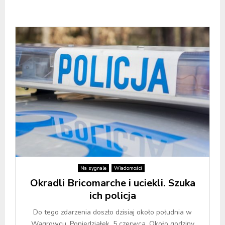
Na sygnale
Wiadomości
Okradli Bricomarche i uciekli. Szuka
ich policja
Do tego zdarzenia doszło dzisiaj około południa w
Wągrowcu. Poniedziałek, 5 czerwca. Około godziny