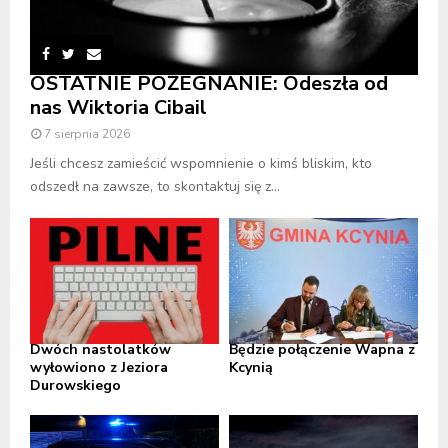
OSTATNIE POŻEGNANIE: Odeszła od
nas Wiktoria Cibail
7 sierpnia 2026
Jeśli chcesz zamieścić wspomnienie o kimś bliskim, kto
odszedł na zawsze, to skontaktuj się z...
Dwóch nastolatków
Będzie połączenie Wapna z
wyłowiono z Jeziora
Kcynią
Durowskiego