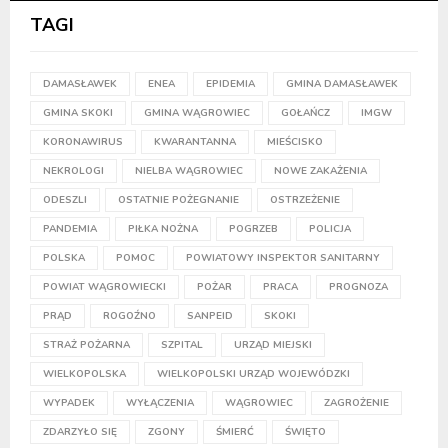
TAGI
DAMASŁAWEK
ENEA
EPIDEMIA
GMINA DAMASŁAWEK
GMINA SKOKI
GMINA WĄGROWIEC
GOŁAŃCZ
IMGW
KORONAWIRUS
KWARANTANNA
MIEŚCISKO
NEKROLOGI
NIELBA WĄGROWIEC
NOWE ZAKAŻENIA
ODESZLI
OSTATNIE POŻEGNANIE
OSTRZEŻENIE
PANDEMIA
PIŁKA NOŻNA
POGRZEB
POLICJA
POLSKA
POMOC
POWIATOWY INSPEKTOR SANITARNY
POWIAT WĄGROWIECKI
POŻAR
PRACA
PROGNOZA
PRĄD
ROGOŹNO
SANPEID
SKOKI
STRAŻ POŻARNA
SZPITAL
URZĄD MIEJSKI
WIELKOPOLSKA
WIELKOPOLSKI URZĄD WOJEWÓDZKI
WYPADEK
WYŁĄCZENIA
WĄGROWIEC
ZAGROŻENIE
ZDARZYŁO SIĘ
ZGONY
ŚMIERĆ
ŚWIĘTO