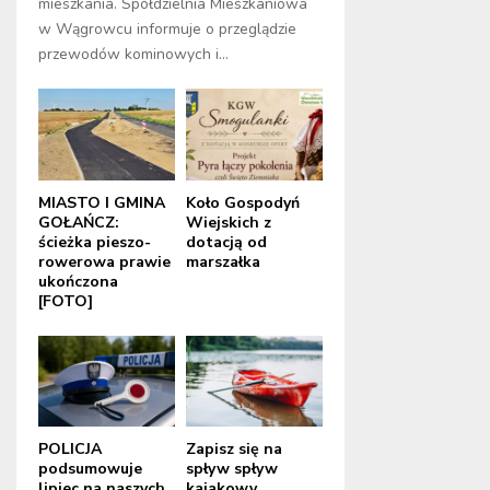
mieszkania. Spółdzielnia Mieszkaniowa
w Wągrowcu informuje o przeglądzie
przewodów kominowych i...
MIASTO I GMINA
Koło Gospodyń
GOŁAŃCZ:
Wiejskich z
ścieżka pieszo-
dotacją od
rowerowa prawie
marszałka
ukończona
[FOTO]
POLICJA
Zapisz się na
podsumowuje
spływ spływ
lipiec na naszych
kajakowy