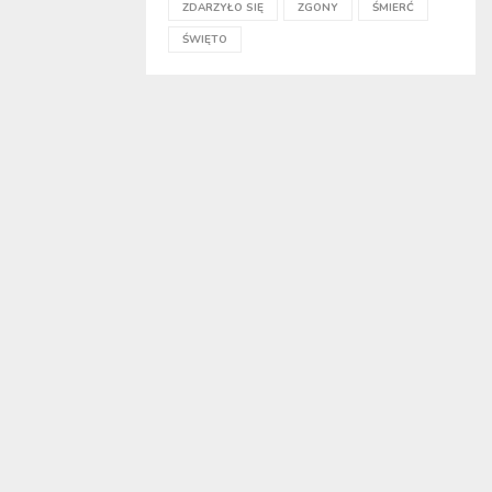
ZDARZYŁO SIĘ
ZGONY
ŚMIERĆ
ŚWIĘTO