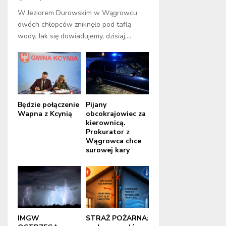
W Jeziorem Durowskim w Wągrowcu
dwóch chłopców zniknęło pod taflą
wody. Jak się dowiadujemy, dzisiaj,...
Będzie połączenie
Pijany
Wapna z Kcynią
obcokrajowiec za
kierownicą.
Prokurator z
Wągrowca chce
surowej kary
IMGW
STRAŻ POŻARNA: