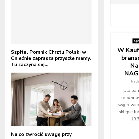
Spo
W Kauf
Szpital Pomnik Chrztu Polski w
brans
Gnieźnie zaprasza przyszłe mamy.
Tu zaczyna się...
Na
NAG
Reda
Dla pan
urodzino
wągrowiec
sklepie lu
19.3
Na co zwrócić uwagę przy