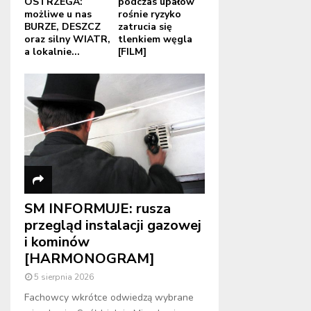
OSTRZEGA:
podczas upałów
możliwe u nas
rośnie ryzyko
BURZE, DESZCZ
zatrucia się
oraz silny WIATR,
tlenkiem węgla
a lokalnie...
[FILM]
SM INFORMUJE: rusza
przegląd instalacji gazowej
i kominów
[HARMONOGRAM]
5 sierpnia 2026
Fachowcy wkrótce odwiedzą wybrane