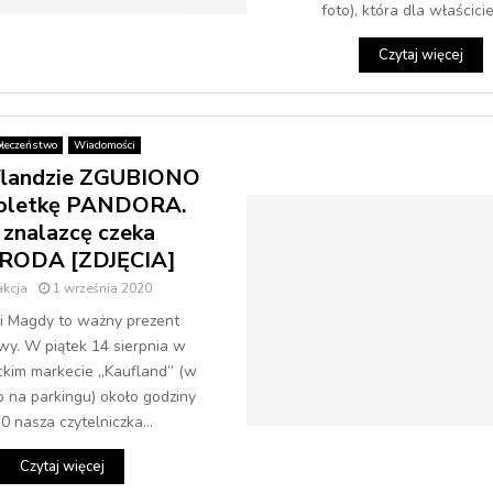
foto), która dla właściciel
Czytaj więcej
łeczeństwo
Wiadomości
landzie ZGUBIONO
oletkę PANDORA.
 znalazcę czeka
RODA [ZDJĘCIA]
kcja
1 września 2020
i Magdy to ważny prezent
wy. W piątek 14 sierpnia w
kim markecie „Kaufland” (w
b na parkingu) około godziny
0 nasza czytelniczka...
Czytaj więcej