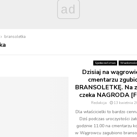
ad
bransoletka
ka
Społeczeństwo
Wiadomośc
Dzisiaj na wągrowi
cmentarzu zgubi
BRANSOLETKĘ. Na z
czeka NAGRODA [F
Redakcja
13 kwietnia 
Dla właścicielki to bardzo cenn
Dziś podczas uroczystości ża
godzinie 11.00 na cmentarzu 
w Wągrowcu zagubiono bransol