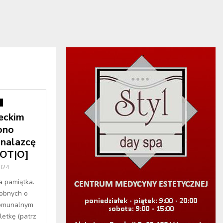
i
eckim
ono
nalazcę
OT|O]
2024
a pamiątka.
łobnych o
komunalnym
etkę (patrz