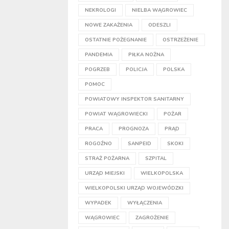
NEKROLOGI
NIELBA WĄGROWIEC
NOWE ZAKAŻENIA
ODESZLI
OSTATNIE POŻEGNANIE
OSTRZEŻENIE
PANDEMIA
PIŁKA NOŻNA
POGRZEB
POLICJA
POLSKA
POMOC
POWIATOWY INSPEKTOR SANITARNY
POWIAT WĄGROWIECKI
POŻAR
PRACA
PROGNOZA
PRĄD
ROGOŹNO
SANPEID
SKOKI
STRAŻ POŻARNA
SZPITAL
URZĄD MIEJSKI
WIELKOPOLSKA
WIELKOPOLSKI URZĄD WOJEWÓDZKI
WYPADEK
WYŁĄCZENIA
WĄGROWIEC
ZAGROŻENIE