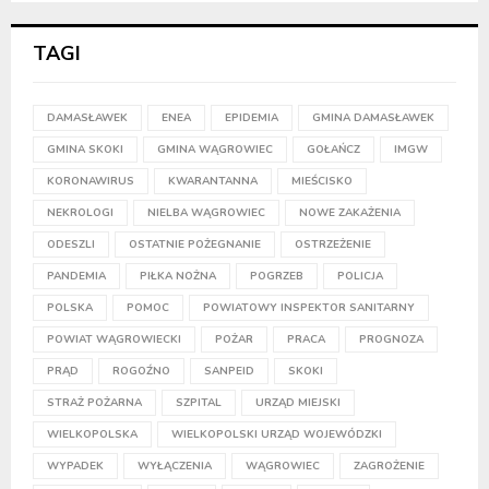
TAGI
DAMASŁAWEK
ENEA
EPIDEMIA
GMINA DAMASŁAWEK
GMINA SKOKI
GMINA WĄGROWIEC
GOŁAŃCZ
IMGW
KORONAWIRUS
KWARANTANNA
MIEŚCISKO
NEKROLOGI
NIELBA WĄGROWIEC
NOWE ZAKAŻENIA
ODESZLI
OSTATNIE POŻEGNANIE
OSTRZEŻENIE
PANDEMIA
PIŁKA NOŻNA
POGRZEB
POLICJA
POLSKA
POMOC
POWIATOWY INSPEKTOR SANITARNY
POWIAT WĄGROWIECKI
POŻAR
PRACA
PROGNOZA
PRĄD
ROGOŹNO
SANPEID
SKOKI
STRAŻ POŻARNA
SZPITAL
URZĄD MIEJSKI
WIELKOPOLSKA
WIELKOPOLSKI URZĄD WOJEWÓDZKI
WYPADEK
WYŁĄCZENIA
WĄGROWIEC
ZAGROŻENIE