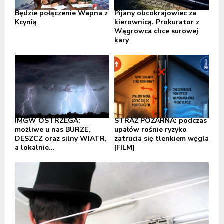
Będzie połączenie Wapna z
Pijany obcokrajowiec za
Kcynią
kierownicą. Prokurator z
Wągrowca chce surowej
kary
IMGW OSTRZEGA:
STRAŻ POŻARNA: podczas
możliwe u nas BURZE,
upałów rośnie ryzyko
DESZCZ oraz silny WIATR,
zatrucia się tlenkiem węgla
a lokalnie...
[FILM]