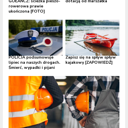
GOŁAŃCZ: ścieżka pieszo-
dotacją od marszałka
rowerowa prawie
ukończona [FOTO]
POLICJA podsumowuje
Zapisz się na spływ spływ
lipiec na naszych drogach.
kajakowy [ZAPOWIEDŹ]
Śmierć, wypadki i pijani