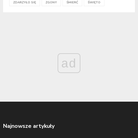
ZDARZYŁO SIĘ
ZGONY
ŚMIERĆ
ŚWIĘTO
ad
Najnowsze artykuły