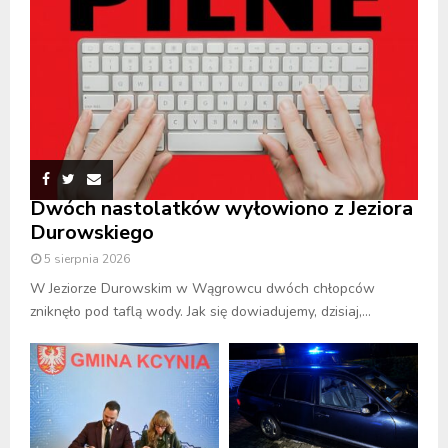
Dwóch nastolatków wyłowiono z Jeziora
Durowskiego
5 sierpnia 2026
W Jeziorze Durowskim w Wągrowcu dwóch chłopców
zniknęło pod taflą wody. Jak się dowiadujemy, dzisiaj,...