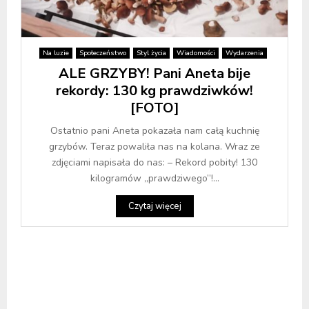
Na luzie
Społeczeństwo
Styl życia
Wiadomości
Wydarzenia
ALE GRZYBY! Pani Aneta bije
rekordy: 130 kg prawdziwków!
[FOTO]
Ostatnio pani Aneta pokazała nam całą kuchnię
grzybów. Teraz powaliła nas na kolana. Wraz ze
zdjęciami napisała do nas: – Rekord pobity! 130
kilogramów „prawdziwego”!...
Czytaj więcej