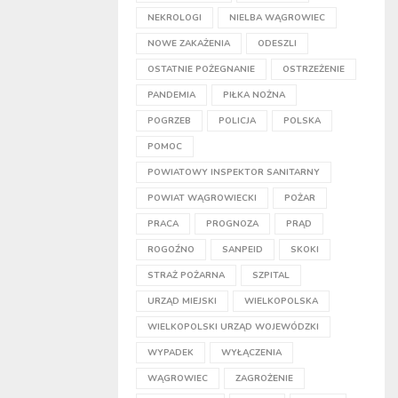
NEKROLOGI
NIELBA WĄGROWIEC
NOWE ZAKAŻENIA
ODESZLI
OSTATNIE POŻEGNANIE
OSTRZEŻENIE
PANDEMIA
PIŁKA NOŻNA
POGRZEB
POLICJA
POLSKA
POMOC
POWIATOWY INSPEKTOR SANITARNY
POWIAT WĄGROWIECKI
POŻAR
PRACA
PROGNOZA
PRĄD
ROGOŹNO
SANPEID
SKOKI
STRAŻ POŻARNA
SZPITAL
URZĄD MIEJSKI
WIELKOPOLSKA
WIELKOPOLSKI URZĄD WOJEWÓDZKI
WYPADEK
WYŁĄCZENIA
WĄGROWIEC
ZAGROŻENIE