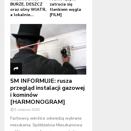
BURZE, DESZCZ
zatrucia się
oraz silny WIATR,
tlenkiem węgla
a lokalnie...
[FILM]
SM INFORMUJE: rusza
przegląd instalacji gazowej
i kominów
[HARMONOGRAM]
5 sierpnia 2026
Fachowcy wkrótce odwiedzą wybrane
mieszkania. Spółdzielnia Mieszkaniowa