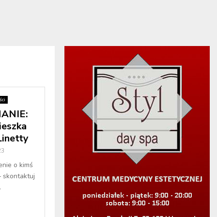
ci
ANIE:
ieszka
inetty
23
enie o kimś
– skontaktuj
.