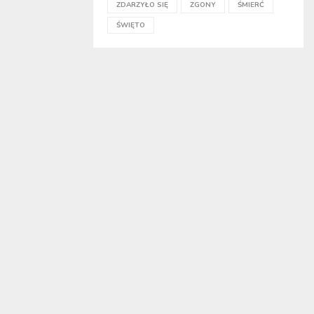
ZDARZYŁO SIĘ
ZGONY
ŚMIERĆ
ŚWIĘTO