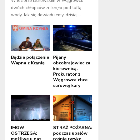
W Jeziorze Durowskim w Wągrowcu
dwóch chłopców zniknęło pod taflą
wody. Jak się dowiadujemy, dzisiaj,...
Będzie połączenie
Pijany
Wapna z Kcynią
obcokrajowiec za
kierownicą.
Prokurator z
Wągrowca chce
surowej kary
IMGW
STRAŻ POŻARNA:
OSTRZEGA:
podczas upałów
możliwe u nas
rośnie ryzyko