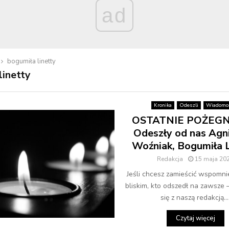
ad
bogumiła linetty
linetty
Kronika
Odeszli
Wiadomoś
OSTATNIE POŻEGN
Odeszły od nas Agn
Woźniak, Bogumiła L
Redakcja
15 maja 20
Jeśli chcesz zamieścić wspomni
bliskim, kto odszedł na zawsze 
się z naszą redakcją...
Czytaj więcej