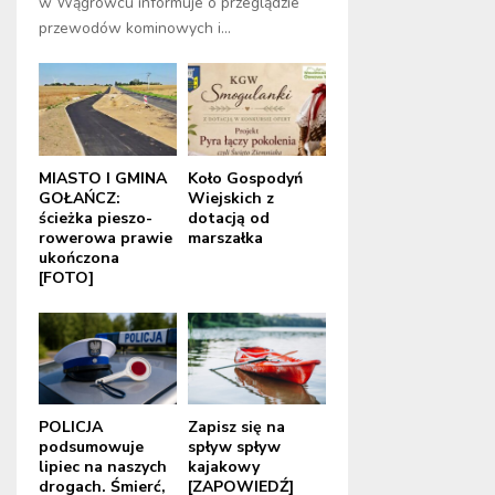
w Wągrowcu informuje o przeglądzie
przewodów kominowych i...
MIASTO I GMINA
Koło Gospodyń
GOŁAŃCZ:
Wiejskich z
ścieżka pieszo-
dotacją od
rowerowa prawie
marszałka
ukończona
[FOTO]
POLICJA
Zapisz się na
podsumowuje
spływ spływ
lipiec na naszych
kajakowy
drogach. Śmierć,
[ZAPOWIEDŹ]