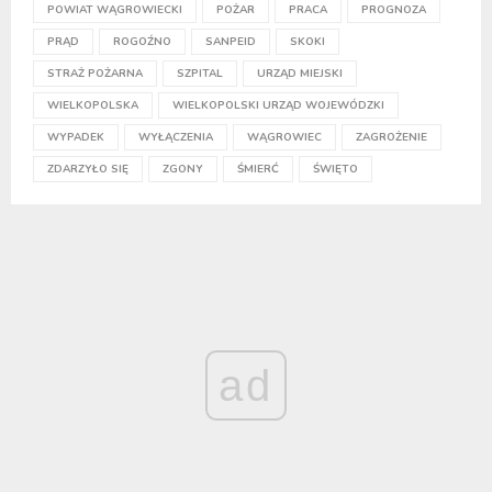
POWIAT WĄGROWIECKI
POŻAR
PRACA
PROGNOZA
PRĄD
ROGOŹNO
SANPEID
SKOKI
STRAŻ POŻARNA
SZPITAL
URZĄD MIEJSKI
WIELKOPOLSKA
WIELKOPOLSKI URZĄD WOJEWÓDZKI
WYPADEK
WYŁĄCZENIA
WĄGROWIEC
ZAGROŻENIE
ZDARZYŁO SIĘ
ZGONY
ŚMIERĆ
ŚWIĘTO
ad