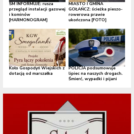
SM INFORMUJE: rusza
MIASTO I GMINA
przegląd instalacji gazowej
GOŁAŃCZ: ścieżka pieszo-
i kominów
rowerowa prawie
[HARMONOGRAM]
ukończona [FOTO]
Koło Gospodyń Wiejskich z
POLICJA podsumowuje
dotacją od marszałka
lipiec na naszych drogach.
Śmierć, wypadki i pijani