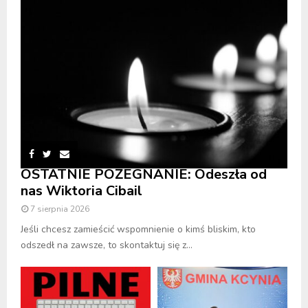
OSTATNIE POŻEGNANIE: Odeszła od
nas Wiktoria Cibail
7 sierpnia 2026
Jeśli chcesz zamieścić wspomnienie o kimś bliskim, kto
odszedł na zawsze, to skontaktuj się z...