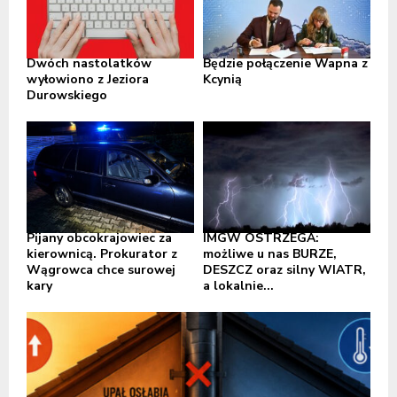
Dwóch nastolatków
Będzie połączenie Wapna z
wyłowiono z Jeziora
Kcynią
Durowskiego
Pijany obcokrajowiec za
IMGW OSTRZEGA:
kierownicą. Prokurator z
możliwe u nas BURZE,
Wągrowca chce surowej
DESZCZ oraz silny WIATR,
kary
a lokalnie...