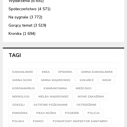
Wydarzenia
(6 692)
Społeczeństwo
(4 571)
Na sygnale
(3 772)
Gorący temat
(3 519)
Kronika
(1 694)
TAGI
DAMASŁAWEK
ENEA
EPIDEMIA
GMINA DAMASŁAWEK
GMINA SKOKI
GMINA WĄGROWIEC
GOŁAŃCZ
IMGW
KORONAWIRUS
KWARANTANNA
MIEŚCISKO
NEKROLOGI
NIELBA WĄGROWIEC
NOWE ZAKAŻENIA
ODESZLI
OSTATNIE POŻEGNANIE
OSTRZEŻENIE
PANDEMIA
PIŁKA NOŻNA
POGRZEB
POLICJA
POLSKA
POMOC
POWIATOWY INSPEKTOR SANITARNY