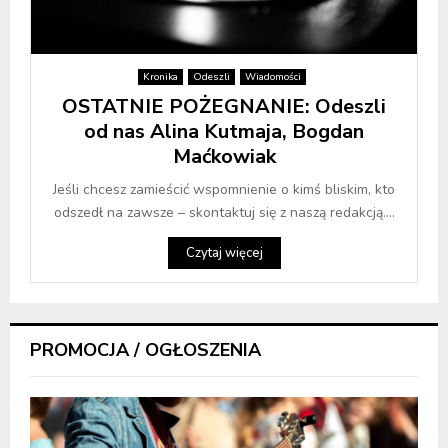
Kronika
Odeszli
Wiadomości
OSTATNIE POŻEGNANIE: Odeszli
od nas Alina Kutmaja, Bogdan
Maćkowiak
Jeśli chcesz zamieścić wspomnienie o kimś bliskim, kto
odszedł na zawsze – skontaktuj się z naszą redakcją....
Czytaj więcej
PROMOCJA / OGŁOSZENIA