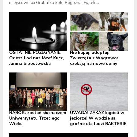
miejscowości Grabatka koło Rogoźna. Piątek,...
OSTATNIE POŻEGNANIE:
Nie kupuj, adoptuj.
Odeszli od nas Józef Kucz,
Zwierzęta z Wągrowca
Janina Brzostowska
czekają na nowe domy
NABÓR: zostań słuchaczem
UWAGA! ZAKAZ kąpieli w
Uniwersytetu Trzeciego
jeziorze! W wodzie są
Wieku
groźne dla ludzi BAKTERIE