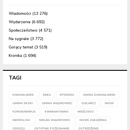
Wiadomości
(13 276)
Wydarzenia
(6 692)
Społeczeństwo
(4 571)
Na sygnale
(3 772)
Gorący temat
(3 519)
Kronika
(1 694)
TAGI
DAMASŁAWEK
ENEA
EPIDEMIA
GMINA DAMASŁAWEK
GMINA SKOKI
GMINA WĄGROWIEC
GOŁAŃCZ
IMGW
KORONAWIRUS
KWARANTANNA
MIEŚCISKO
NEKROLOGI
NIELBA WĄGROWIEC
NOWE ZAKAŻENIA
ODESZLI
OSTATNIE POŻEGNANIE
OSTRZEŻENIE