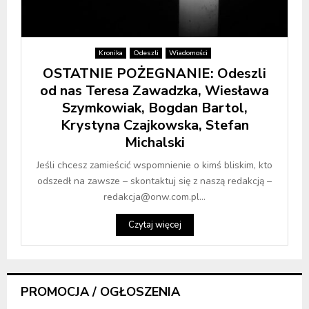
Kronika
Odeszli
Wiadomości
OSTATNIE POŻEGNANIE: Odeszli
od nas Teresa Zawadzka, Wiesława
Szymkowiak, Bogdan Bartol,
Krystyna Czajkowska, Stefan
Michalski
Jeśli chcesz zamieścić wspomnienie o kimś bliskim, kto
odszedł na zawsze – skontaktuj się z naszą redakcją –
redakcja@onw.com.pl...
Czytaj więcej
PROMOCJA / OGŁOSZENIA