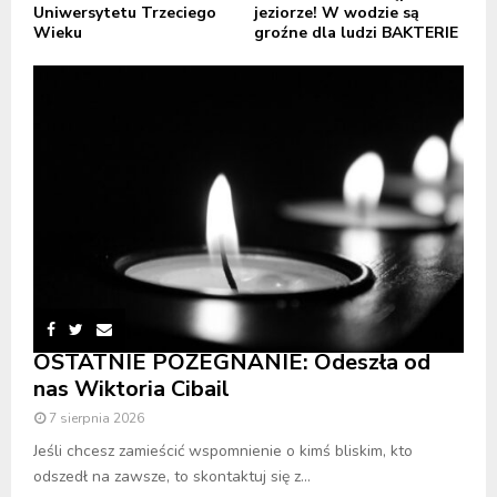
Uniwersytetu Trzeciego
jeziorze! W wodzie są
Wieku
groźne dla ludzi BAKTERIE
OSTATNIE POŻEGNANIE: Odeszła od
nas Wiktoria Cibail
7 sierpnia 2026
Jeśli chcesz zamieścić wspomnienie o kimś bliskim, kto
odszedł na zawsze, to skontaktuj się z...