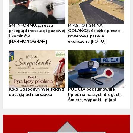
SM INFORMUJE: rusza
MIASTO I GMINA
przegląd instalacji gazowej
GOŁAŃCZ: ścieżka pieszo-
i kominów
rowerowa prawie
[HARMONOGRAM]
ukończona [FOTO]
Koło Gospodyń Wiejskich z
POLICJA podsumowuje
dotacją od marszałka
lipiec na naszych drogach.
Śmierć, wypadki i pijani