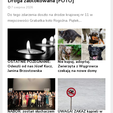
Droga zablokowana [FOTO]
7 sierpnia 2026
Do tego zdarzenia doszło na drodze krajowej nr 11 w
miejscowości Grabatka koło Rogoźna. Piątek,...
OSTATNIE POŻEGNANIE:
Nie kupuj, adoptuj.
Odeszli od nas Józef Kucz,
Zwierzęta z Wągrowca
Janina Brzostowska
czekają na nowe domy
NABÓR: zostań słuchaczem
UWAGA! ZAKAZ kąpieli w