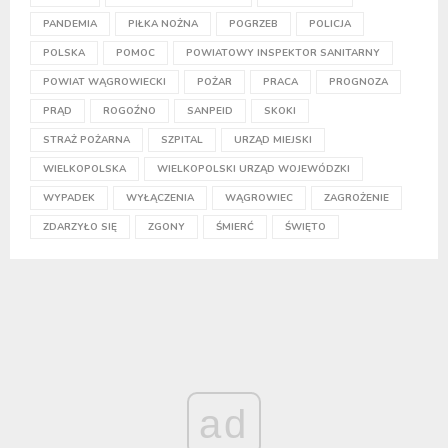
PANDEMIA
PIŁKA NOŻNA
POGRZEB
POLICJA
POLSKA
POMOC
POWIATOWY INSPEKTOR SANITARNY
POWIAT WĄGROWIECKI
POŻAR
PRACA
PROGNOZA
PRĄD
ROGOŹNO
SANPEID
SKOKI
STRAŻ POŻARNA
SZPITAL
URZĄD MIEJSKI
WIELKOPOLSKA
WIELKOPOLSKI URZĄD WOJEWÓDZKI
WYPADEK
WYŁĄCZENIA
WĄGROWIEC
ZAGROŻENIE
ZDARZYŁO SIĘ
ZGONY
ŚMIERĆ
ŚWIĘTO
ad