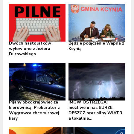
Dwóch nastolatków
Będzie połączenie Wapna z
wyłowiono z Jeziora
Kcynią
Durowskiego
Pijany obcokrajowiec za
IMGW OSTRZEGA:
kierownicą. Prokurator z
możliwe u nas BURZE,
Wągrowca chce surowej
DESZCZ oraz silny WIATR,
kary
a lokalnie...