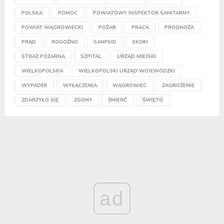
POLSKA
POMOC
POWIATOWY INSPEKTOR SANITARNY
POWIAT WĄGROWIECKI
POŻAR
PRACA
PROGNOZA
PRĄD
ROGOŹNO
SANPEID
SKOKI
STRAŻ POŻARNA
SZPITAL
URZĄD MIEJSKI
WIELKOPOLSKA
WIELKOPOLSKI URZĄD WOJEWÓDZKI
WYPADEK
WYŁĄCZENIA
WĄGROWIEC
ZAGROŻENIE
ZDARZYŁO SIĘ
ZGONY
ŚMIERĆ
ŚWIĘTO
ad