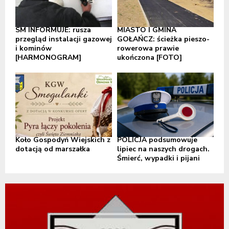
SM INFORMUJE: rusza
MIASTO I GMINA
przegląd instalacji gazowej
GOŁAŃCZ: ścieżka pieszo-
i kominów
rowerowa prawie
[HARMONOGRAM]
ukończona [FOTO]
Koło Gospodyń Wiejskich z
POLICJA podsumowuje
dotacją od marszałka
lipiec na naszych drogach.
Śmierć, wypadki i pijani