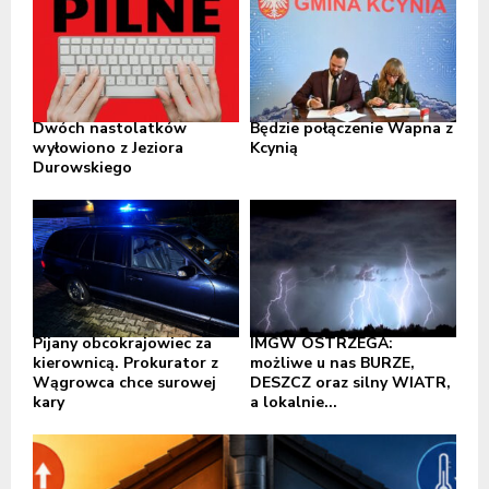
Dwóch nastolatków
Będzie połączenie Wapna z
wyłowiono z Jeziora
Kcynią
Durowskiego
Pijany obcokrajowiec za
IMGW OSTRZEGA:
kierownicą. Prokurator z
możliwe u nas BURZE,
Wągrowca chce surowej
DESZCZ oraz silny WIATR,
kary
a lokalnie...