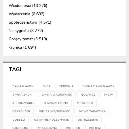
Wiadomości
(13 276)
Wydarzenia
(6 692)
Społeczeństwo
(4 571)
Na sygnale
(3 772)
Gorący temat
(3 519)
Kronika
(1 694)
TAGI
DAMASŁAWEK
ENEA
EPIDEMIA
GMINA DAMASŁAWEK
GMINA SKOKI
GMINA WĄGROWIEC
GOŁAŃCZ
IMGW
KORONAWIRUS
KWARANTANNA
MIEŚCISKO
NEKROLOGI
NIELBA WĄGROWIEC
NOWE ZAKAŻENIA
ODESZLI
OSTATNIE POŻEGNANIE
OSTRZEŻENIE
PANDEMIA
PIŁKA NOŻNA
POGRZEB
POLICJA