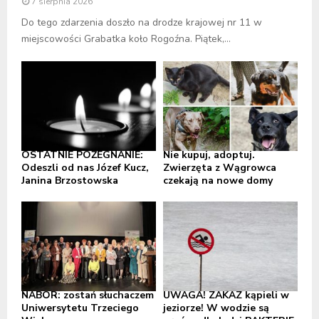
7 sierpnia 2026
Do tego zdarzenia doszło na drodze krajowej nr 11 w
miejscowości Grabatka koło Rogoźna. Piątek,...
OSTATNIE POŻEGNANIE:
Nie kupuj, adoptuj.
Odeszli od nas Józef Kucz,
Zwierzęta z Wągrowca
Janina Brzostowska
czekają na nowe domy
NABÓR: zostań słuchaczem
UWAGA! ZAKAZ kąpieli w
Uniwersytetu Trzeciego
jeziorze! W wodzie są