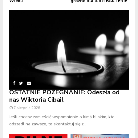
Wieku
groźne dla ludzi BAKTERIE
OSTATNIE POŻEGNANIE: Odeszła od
nas Wiktoria Cibail
7 sierpnia 2026
Jeśli chcesz zamieścić wspomnienie o kimś bliskim, kto
odszedł na zawsze, to skontaktuj się z...