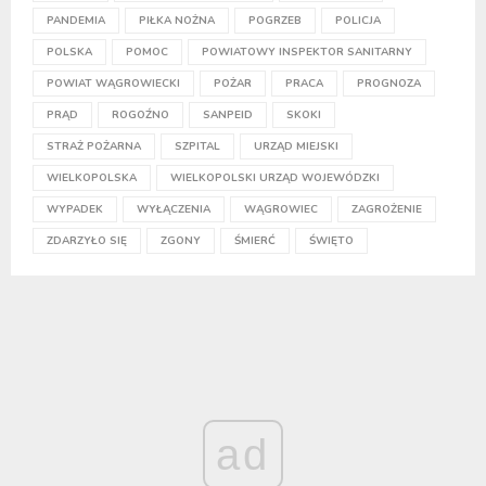
PANDEMIA
PIŁKA NOŻNA
POGRZEB
POLICJA
POLSKA
POMOC
POWIATOWY INSPEKTOR SANITARNY
POWIAT WĄGROWIECKI
POŻAR
PRACA
PROGNOZA
PRĄD
ROGOŹNO
SANPEID
SKOKI
STRAŻ POŻARNA
SZPITAL
URZĄD MIEJSKI
WIELKOPOLSKA
WIELKOPOLSKI URZĄD WOJEWÓDZKI
WYPADEK
WYŁĄCZENIA
WĄGROWIEC
ZAGROŻENIE
ZDARZYŁO SIĘ
ZGONY
ŚMIERĆ
ŚWIĘTO
ad