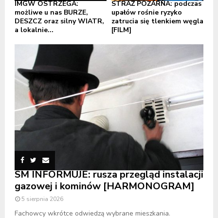
IMGW OSTRZEGA:
STRAŻ POŻARNA: podczas
możliwe u nas BURZE,
upałów rośnie ryzyko
DESZCZ oraz silny WIATR,
zatrucia się tlenkiem węgla
a lokalnie...
[FILM]
SM INFORMUJE: rusza przegląd instalacji
gazowej i kominów [HARMONOGRAM]
5 sierpnia 2026
Fachowcy wkrótce odwiedzą wybrane mieszkania.