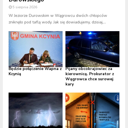
5 sierpnia 2026
W Jeziorze Durowskim w Wągrowcu dwóch chłopców
zniknęło pod taflą wody. Jak się dowiadujemy, dzisiaj,...
Będzie połączenie Wapna z
Pijany obcokrajowiec za
Kcynią
kierownicą. Prokurator z
Wągrowca chce surowej
kary