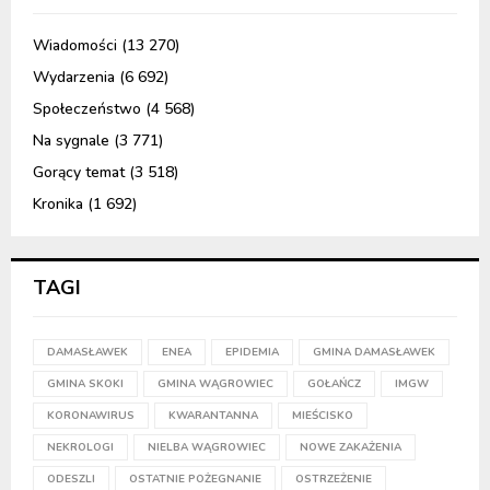
Wiadomości
(13 270)
Wydarzenia
(6 692)
Społeczeństwo
(4 568)
Na sygnale
(3 771)
Gorący temat
(3 518)
Kronika
(1 692)
TAGI
DAMASŁAWEK
ENEA
EPIDEMIA
GMINA DAMASŁAWEK
GMINA SKOKI
GMINA WĄGROWIEC
GOŁAŃCZ
IMGW
KORONAWIRUS
KWARANTANNA
MIEŚCISKO
NEKROLOGI
NIELBA WĄGROWIEC
NOWE ZAKAŻENIA
ODESZLI
OSTATNIE POŻEGNANIE
OSTRZEŻENIE