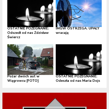
OSTATNIE POŻEGNANIE:
IMGW OSTRZEGA: UPAŁY
Odszedł od nas Zdzisław
wracają
Świercz
Pożar dwóch aut w
OSTATNIE POŻEGNANIE:
Wągrowcu [FOTO]
Odeszła od nas Maria Dojs