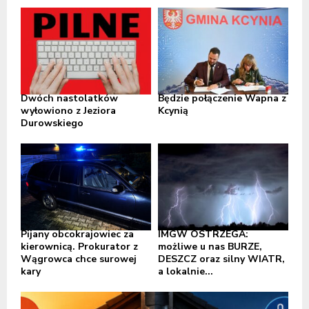
Dwóch nastolatków
Będzie połączenie Wapna z
wyłowiono z Jeziora
Kcynią
Durowskiego
Pijany obcokrajowiec za
IMGW OSTRZEGA:
kierownicą. Prokurator z
możliwe u nas BURZE,
Wągrowca chce surowej
DESZCZ oraz silny WIATR,
kary
a lokalnie...