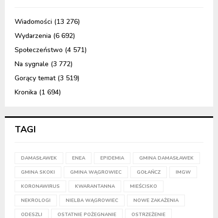
Wiadomości
(13 276)
Wydarzenia
(6 692)
Społeczeństwo
(4 571)
Na sygnale
(3 772)
Gorący temat
(3 519)
Kronika
(1 694)
TAGI
DAMASŁAWEK
ENEA
EPIDEMIA
GMINA DAMASŁAWEK
GMINA SKOKI
GMINA WĄGROWIEC
GOŁAŃCZ
IMGW
KORONAWIRUS
KWARANTANNA
MIEŚCISKO
NEKROLOGI
NIELBA WĄGROWIEC
NOWE ZAKAŻENIA
ODESZLI
OSTATNIE POŻEGNANIE
OSTRZEŻENIE