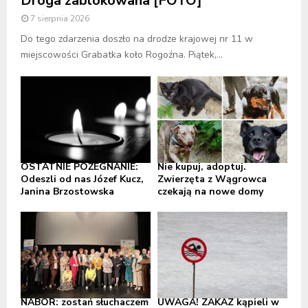
Droga zablokowana [FOTO]
7 sierpnia 2026
Do tego zdarzenia doszło na drodze krajowej nr 11 w
miejscowości Grabatka koło Rogoźna. Piątek,...
OSTATNIE POŻEGNANIE:
Nie kupuj, adoptuj.
Odeszli od nas Józef Kucz,
Zwierzęta z Wągrowca
Janina Brzostowska
czekają na nowe domy
NABÓR: zostań słuchaczem
UWAGA! ZAKAZ kąpieli w