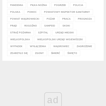
PANDEMIA
PIŁKA NOŻNA
POGRZEB
POLICJA
POLSKA
POMOC
POWIATOWY INSPEKTOR SANITARNY
POWIAT WĄGROWIECKI
POŻAR
PRACA
PROGNOZA
PRĄD
ROGOŹNO
SANPEID
SKOKI
STRAŻ POŻARNA
SZPITAL
URZĄD MIEJSKI
WIELKOPOLSKA
WIELKOPOLSKI URZĄD WOJEWÓDZKI
WYPADEK
WYŁĄCZENIA
WĄGROWIEC
ZAGROŻENIE
ZDARZYŁO SIĘ
ZGONY
ŚMIERĆ
ŚWIĘTO
ad