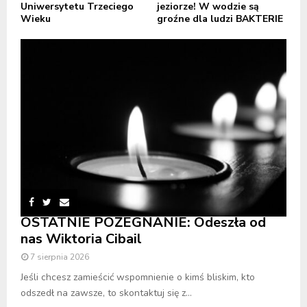
Uniwersytetu Trzeciego
jeziorze! W wodzie są
Wieku
groźne dla ludzi BAKTERIE
OSTATNIE POŻEGNANIE: Odeszła od
nas Wiktoria Cibail
7 sierpnia 2026
Jeśli chcesz zamieścić wspomnienie o kimś bliskim, kto
odszedł na zawsze, to skontaktuj się z...