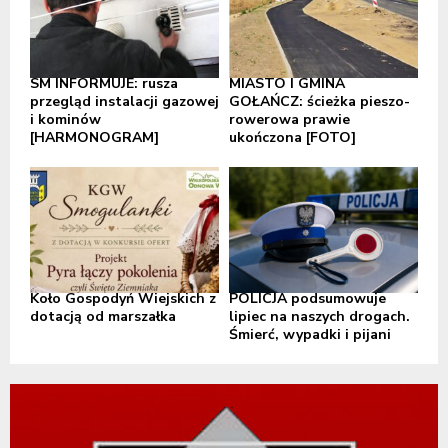
SM INFORMUJE: rusza
MIASTO I GMINA
przegląd instalacji gazowej
GOŁAŃCZ: ścieżka pieszo-
i kominów
rowerowa prawie
[HARMONOGRAM]
ukończona [FOTO]
Koło Gospodyń Wiejskich z
POLICJA podsumowuje
dotacją od marszałka
lipiec na naszych drogach.
Śmierć, wypadki i pijani