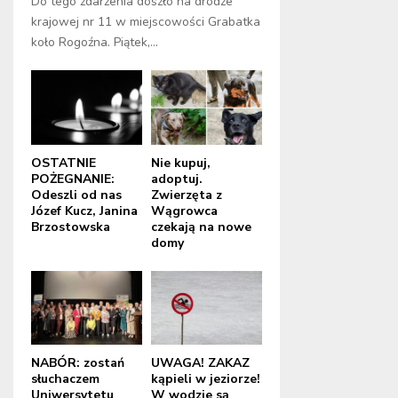
Do tego zdarzenia doszło na drodze
krajowej nr 11 w miejscowości Grabatka
koło Rogoźna. Piątek,...
OSTATNIE
Nie kupuj,
POŻEGNANIE:
adoptuj.
Odeszli od nas
Zwierzęta z
Józef Kucz, Janina
Wągrowca
Brzostowska
czekają na nowe
domy
NABÓR: zostań
UWAGA! ZAKAZ
słuchaczem
kąpieli w jeziorze!
Uniwersytetu
W wodzie są