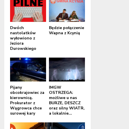
Dwóch
Będzie połączenie
nastolatków
Wapna z Kcynią
wyłowiono z
Jeziora
Durowskiego
Pijany
IMGW
obcokrajowiec za
OSTRZEGA:
kierownicą.
możliwe u nas
Prokurator z
BURZE, DESZCZ
Wągrowca chce
oraz silny WIATR,
surowej kary
a lokalnie...