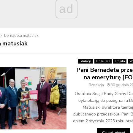
ad
bernadeta matusiak
 matusiak
Edukacja
Jubileusze
Kronika
Wi
Pani Bernadeta prze
na emeryturę [F
Redakcja
30 grudnia 2
Ostatnia Sesja Rady Gminy D
była okazją do pożegnania B
Matusiak, dyrektora tamte
publicznego przedszkola. Pani 
dniem 2 stycznia 2023 roku prze