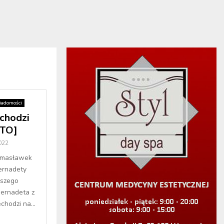
adomości
chodzi
OTO]
022
amasławek
ernadety
jszego
Bernadeta z
chodzi na...