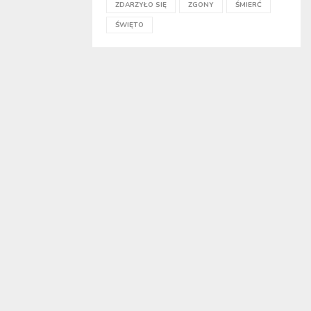
ZDARZYŁO SIĘ
ZGONY
ŚMIERĆ
ŚWIĘTO