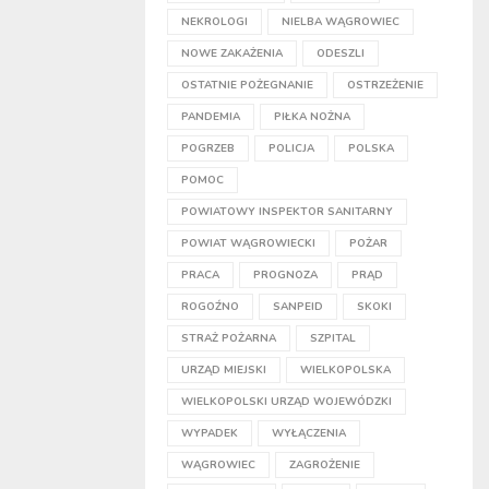
NEKROLOGI
NIELBA WĄGROWIEC
NOWE ZAKAŻENIA
ODESZLI
OSTATNIE POŻEGNANIE
OSTRZEŻENIE
PANDEMIA
PIŁKA NOŻNA
POGRZEB
POLICJA
POLSKA
POMOC
POWIATOWY INSPEKTOR SANITARNY
POWIAT WĄGROWIECKI
POŻAR
PRACA
PROGNOZA
PRĄD
ROGOŹNO
SANPEID
SKOKI
STRAŻ POŻARNA
SZPITAL
URZĄD MIEJSKI
WIELKOPOLSKA
WIELKOPOLSKI URZĄD WOJEWÓDZKI
WYPADEK
WYŁĄCZENIA
WĄGROWIEC
ZAGROŻENIE