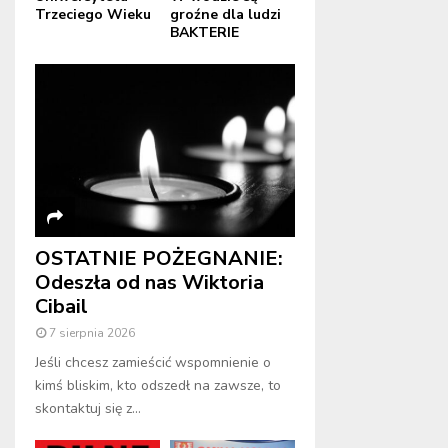
Trzeciego Wieku
groźne dla ludzi
BAKTERIE
OSTATNIE POŻEGNANIE:
Odeszła od nas Wiktoria
Cibail
7 sierpnia 2026
Jeśli chcesz zamieścić wspomnienie o
kimś bliskim, kto odszedł na zawsze, to
skontaktuj się z...