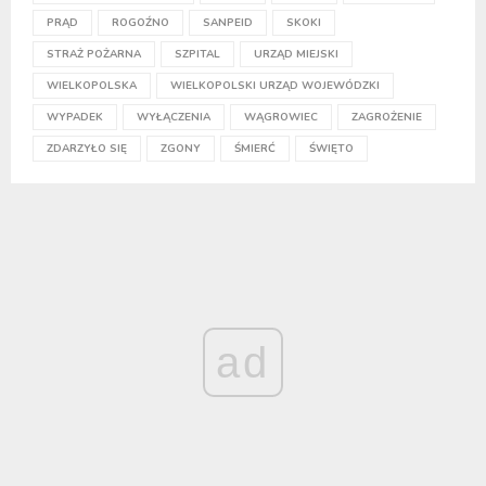
PRĄD
ROGOŹNO
SANPEID
SKOKI
STRAŻ POŻARNA
SZPITAL
URZĄD MIEJSKI
WIELKOPOLSKA
WIELKOPOLSKI URZĄD WOJEWÓDZKI
WYPADEK
WYŁĄCZENIA
WĄGROWIEC
ZAGROŻENIE
ZDARZYŁO SIĘ
ZGONY
ŚMIERĆ
ŚWIĘTO
ad