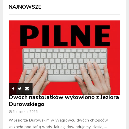
NAJNOWSZE
Dwóch nastolatków wyłowiono z Jeziora
Durowskiego
5 sierpnia 2026
W Jeziorze Durowskim w Wągrowcu dwóch chłopców
zniknęło pod taflą wody. Jak się dowiadujemy, dzisiaj,...