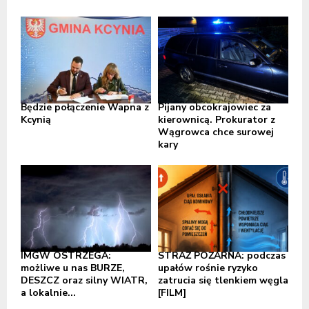
Będzie połączenie Wapna z
Pijany obcokrajowiec za
Kcynią
kierownicą. Prokurator z
Wągrowca chce surowej
kary
IMGW OSTRZEGA:
STRAŻ POŻARNA: podczas
możliwe u nas BURZE,
upałów rośnie ryzyko
DESZCZ oraz silny WIATR,
zatrucia się tlenkiem węgla
a lokalnie...
[FILM]