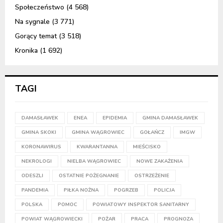
Społeczeństwo
(4 568)
Na sygnale
(3 771)
Gorący temat
(3 518)
Kronika
(1 692)
TAGI
DAMASŁAWEK
ENEA
EPIDEMIA
GMINA DAMASŁAWEK
GMINA SKOKI
GMINA WĄGROWIEC
GOŁAŃCZ
IMGW
KORONAWIRUS
KWARANTANNA
MIEŚCISKO
NEKROLOGI
NIELBA WĄGROWIEC
NOWE ZAKAŻENIA
ODESZLI
OSTATNIE POŻEGNANIE
OSTRZEŻENIE
PANDEMIA
PIŁKA NOŻNA
POGRZEB
POLICJA
POLSKA
POMOC
POWIATOWY INSPEKTOR SANITARNY
POWIAT WĄGROWIECKI
POŻAR
PRACA
PROGNOZA