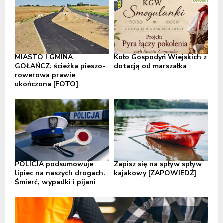
MIASTO I GMINA
Koło Gospodyń Wiejskich z
GOŁAŃCZ: ścieżka pieszo-
dotacją od marszałka
rowerowa prawie
ukończona [FOTO]
POLICJA podsumowuje
Zapisz się na spływ spływ
lipiec na naszych drogach.
kajakowy [ZAPOWIEDŹ]
Śmierć, wypadki i pijani