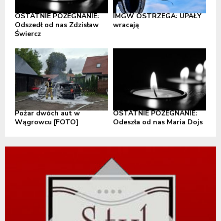
OSTATNIE POŻEGNANIE:
IMGW OSTRZEGA: UPAŁY
Odszedł od nas Zdzisław
wracają
Świercz
Pożar dwóch aut w
OSTATNIE POŻEGNANIE:
Wągrowcu [FOTO]
Odeszła od nas Maria Dojs