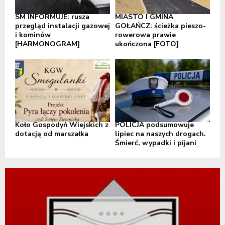
SM INFORMUJE: rusza
MIASTO I GMINA
przegląd instalacji gazowej
GOŁAŃCZ: ścieżka pieszo-
i kominów
rowerowa prawie
[HARMONOGRAM]
ukończona [FOTO]
Koło Gospodyń Wiejskich z
POLICJA podsumowuje
dotacją od marszałka
lipiec na naszych drogach.
Śmierć, wypadki i pijani