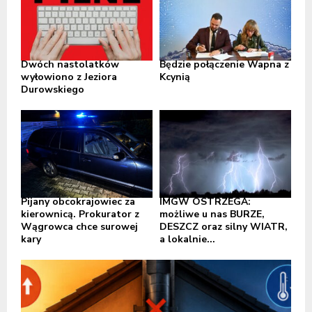
Dwóch nastolatków
Będzie połączenie Wapna z
wyłowiono z Jeziora
Kcynią
Durowskiego
Pijany obcokrajowiec za
IMGW OSTRZEGA:
kierownicą. Prokurator z
możliwe u nas BURZE,
Wągrowca chce surowej
DESZCZ oraz silny WIATR,
kary
a lokalnie...