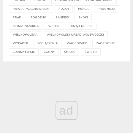
POLSKA
POMOC
POWIATOWY INSPEKTOR SANITARNY
POWIAT WĄGROWIECKI
POŻAR
PRACA
PROGNOZA
PRĄD
ROGOŹNO
SANPEID
SKOKI
STRAŻ POŻARNA
SZPITAL
URZĄD MIEJSKI
WIELKOPOLSKA
WIELKOPOLSKI URZĄD WOJEWÓDZKI
WYPADEK
WYŁĄCZENIA
WĄGROWIEC
ZAGROŻENIE
ZDARZYŁO SIĘ
ZGONY
ŚMIERĆ
ŚWIĘTO
ad