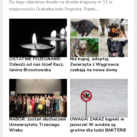
Do tego zdarzenia doszło na drodze krajowej nr 11 w
miejscowości Grabatka koło Rogoźna. Piątek,...
OSTATNIE POŻEGNANIE:
Nie kupuj, adoptuj.
Odeszli od nas Józef Kucz,
Zwierzęta z Wągrowca
Janina Brzostowska
czekają na nowe domy
NABÓR: zostań słuchaczem
UWAGA! ZAKAZ kąpieli w
Uniwersytetu Trzeciego
jeziorze! W wodzie są
Wieku
groźne dla ludzi BAKTERIE