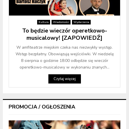
Kultura
Wiadomości
Wydarzenia
To będzie wieczór operetkowo-
musicalowy! [ZAPOWIEDŹ]
W amfiteatrze miejskim czeka nas niezwykły występ.
Wstęp bezpłatny. Obowiązują wejściówki. W niedzielę
8 sierpnia o godzinie 18:00 odbędzie się wieczór
operetkowo-musicalowy w wykonaniu znanych...
Czytaj więcej
PROMOCJA / OGŁOSZENIA