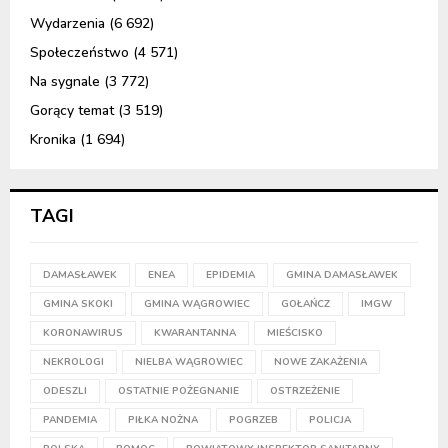
Wydarzenia
(6 692)
Społeczeństwo
(4 571)
Na sygnale
(3 772)
Gorący temat
(3 519)
Kronika
(1 694)
TAGI
DAMASŁAWEK
ENEA
EPIDEMIA
GMINA DAMASŁAWEK
GMINA SKOKI
GMINA WĄGROWIEC
GOŁAŃCZ
IMGW
KORONAWIRUS
KWARANTANNA
MIEŚCISKO
NEKROLOGI
NIELBA WĄGROWIEC
NOWE ZAKAŻENIA
ODESZLI
OSTATNIE POŻEGNANIE
OSTRZEŻENIE
PANDEMIA
PIŁKA NOŻNA
POGRZEB
POLICJA