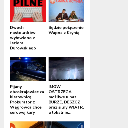
Dwóch
Będzie połączenie
nastolatków
Wapna z Kcynią
wyłowiono z
Jeziora
Durowskiego
Pijany
IMGW
obcokrajowiec za
OSTRZEGA:
kierownicą.
możliwe u nas
Prokurator z
BURZE, DESZCZ
Wągrowca chce
oraz silny WIATR,
surowej kary
a lokalnie...