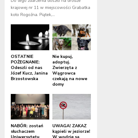
Do tego zdarzenia doszło na drodze
krajowej nr 11 w miejscowości Grabatka
koło Rogoźna. Piątek,...
OSTATNIE
Nie kupuj,
POŻEGNANIE:
adoptuj.
Odeszli od nas
Zwierzęta z
Józef Kucz, Janina
Wągrowca
Brzostowska
czekają na nowe
domy
NABÓR: zostań
UWAGA! ZAKAZ
słuchaczem
kąpieli w jeziorze!
Uniwersytetu
W wodzie są