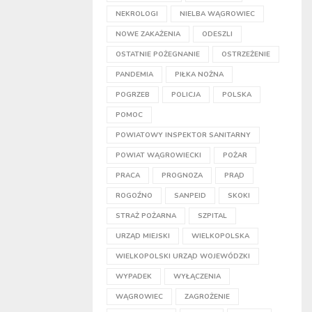
NEKROLOGI
NIELBA WĄGROWIEC
NOWE ZAKAŻENIA
ODESZLI
OSTATNIE POŻEGNANIE
OSTRZEŻENIE
PANDEMIA
PIŁKA NOŻNA
POGRZEB
POLICJA
POLSKA
POMOC
POWIATOWY INSPEKTOR SANITARNY
POWIAT WĄGROWIECKI
POŻAR
PRACA
PROGNOZA
PRĄD
ROGOŹNO
SANPEID
SKOKI
STRAŻ POŻARNA
SZPITAL
URZĄD MIEJSKI
WIELKOPOLSKA
WIELKOPOLSKI URZĄD WOJEWÓDZKI
WYPADEK
WYŁĄCZENIA
WĄGROWIEC
ZAGROŻENIE