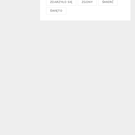
ZDARZYŁO SIĘ
ZGONY
ŚMIERĆ
ŚWIĘTO