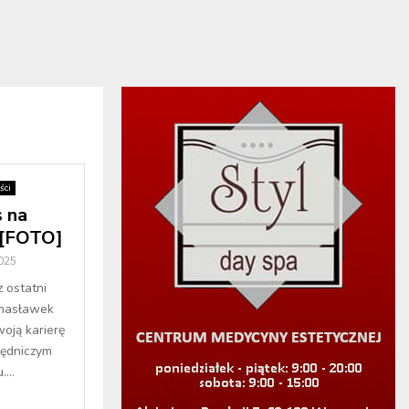
ści
s na
 [FOTO]
2025
z ostatni
amasławek
oją karierę
ędniczym
...