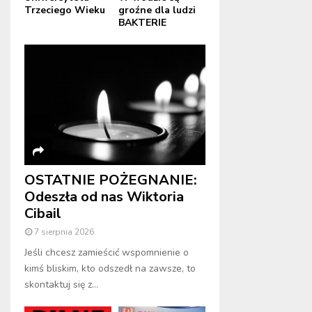
Trzeciego Wieku
groźne dla ludzi
BAKTERIE
OSTATNIE POŻEGNANIE:
Odeszła od nas Wiktoria
Cibail
7 sierpnia 2026
Jeśli chcesz zamieścić wspomnienie o
kimś bliskim, kto odszedł na zawsze, to
skontaktuj się z...