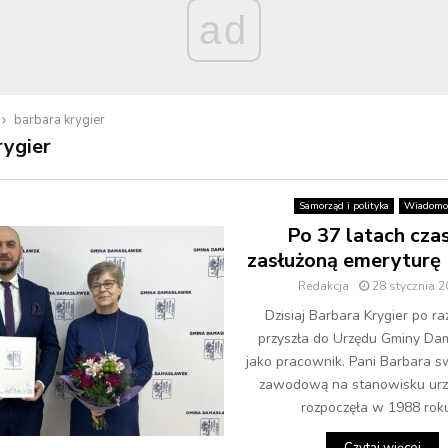
ad
barbara krygier
rygier
Samorząd i polityka
Wiadomo
Po 37 latach cza
zasłużoną emeryturę
Redakcja
28 stycznia 
Dzisiaj Barbara Krygier po ra
przyszła do Urzędu Gminy D
jako pracownik. Pani Barbara sw
zawodową na stanowisku urz
rozpoczęła w 1988 roku.