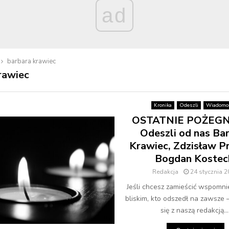
ad
barbara krawiec
rawiec
Kronika
Odeszli
Wiadomoś
OSTATNIE POŻEGN
Odeszli od nas Ba
Krawiec, Zdzisław Pr
Bogdan Kostec
Redakcja
24 stycznia 
Jeśli chcesz zamieścić wspomni
bliskim, kto odszedł na zawsze 
się z naszą redakcją...