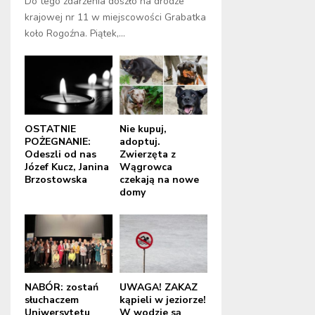
Do tego zdarzenia doszło na drodze
krajowej nr 11 w miejscowości Grabatka
koło Rogoźna. Piątek,...
OSTATNIE
Nie kupuj,
POŻEGNANIE:
adoptuj.
Odeszli od nas
Zwierzęta z
Józef Kucz, Janina
Wągrowca
Brzostowska
czekają na nowe
domy
NABÓR: zostań
UWAGA! ZAKAZ
słuchaczem
kąpieli w jeziorze!
Uniwersytetu
W wodzie są