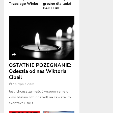
Trzeciego Wieku
groźne dla ludzi
BAKTERIE
OSTATNIE POŻEGNANIE:
Odeszła od nas Wiktoria
Cibail
7 sierpnia 2026
Jeśli chcesz zamieścić wspomnienie o
kimś bliskim, kto odszedł na zawsze, to
skontaktuj się z...