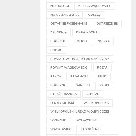
NEKROLOGI
NIELBA WĄGROWIEC
NOWE ZAKAŻENIA
ODESZLI
OSTATNIE POŻEGNANIE
OSTRZEŻENIE
PANDEMIA
PIŁKA NOŻNA
POGRZEB
POLICJA
POLSKA
POMOC
POWIATOWY INSPEKTOR SANITARNY
POWIAT WĄGROWIECKI
POŻAR
PRACA
PROGNOZA
PRĄD
ROGOŹNO
SANPEID
SKOKI
STRAŻ POŻARNA
SZPITAL
URZĄD MIEJSKI
WIELKOPOLSKA
WIELKOPOLSKI URZĄD WOJEWÓDZKI
WYPADEK
WYŁĄCZENIA
WĄGROWIEC
ZAGROŻENIE