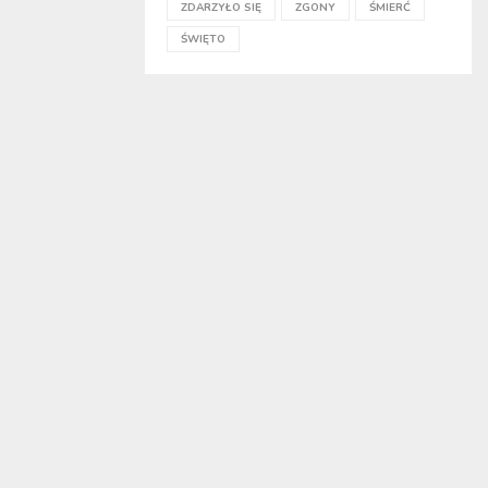
ZDARZYŁO SIĘ
ZGONY
ŚMIERĆ
ŚWIĘTO