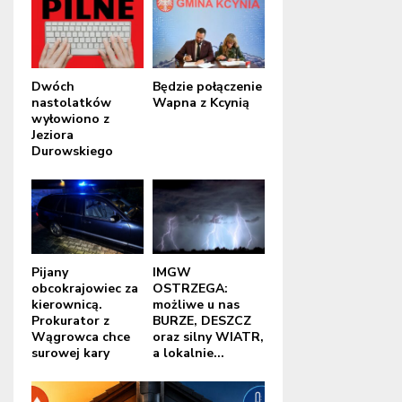
Dwóch
Będzie połączenie
nastolatków
Wapna z Kcynią
wyłowiono z
Jeziora
Durowskiego
Pijany
IMGW
obcokrajowiec za
OSTRZEGA:
kierownicą.
możliwe u nas
Prokurator z
BURZE, DESZCZ
Wągrowca chce
oraz silny WIATR,
surowej kary
a lokalnie...