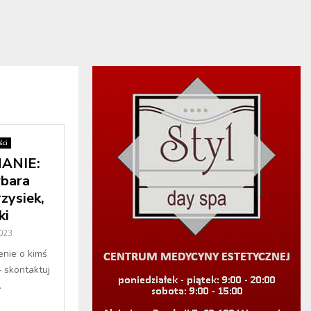
ci
ANIE:
rbara
zysiek,
ki
2023
enie o kimś
– skontaktuj
.