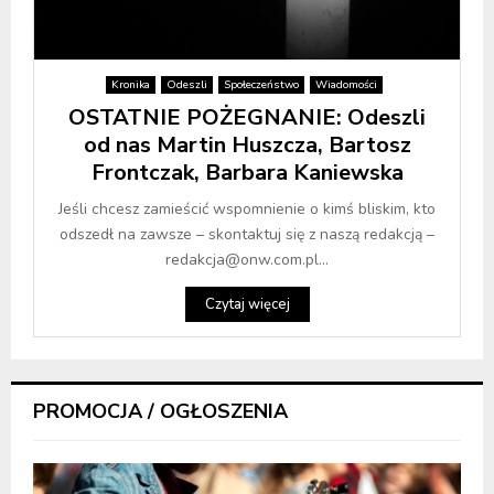
Kronika
Odeszli
Społeczeństwo
Wiadomości
OSTATNIE POŻEGNANIE: Odeszli
od nas Martin Huszcza, Bartosz
Frontczak, Barbara Kaniewska
Jeśli chcesz zamieścić wspomnienie o kimś bliskim, kto
odszedł na zawsze – skontaktuj się z naszą redakcją –
redakcja@onw.com.pl...
Czytaj więcej
PROMOCJA / OGŁOSZENIA