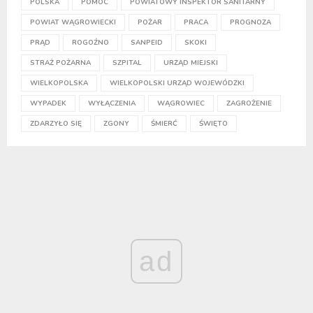
POLSKA
POMOC
POWIATOWY INSPEKTOR SANITARNY
POWIAT WĄGROWIECKI
POŻAR
PRACA
PROGNOZA
PRĄD
ROGOŹNO
SANPEID
SKOKI
STRAŻ POŻARNA
SZPITAL
URZĄD MIEJSKI
WIELKOPOLSKA
WIELKOPOLSKI URZĄD WOJEWÓDZKI
WYPADEK
WYŁĄCZENIA
WĄGROWIEC
ZAGROŻENIE
ZDARZYŁO SIĘ
ZGONY
ŚMIERĆ
ŚWIĘTO
ad