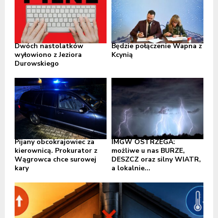
Dwóch nastolatków
Będzie połączenie Wapna z
wyłowiono z Jeziora
Kcynią
Durowskiego
Pijany obcokrajowiec za
IMGW OSTRZEGA:
kierownicą. Prokurator z
możliwe u nas BURZE,
Wągrowca chce surowej
DESZCZ oraz silny WIATR,
kary
a lokalnie...