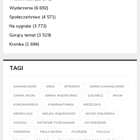
Wydarzenia
(6 692)
Społeczeństwo
(4 571)
Na sygnale
(3 772)
Gorący temat
(3 519)
Kronika
(1 694)
TAGI
DAMASŁAWEK
ENEA
EPIDEMIA
GMINA DAMASŁAWEK
GMINA SKOKI
GMINA WĄGROWIEC
GOŁAŃCZ
IMGW
KORONAWIRUS
KWARANTANNA
MIEŚCISKO
NEKROLOGI
NIELBA WĄGROWIEC
NOWE ZAKAŻENIA
ODESZLI
OSTATNIE POŻEGNANIE
OSTRZEŻENIE
PANDEMIA
PIŁKA NOŻNA
POGRZEB
POLICJA