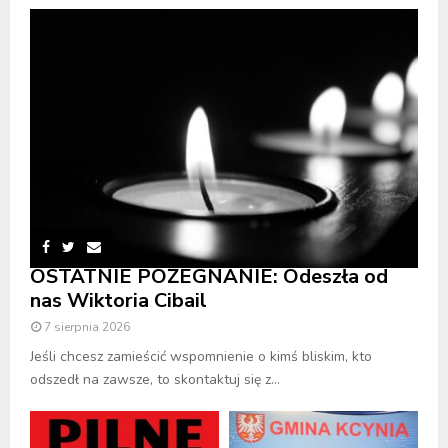
OSTATNIE POŻEGNANIE: Odeszła od
nas Wiktoria Cibail
7 sierpnia 2026
Jeśli chcesz zamieścić wspomnienie o kimś bliskim, kto
odszedł na zawsze, to skontaktuj się z...