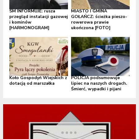
SM INFORMUJE: rusza
MIASTO I GMINA
przegląd instalacji gazowej
GOŁAŃCZ: ścieżka pieszo-
i kominów
rowerowa prawie
[HARMONOGRAM]
ukończona [FOTO]
Koło Gospodyń Wiejskich z
POLICJA podsumowuje
dotacją od marszałka
lipiec na naszych drogach.
Śmierć, wypadki i pijani