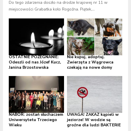
Do tego zdarzenia doszło na drodze krajowej nr 11 w
miejscowości Grabatka koło Rogoźna. Piątek,...
OSTATNIE POŻEGNANIE:
Nie kupuj, adoptuj.
Odeszli od nas Józef Kucz,
Zwierzęta z Wągrowca
Janina Brzostowska
czekają na nowe domy
NABÓR: zostań słuchaczem
UWAGA! ZAKAZ kąpieli w
Uniwersytetu Trzeciego
jeziorze! W wodzie są
Wieku
groźne dla ludzi BAKTERIE