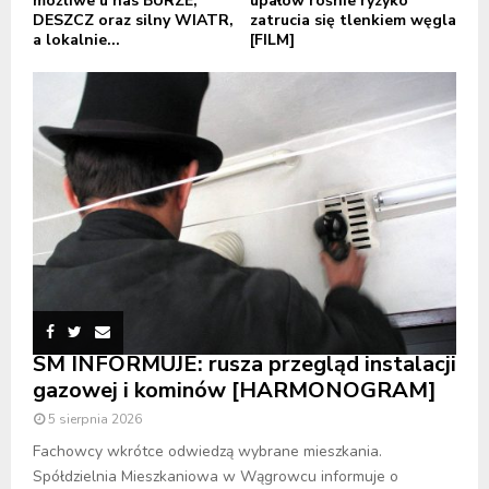
możliwe u nas BURZE,
upałów rośnie ryzyko
DESZCZ oraz silny WIATR,
zatrucia się tlenkiem węgla
a lokalnie...
[FILM]
SM INFORMUJE: rusza przegląd instalacji
gazowej i kominów [HARMONOGRAM]
5 sierpnia 2026
Fachowcy wkrótce odwiedzą wybrane mieszkania.
Spółdzielnia Mieszkaniowa w Wągrowcu informuje o