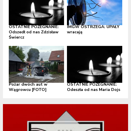
OSTATNIE POŻEGNANIE:
IMGW OSTRZEGA: UPAŁY
Odszedł od nas Zdzisław
wracają
Świercz
Pożar dwóch aut w
OSTATNIE POŻEGNANIE:
Wągrowcu [FOTO]
Odeszła od nas Maria Dojs