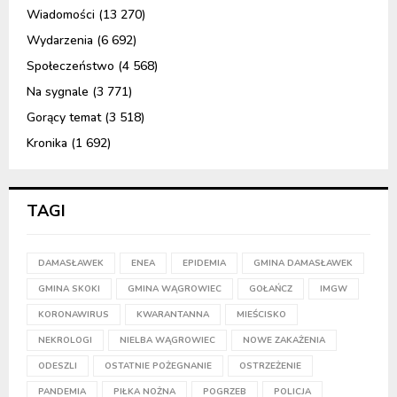
Wiadomości
(13 270)
Wydarzenia
(6 692)
Społeczeństwo
(4 568)
Na sygnale
(3 771)
Gorący temat
(3 518)
Kronika
(1 692)
TAGI
DAMASŁAWEK
ENEA
EPIDEMIA
GMINA DAMASŁAWEK
GMINA SKOKI
GMINA WĄGROWIEC
GOŁAŃCZ
IMGW
KORONAWIRUS
KWARANTANNA
MIEŚCISKO
NEKROLOGI
NIELBA WĄGROWIEC
NOWE ZAKAŻENIA
ODESZLI
OSTATNIE POŻEGNANIE
OSTRZEŻENIE
PANDEMIA
PIŁKA NOŻNA
POGRZEB
POLICJA