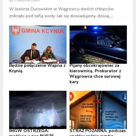
W Jeziorze Durowskim w Wągrowcu dwóch chłopców
zniknęło pod taflą wody. Jak się dowiadujemy, dzisiaj,...
Będzie połączenie Wapna z
Pijany obcokrajowiec za
Kcynią
kierownicą. Prokurator z
Wągrowca chce surowej
kary
IMGW OSTRZEGA:
STRAŻ POŻARNA: podczas