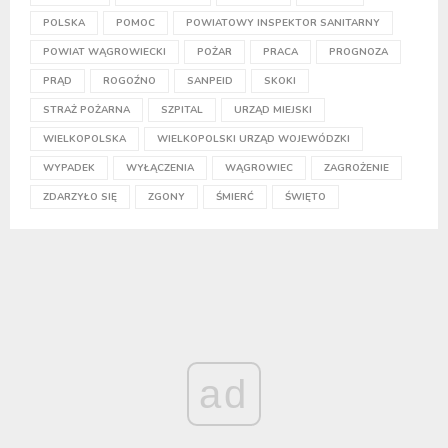
POLSKA
POMOC
POWIATOWY INSPEKTOR SANITARNY
POWIAT WĄGROWIECKI
POŻAR
PRACA
PROGNOZA
PRĄD
ROGOŹNO
SANPEID
SKOKI
STRAŻ POŻARNA
SZPITAL
URZĄD MIEJSKI
WIELKOPOLSKA
WIELKOPOLSKI URZĄD WOJEWÓDZKI
WYPADEK
WYŁĄCZENIA
WĄGROWIEC
ZAGROŻENIE
ZDARZYŁO SIĘ
ZGONY
ŚMIERĆ
ŚWIĘTO
ad