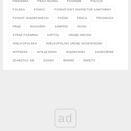
PANDEMIA
PIŁKA NOŻNA
POGRZEB
POLICJA
POLSKA
POMOC
POWIATOWY INSPEKTOR SANITARNY
POWIAT WĄGROWIECKI
POŻAR
PRACA
PROGNOZA
PRĄD
ROGOŹNO
SANPEID
SKOKI
STRAŻ POŻARNA
SZPITAL
URZĄD MIEJSKI
WIELKOPOLSKA
WIELKOPOLSKI URZĄD WOJEWÓDZKI
WYPADEK
WYŁĄCZENIA
WĄGROWIEC
ZAGROŻENIE
ZDARZYŁO SIĘ
ZGONY
ŚMIERĆ
ŚWIĘTO
ad