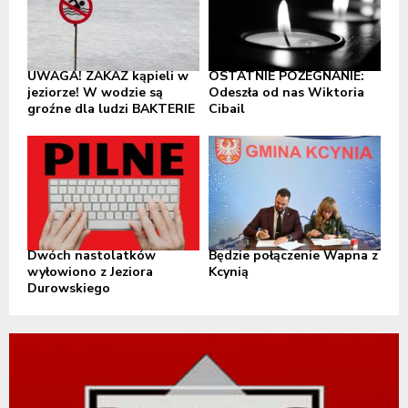
UWAGA! ZAKAZ kąpieli w
OSTATNIE POŻEGNANIE:
jeziorze! W wodzie są
Odeszła od nas Wiktoria
groźne dla ludzi BAKTERIE
Cibail
Dwóch nastolatków
Będzie połączenie Wapna z
wyłowiono z Jeziora
Kcynią
Durowskiego