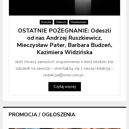
Kronika
Odeszli
Wiadomości
OSTATNIE POŻEGNANIE: Odeszli
od nas Andrzej Ruszkiewicz,
Mieczysław Pater, Barbara Budzeń,
Kazimiera Widzińska
Jeśli chcesz zamieścić wspomnienie o kimś bliskim, kto
odszedł na zawsze – skontaktuj się z naszą redakcją –
redakcja@onw.com.pl...
Czytaj więcej
PROMOCJA / OGŁOSZENIA