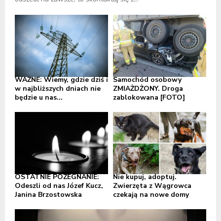
WAŻNE: Wiemy, gdzie dziś i
Samochód osobowy
w najbliższych dniach nie
ZMIAŻDŻONY. Droga
będzie u nas...
zablokowana [FOTO]
OSTATNIE POŻEGNANIE:
Nie kupuj, adoptuj.
Odeszli od nas Józef Kucz,
Zwierzęta z Wągrowca
Janina Brzostowska
czekają na nowe domy