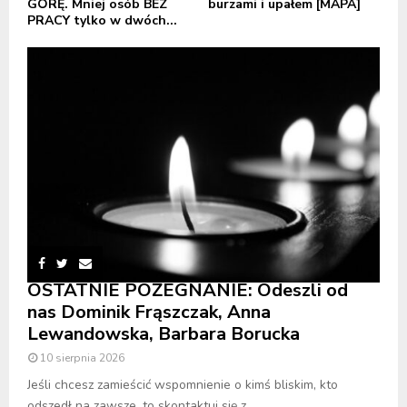
GÓRĘ. Mniej osób BEZ
burzami i upałem [MAPA]
PRACY tylko w dwóch...
OSTATNIE POŻEGNANIE: Odeszli od
nas Dominik Frąszczak, Anna
Lewandowska, Barbara Borucka
10 sierpnia 2026
Jeśli chcesz zamieścić wspomnienie o kimś bliskim, kto
odszedł na zawsze, to skontaktuj się z...