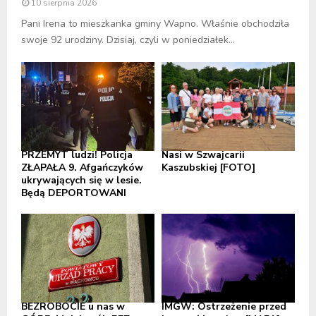
10 sierpnia 2026
Pani Irena to mieszkanka gminy Wapno. Właśnie obchodziła
swoje 92 urodziny. Dzisiaj, czyli w poniedziałek...
PRZEMYT ludzi! Policja
Nasi w Szwajcarii
ZŁAPAŁA 9. Afgańczyków
Kaszubskiej [FOTO]
ukrywających się w lesie.
Będą DEPORTOWANI
BEZROBOCIE u nas w
IMGW: Ostrzeżenie przed