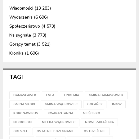
Wiadomości
(13 283)
Wydarzenia
(6 696)
Społeczeństwo
(4 573)
Na sygnale
(3 773)
Gorący temat
(3 521)
Kronika
(1 696)
TAGI
DAMASŁAWEK
ENEA
EPIDEMIA
GMINA DAMASŁAWEK
GMINA SKOKI
GMINA WĄGROWIEC
GOŁAŃCZ
IMGW
KORONAWIRUS
KWARANTANNA
MIEŚCISKO
NEKROLOGI
NIELBA WĄGROWIEC
NOWE ZAKAŻENIA
ODESZLI
OSTATNIE POŻEGNANIE
OSTRZEŻENIE