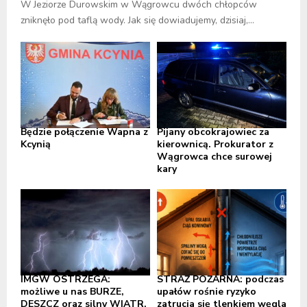
W Jeziorze Durowskim w Wągrowcu dwóch chłopców
zniknęło pod taflą wody. Jak się dowiadujemy, dzisiaj,...
Będzie połączenie Wapna z
Pijany obcokrajowiec za
Kcynią
kierownicą. Prokurator z
Wągrowca chce surowej
kary
IMGW OSTRZEGA:
STRAŻ POŻARNA: podczas
możliwe u nas BURZE,
upałów rośnie ryzyko
DESZCZ oraz silny WIATR,
zatrucia się tlenkiem węgla