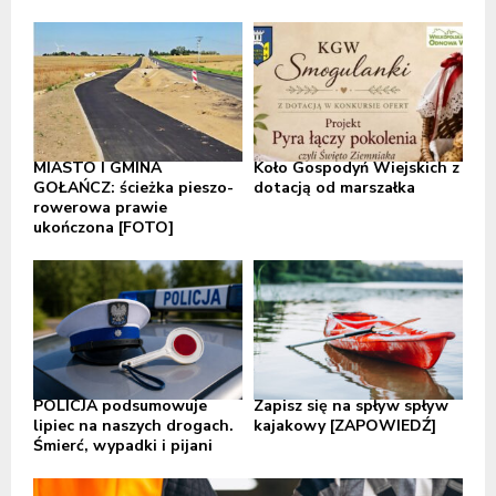
MIASTO I GMINA
Koło Gospodyń Wiejskich z
GOŁAŃCZ: ścieżka pieszo-
dotacją od marszałka
rowerowa prawie
ukończona [FOTO]
POLICJA podsumowuje
Zapisz się na spływ spływ
lipiec na naszych drogach.
kajakowy [ZAPOWIEDŹ]
Śmierć, wypadki i pijani