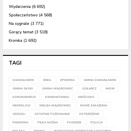
Wydarzenia
(6 692)
Społeczeństwo
(4 568)
Na sygnale
(3 771)
Gorący temat
(3 518)
Kronika
(1 692)
TAGI
DAMASŁAWEK
ENEA
EPIDEMIA
GMINA DAMASŁAWEK
GMINA SKOKI
GMINA WĄGROWIEC
GOŁAŃCZ
IMGW
KORONAWIRUS
KWARANTANNA
MIEŚCISKO
NEKROLOGI
NIELBA WĄGROWIEC
NOWE ZAKAŻENIA
ODESZLI
OSTATNIE POŻEGNANIE
OSTRZEŻENIE
PANDEMIA
PIŁKA NOŻNA
POGRZEB
POLICJA
POLSKA
POMOC
POWIATOWY INSPEKTOR SANITARNY