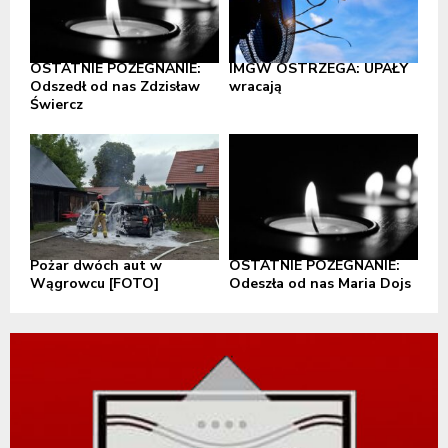
OSTATNIE POŻEGNANIE:
IMGW OSTRZEGA: UPAŁY
Odszedł od nas Zdzisław
wracają
Świercz
Pożar dwóch aut w
OSTATNIE POŻEGNANIE:
Wągrowcu [FOTO]
Odeszła od nas Maria Dojs