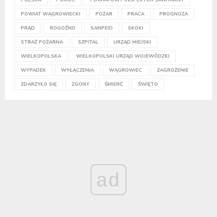
POWIAT WĄGROWIECKI
POŻAR
PRACA
PROGNOZA
PRĄD
ROGOŹNO
SANPEID
SKOKI
STRAŻ POŻARNA
SZPITAL
URZĄD MIEJSKI
WIELKOPOLSKA
WIELKOPOLSKI URZĄD WOJEWÓDZKI
WYPADEK
WYŁĄCZENIA
WĄGROWIEC
ZAGROŻENIE
ZDARZYŁO SIĘ
ZGONY
ŚMIERĆ
ŚWIĘTO
ad