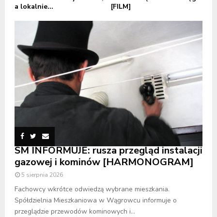
a lokalnie...
[FILM]
SM INFORMUJE: rusza przegląd instalacji
gazowej i kominów [HARMONOGRAM]
5 sierpnia 2026
Fachowcy wkrótce odwiedzą wybrane mieszkania.
Spółdzielnia Mieszkaniowa w Wągrowcu informuje o
przeglądzie przewodów kominowych i...