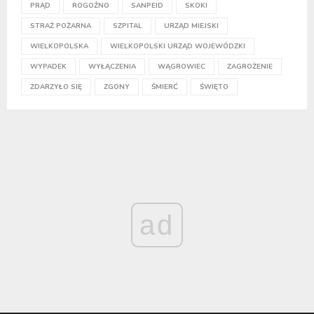
PRĄD
ROGOŹNO
SANPEID
SKOKI
STRAŻ POŻARNA
SZPITAL
URZĄD MIEJSKI
WIELKOPOLSKA
WIELKOPOLSKI URZĄD WOJEWÓDZKI
WYPADEK
WYŁĄCZENIA
WĄGROWIEC
ZAGROŻENIE
ZDARZYŁO SIĘ
ZGONY
ŚMIERĆ
ŚWIĘTO
ad