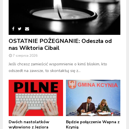
OSTATNIE POŻEGNANIE: Odeszła od
nas Wiktoria Cibail
7 sierpnia 2026
Jeśli chcesz zamieścić wspomnienie o kimś bliskim, kto
odszedł na zawsze, to skontaktuj się z...
Dwóch nastolatków
Będzie połączenie Wapna z
wyłowiono z Jeziora
Kcynią