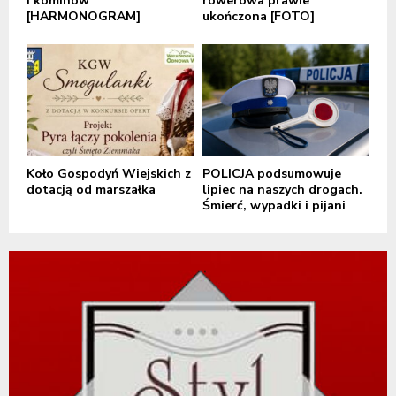
i kominów
rowerowa prawie
[HARMONOGRAM]
ukończona [FOTO]
Koło Gospodyń Wiejskich z
POLICJA podsumowuje
dotacją od marszałka
lipiec na naszych drogach.
Śmierć, wypadki i pijani