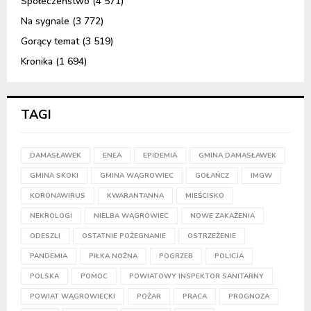
Społeczeństwo
(4 571)
Na sygnale
(3 772)
Gorący temat
(3 519)
Kronika
(1 694)
TAGI
DAMASŁAWEK
ENEA
EPIDEMIA
GMINA DAMASŁAWEK
GMINA SKOKI
GMINA WĄGROWIEC
GOŁAŃCZ
IMGW
KORONAWIRUS
KWARANTANNA
MIEŚCISKO
NEKROLOGI
NIELBA WĄGROWIEC
NOWE ZAKAŻENIA
ODESZLI
OSTATNIE POŻEGNANIE
OSTRZEŻENIE
PANDEMIA
PIŁKA NOŻNA
POGRZEB
POLICJA
POLSKA
POMOC
POWIATOWY INSPEKTOR SANITARNY
POWIAT WĄGROWIECKI
POŻAR
PRACA
PROGNOZA