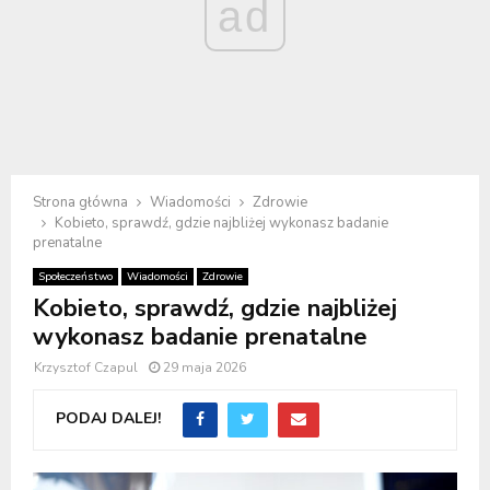
ad
Strona główna
Wiadomości
Zdrowie
Kobieto, sprawdź, gdzie najbliżej wykonasz badanie
prenatalne
Społeczeństwo
Wiadomości
Zdrowie
Kobieto, sprawdź, gdzie najbliżej
wykonasz badanie prenatalne
Krzysztof Czapul
29 maja 2026
PODAJ DALEJ!