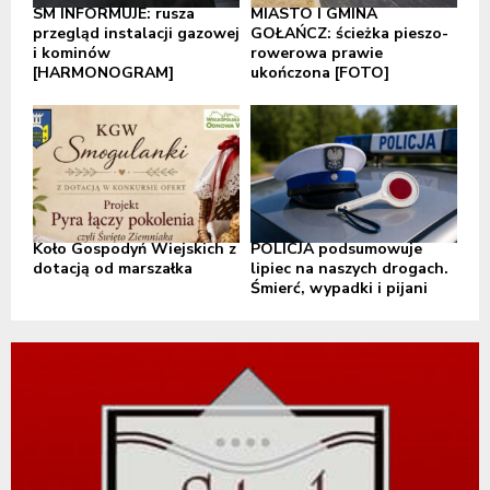
SM INFORMUJE: rusza
MIASTO I GMINA
przegląd instalacji gazowej
GOŁAŃCZ: ścieżka pieszo-
i kominów
rowerowa prawie
[HARMONOGRAM]
ukończona [FOTO]
Koło Gospodyń Wiejskich z
POLICJA podsumowuje
dotacją od marszałka
lipiec na naszych drogach.
Śmierć, wypadki i pijani