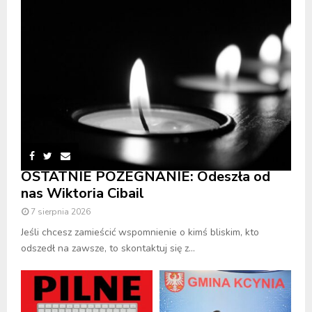
OSTATNIE POŻEGNANIE: Odeszła od
nas Wiktoria Cibail
7 sierpnia 2026
Jeśli chcesz zamieścić wspomnienie o kimś bliskim, kto
odszedł na zawsze, to skontaktuj się z...