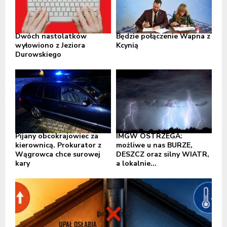
Dwóch nastolatków
Będzie połączenie Wapna z
wyłowiono z Jeziora
Kcynią
Durowskiego
Pijany obcokrajowiec za
IMGW OSTRZEGA:
kierownicą. Prokurator z
możliwe u nas BURZE,
Wągrowca chce surowej
DESZCZ oraz silny WIATR,
kary
a lokalnie...