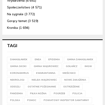
Wydarzenia
(6 692)
Społeczeństwo
(4 571)
Na sygnale
(3 772)
Gorący temat
(3 519)
Kronika
(1 694)
TAGI
DAMASŁAWEK
ENEA
EPIDEMIA
GMINA DAMASŁAWEK
GMINA SKOKI
GMINA WĄGROWIEC
GOŁAŃCZ
IMGW
KORONAWIRUS
KWARANTANNA
MIEŚCISKO
NEKROLOGI
NIELBA WĄGROWIEC
NOWE ZAKAŻENIA
ODESZLI
OSTATNIE POŻEGNANIE
OSTRZEŻENIE
PANDEMIA
PIŁKA NOŻNA
POGRZEB
POLICJA
POLSKA
POMOC
POWIATOWY INSPEKTOR SANITARNY