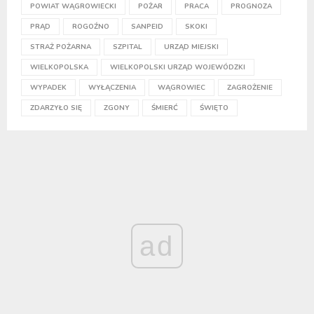
POWIAT WĄGROWIECKI
POŻAR
PRACA
PROGNOZA
PRĄD
ROGOŹNO
SANPEID
SKOKI
STRAŻ POŻARNA
SZPITAL
URZĄD MIEJSKI
WIELKOPOLSKA
WIELKOPOLSKI URZĄD WOJEWÓDZKI
WYPADEK
WYŁĄCZENIA
WĄGROWIEC
ZAGROŻENIE
ZDARZYŁO SIĘ
ZGONY
ŚMIERĆ
ŚWIĘTO
ad