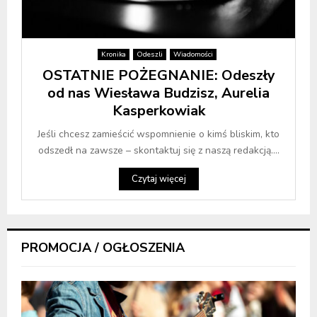
Kronika
Odeszli
Wiadomości
OSTATNIE POŻEGNANIE: Odeszły
od nas Wiesława Budzisz, Aurelia
Kasperkowiak
Jeśli chcesz zamieścić wspomnienie o kimś bliskim, kto
odszedł na zawsze – skontaktuj się z naszą redakcją....
Czytaj więcej
PROMOCJA / OGŁOSZENIA