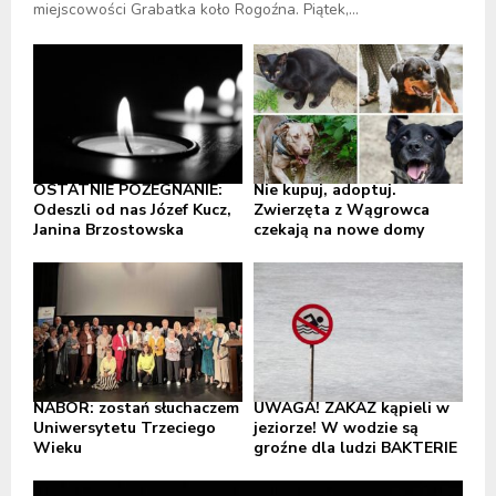
miejscowości Grabatka koło Rogoźna. Piątek,...
OSTATNIE POŻEGNANIE:
Nie kupuj, adoptuj.
Odeszli od nas Józef Kucz,
Zwierzęta z Wągrowca
Janina Brzostowska
czekają na nowe domy
NABÓR: zostań słuchaczem
UWAGA! ZAKAZ kąpieli w
Uniwersytetu Trzeciego
jeziorze! W wodzie są
Wieku
groźne dla ludzi BAKTERIE