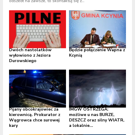
odszedł na zawsze, to skontaktuj się z...
Dwóch nastolatków
Będzie połączenie Wapna z
wyłowiono z Jeziora
Kcynią
Durowskiego
Pijany obcokrajowiec za
IMGW OSTRZEGA:
kierownicą. Prokurator z
możliwe u nas BURZE,
Wągrowca chce surowej
DESZCZ oraz silny WIATR,
kary
a lokalnie...