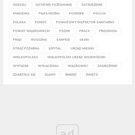
ODESZLI
OSTATNIE POŻEGNANIE
OSTRZEŻENIE
PANDEMIA
PIŁKA NOŻNA
POGRZEB
POLICJA
POLSKA
POMOC
POWIATOWY INSPEKTOR SANITARNY
POWIAT WĄGROWIECKI
POŻAR
PRACA
PROGNOZA
PRĄD
ROGOŹNO
SANPEID
SKOKI
STRAŻ POŻARNA
SZPITAL
URZĄD MIEJSKI
WIELKOPOLSKA
WIELKOPOLSKI URZĄD WOJEWÓDZKI
WYPADEK
WYŁĄCZENIA
WĄGROWIEC
ZAGROŻENIE
ZDARZYŁO SIĘ
ZGONY
ŚMIERĆ
ŚWIĘTO
ad