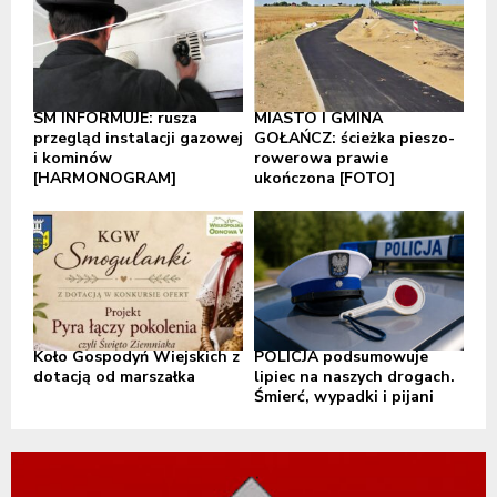
SM INFORMUJE: rusza
MIASTO I GMINA
przegląd instalacji gazowej
GOŁAŃCZ: ścieżka pieszo-
i kominów
rowerowa prawie
[HARMONOGRAM]
ukończona [FOTO]
Koło Gospodyń Wiejskich z
POLICJA podsumowuje
dotacją od marszałka
lipiec na naszych drogach.
Śmierć, wypadki i pijani