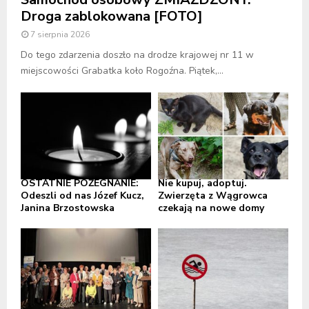
Droga zablokowana [FOTO]
7 sierpnia 2026
Do tego zdarzenia doszło na drodze krajowej nr 11 w
miejscowości Grabatka koło Rogoźna. Piątek,...
OSTATNIE POŻEGNANIE:
Nie kupuj, adoptuj.
Odeszli od nas Józef Kucz,
Zwierzęta z Wągrowca
Janina Brzostowska
czekają na nowe domy