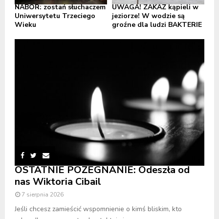
NABÓR: zostań słuchaczem
UWAGA! ZAKAZ kąpieli w
Uniwersytetu Trzeciego
jeziorze! W wodzie są
Wieku
groźne dla ludzi BAKTERIE
OSTATNIE POŻEGNANIE: Odeszła od
nas Wiktoria Cibail
7 sierpnia 2026
Jeśli chcesz zamieścić wspomnienie o kimś bliskim, kto