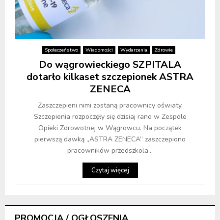
Społeczeństwo
Wiadomości
Wydarzenia
Zdrowie
Do wągrowieckiego SZPITALA
dotarło kilkaset szczepionek ASTRA
ZENECA
Zaszczepieni nimi zostaną pracownicy oświaty.
Szczepienia rozpoczęły się dzisiaj rano w Zespole
Opieki Zdrowotnej w Wągrowcu. Na początek
pierwszą dawką „ASTRA ZENECA” zaszczepiono
pracowników przedszkola...
Czytaj więcej
PROMOCJA / OGŁOSZENIA