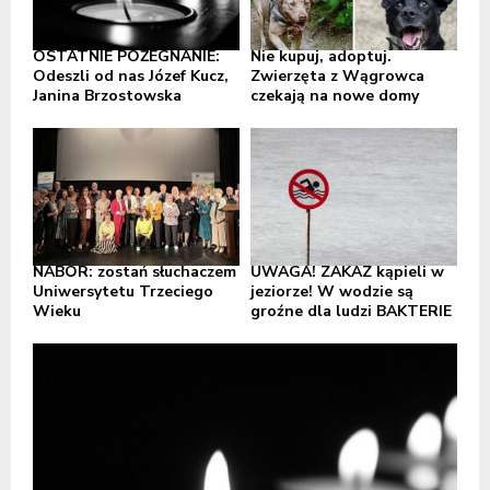
OSTATNIE POŻEGNANIE:
Nie kupuj, adoptuj.
Odeszli od nas Józef Kucz,
Zwierzęta z Wągrowca
Janina Brzostowska
czekają na nowe domy
NABÓR: zostań słuchaczem
UWAGA! ZAKAZ kąpieli w
Uniwersytetu Trzeciego
jeziorze! W wodzie są
Wieku
groźne dla ludzi BAKTERIE