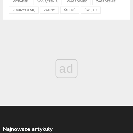
WYPADEK
WYŁĄCZENIA
WĄGROWIEC
ZAGROŻENIE
ZDARZYŁO SIĘ
ZGONY
ŚMIERĆ
ŚWIĘTO
ad
Najnowsze artykuły