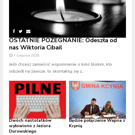
OSTATNIE POŻEGNANIE: Odeszła od
nas Wiktoria Cibail
7 sierpnia 2026
Jeśli chcesz zamieścić wspomnienie o kimś bliskim, kto
odszedł na zawsze, to skontaktuj się z...
Dwóch nastolatków
Będzie połączenie Wapna z
wyłowiono z Jeziora
Kcynią
Durowskiego