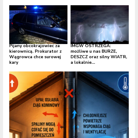
Pijany obcokrajowiec za
IMGW OSTRZEGA:
kierownicą. Prokurator z
możliwe u nas BURZE,
Wągrowca chce surowej
DESZCZ oraz silny WIATR,
kary
a lokalnie...