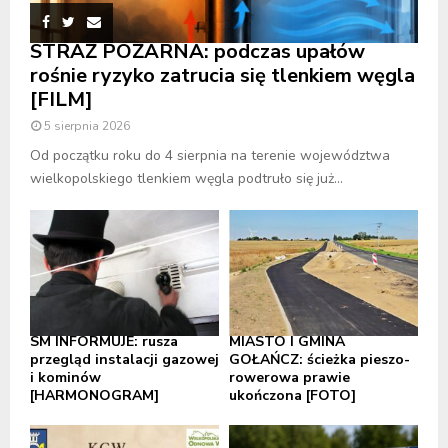
STRAŻ POŻARNA: podczas upałów
rośnie ryzyko zatrucia się tlenkiem węgla
[FILM]
5 sierpnia 2026
Od początku roku do 4 sierpnia na terenie województwa
wielkopolskiego tlenkiem węgla podtruło się już...
SM INFORMUJE: rusza
MIASTO I GMINA
przegląd instalacji gazowej
GOŁAŃCZ: ścieżka pieszo-
i kominów
rowerowa prawie
[HARMONOGRAM]
ukończona [FOTO]