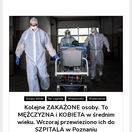
Gorący temat
Na sygnale
Wiadomości
Wydarzenia
Kolejne ZAKAŻONE osoby. To
MĘŻCZYZNA i KOBIETA w średnim
wieku. Wczoraj przewieziono ich do
SZPITALA w Poznaniu