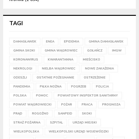
TAGI
DAMASŁAWEK
ENEA
EPIDEMIA
GMINA DAMASŁAWEK
GMINA SKOKI
GMINA WĄGROWIEC
GOŁAŃCZ
IMGW
KORONAWIRUS
KWARANTANNA
MIEŚCISKO
NEKROLOGI
NIELBA WĄGROWIEC
NOWE ZAKAŻENIA
ODESZLI
OSTATNIE POŻEGNANIE
OSTRZEŻENIE
PANDEMIA
PIŁKA NOŻNA
POGRZEB
POLICJA
POLSKA
POMOC
POWIATOWY INSPEKTOR SANITARNY
POWIAT WĄGROWIECKI
POŻAR
PRACA
PROGNOZA
PRĄD
ROGOŹNO
SANPEID
SKOKI
STRAŻ POŻARNA
SZPITAL
URZĄD MIEJSKI
WIELKOPOLSKA
WIELKOPOLSKI URZĄD WOJEWÓDZKI