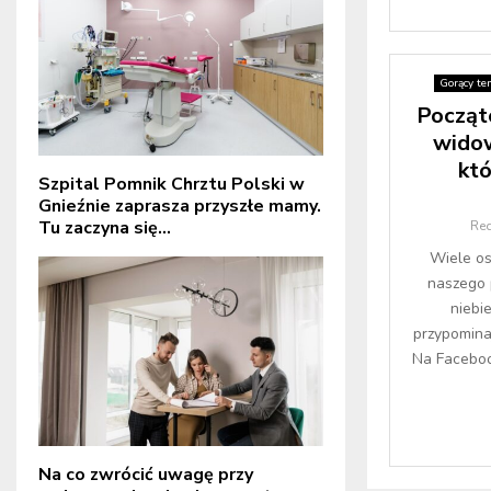
Gorący te
Począt
widow
któ
Szpital Pomnik Chrztu Polski w
Gnieźnie zaprasza przyszłe mamy.
Tu zaczyna się...
Re
Wiele os
naszego 
niebi
przypomina
Na Faceboo
Na co zwrócić uwagę przy