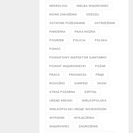
NEKROLOGI
NIELBA WĄGROWIEC
NOWE ZAKAŻENIA
ODESZLI
OSTATNIE POŻEGNANIE
OSTRZEŻENIE
PANDEMIA
PIŁKA NOŻNA
POGRZEB
POLICJA
POLSKA
POMOC
POWIATOWY INSPEKTOR SANITARNY
POWIAT WĄGROWIECKI
POŻAR
PRACA
PROGNOZA
PRĄD
ROGOŹNO
SANPEID
SKOKI
STRAŻ POŻARNA
SZPITAL
URZĄD MIEJSKI
WIELKOPOLSKA
WIELKOPOLSKI URZĄD WOJEWÓDZKI
WYPADEK
WYŁĄCZENIA
WĄGROWIEC
ZAGROŻENIE