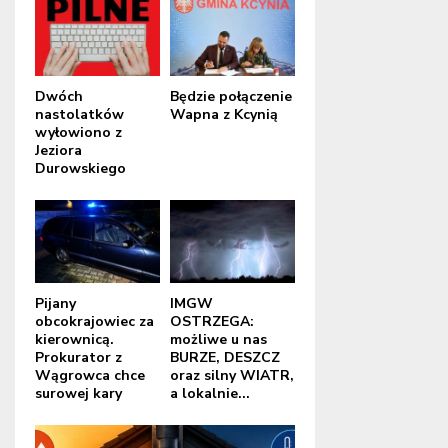
Dwóch
Będzie połączenie
nastolatków
Wapna z Kcynią
wyłowiono z
Jeziora
Durowskiego
Pijany
IMGW
obcokrajowiec za
OSTRZEGA:
kierownicą.
możliwe u nas
Prokurator z
BURZE, DESZCZ
Wągrowca chce
oraz silny WIATR,
surowej kary
a lokalnie...