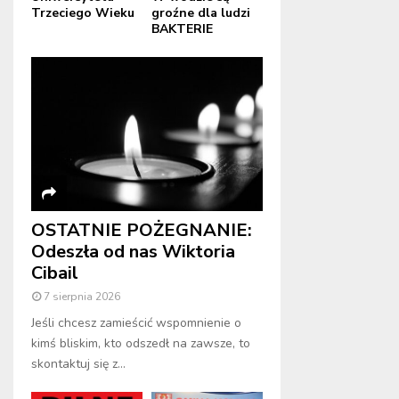
Trzeciego Wieku
groźne dla ludzi
BAKTERIE
OSTATNIE POŻEGNANIE:
Odeszła od nas Wiktoria
Cibail
7 sierpnia 2026
Jeśli chcesz zamieścić wspomnienie o
kimś bliskim, kto odszedł na zawsze, to
skontaktuj się z...