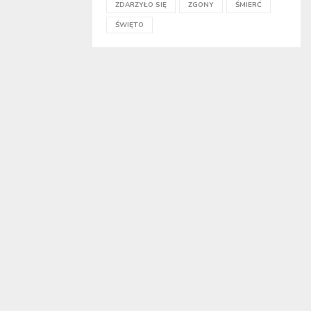
ZDARZYŁO SIĘ
ZGONY
ŚMIERĆ
ŚWIĘTO