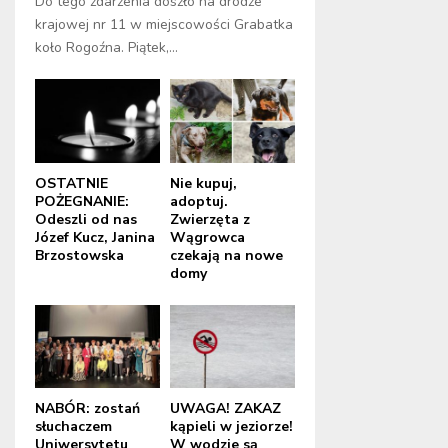
Do tego zdarzenia doszło na drodze
krajowej nr 11 w miejscowości Grabatka
koło Rogoźna. Piątek,...
OSTATNIE
Nie kupuj,
POŻEGNANIE:
adoptuj.
Odeszli od nas
Zwierzęta z
Józef Kucz, Janina
Wągrowca
Brzostowska
czekają na nowe
domy
NABÓR: zostań
UWAGA! ZAKAZ
słuchaczem
kąpieli w jeziorze!
Uniwersytetu
W wodzie są