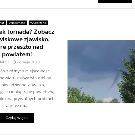
mat
Wiadomości
Wydarzenia
ek tornada? Zobacz
iskowe zjawisko,
re przeszło nad
powiatem!
dakcja
22 maja 2019
ób z różnych miejscowości
powiatu zauważyło dziś na
e niecodzienne zjawisko,
jące cienką trąbę powietrzną.
ku, na prywatnych profilach,
ale też na...
Czytaj więcej