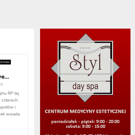
eństwo
we…
26
jmu RP tej
 czterech
espołów i
iek wsiada