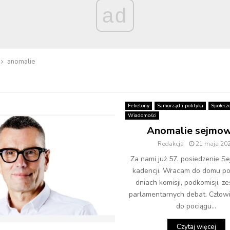
ad
anomalie
Felietony
Samorząd i polityka
Społecz
Wiadomości
Anomalie sejmo
Redakcja
21 maja 20
Za nami już 57. posiedzenie Se
kadencji. Wracam do domu po
dniach komisji, podkomisji, z
parlamentarnych debat. Człow
do pociągu...
Czytaj więcej