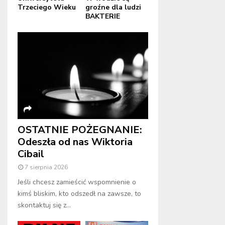
Trzeciego Wieku
groźne dla ludzi
BAKTERIE
OSTATNIE POŻEGNANIE:
Odeszła od nas Wiktoria
Cibail
7 sierpnia 2026
Jeśli chcesz zamieścić wspomnienie o
kimś bliskim, kto odszedł na zawsze, to
skontaktuj się z...