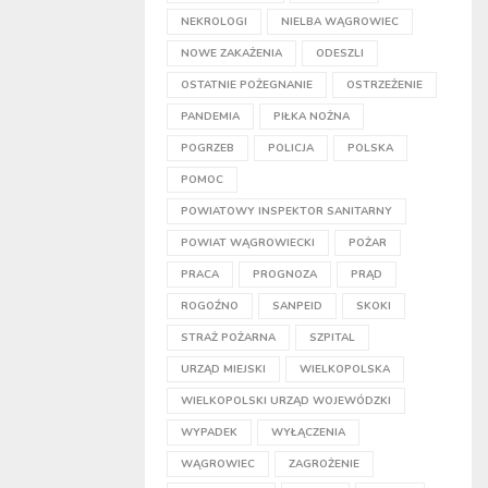
NEKROLOGI
NIELBA WĄGROWIEC
NOWE ZAKAŻENIA
ODESZLI
OSTATNIE POŻEGNANIE
OSTRZEŻENIE
PANDEMIA
PIŁKA NOŻNA
POGRZEB
POLICJA
POLSKA
POMOC
POWIATOWY INSPEKTOR SANITARNY
POWIAT WĄGROWIECKI
POŻAR
PRACA
PROGNOZA
PRĄD
ROGOŹNO
SANPEID
SKOKI
STRAŻ POŻARNA
SZPITAL
URZĄD MIEJSKI
WIELKOPOLSKA
WIELKOPOLSKI URZĄD WOJEWÓDZKI
WYPADEK
WYŁĄCZENIA
WĄGROWIEC
ZAGROŻENIE