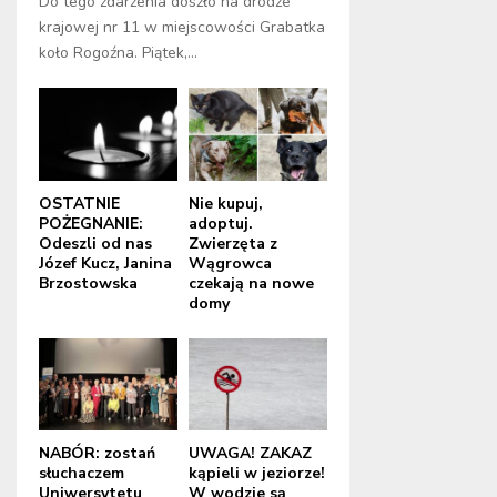
Do tego zdarzenia doszło na drodze
krajowej nr 11 w miejscowości Grabatka
koło Rogoźna. Piątek,...
OSTATNIE
Nie kupuj,
POŻEGNANIE:
adoptuj.
Odeszli od nas
Zwierzęta z
Józef Kucz, Janina
Wągrowca
Brzostowska
czekają na nowe
domy
NABÓR: zostań
UWAGA! ZAKAZ
słuchaczem
kąpieli w jeziorze!
Uniwersytetu
W wodzie są