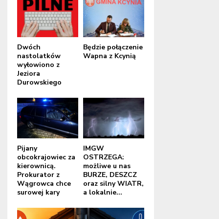
Dwóch
Będzie połączenie
nastolatków
Wapna z Kcynią
wyłowiono z
Jeziora
Durowskiego
Pijany
IMGW
obcokrajowiec za
OSTRZEGA:
kierownicą.
możliwe u nas
Prokurator z
BURZE, DESZCZ
Wągrowca chce
oraz silny WIATR,
surowej kary
a lokalnie...