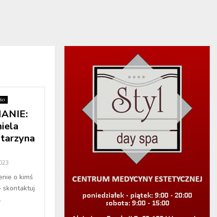
ci
ANIE:
iela
atarzyna
2023
enie o kimś
– skontaktuj
.