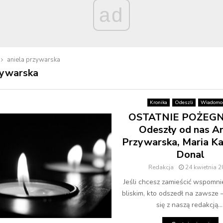
ad
aniela przywarska
zywarska
Kronika
Odeszli
Wiadomoś
OSTATNIE POŻEGN
Odeszły od nas An
Przywarska, Maria K
Donal
Redakcja
24 kwietnia 
Jeśli chcesz zamieścić wspomni
bliskim, kto odszedł na zawsze 
się z naszą redakcją...