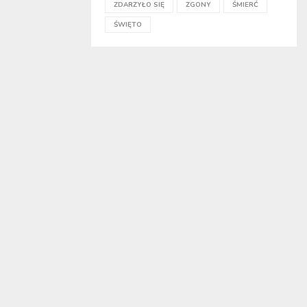
ZDARZYŁO SIĘ
ZGONY
ŚMIERĆ
ŚWIĘTO