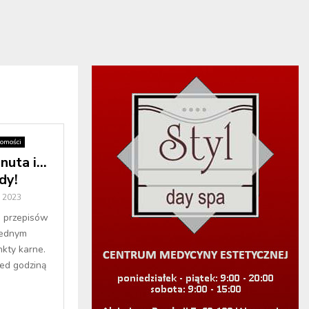
omości
nuta i…
dy!
a 2023
e przepisów
jednym
kty karne.
zed godziną