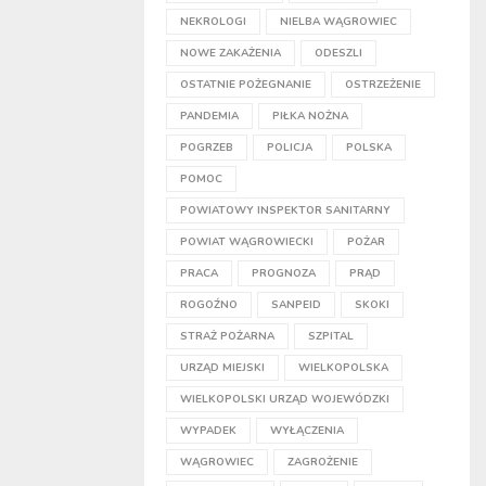
NEKROLOGI
NIELBA WĄGROWIEC
NOWE ZAKAŻENIA
ODESZLI
OSTATNIE POŻEGNANIE
OSTRZEŻENIE
PANDEMIA
PIŁKA NOŻNA
POGRZEB
POLICJA
POLSKA
POMOC
POWIATOWY INSPEKTOR SANITARNY
POWIAT WĄGROWIECKI
POŻAR
PRACA
PROGNOZA
PRĄD
ROGOŹNO
SANPEID
SKOKI
STRAŻ POŻARNA
SZPITAL
URZĄD MIEJSKI
WIELKOPOLSKA
WIELKOPOLSKI URZĄD WOJEWÓDZKI
WYPADEK
WYŁĄCZENIA
WĄGROWIEC
ZAGROŻENIE