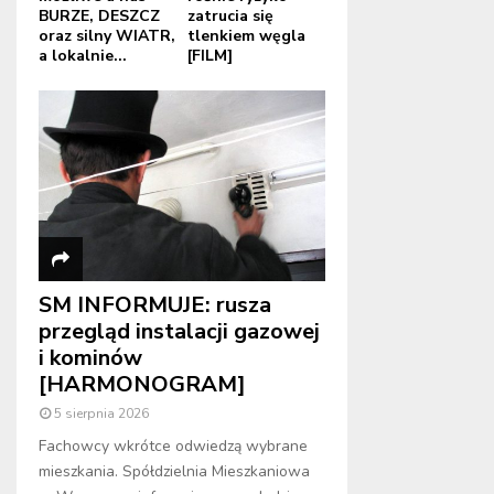
BURZE, DESZCZ
zatrucia się
oraz silny WIATR,
tlenkiem węgla
a lokalnie...
[FILM]
SM INFORMUJE: rusza
przegląd instalacji gazowej
i kominów
[HARMONOGRAM]
5 sierpnia 2026
Fachowcy wkrótce odwiedzą wybrane
mieszkania. Spółdzielnia Mieszkaniowa