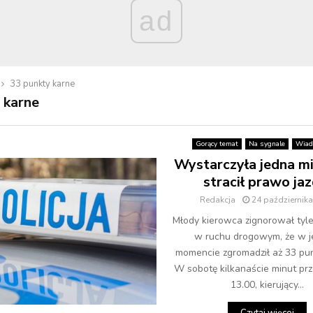
ad
33 punkty karne
 karne
Gorący temat
Na sygnale
Wiad
Wystarczyła jedna mi
stracił prawo jaz
Redakcja
24 październik
Młody kierowca zignorował tyl
w ruchu drogowym, że w 
momencie zgromadził aż 33 pun
W sobotę kilkanaście minut pr
13.00, kierujący...