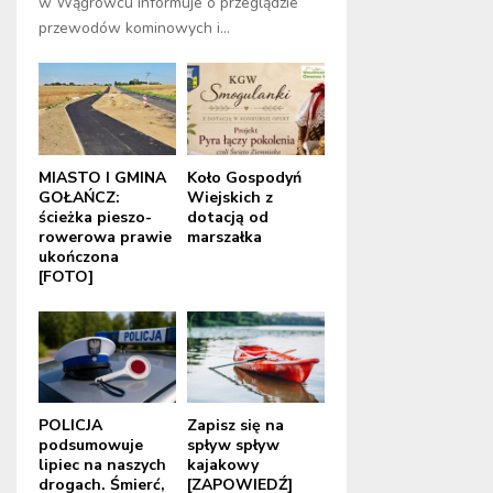
w Wągrowcu informuje o przeglądzie
przewodów kominowych i...
MIASTO I GMINA
Koło Gospodyń
GOŁAŃCZ:
Wiejskich z
ścieżka pieszo-
dotacją od
rowerowa prawie
marszałka
ukończona
[FOTO]
POLICJA
Zapisz się na
podsumowuje
spływ spływ
lipiec na naszych
kajakowy
drogach. Śmierć,
[ZAPOWIEDŹ]