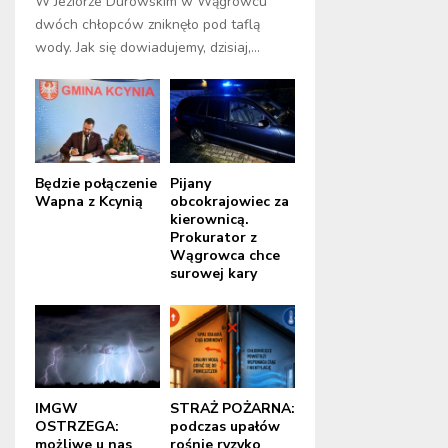
W Jeziorze Durowskim w Wągrowcu
dwóch chłopców zniknęło pod taflą
wody. Jak się dowiadujemy, dzisiaj,...
Będzie połączenie
Pijany
Wapna z Kcynią
obcokrajowiec za
kierownicą.
Prokurator z
Wągrowca chce
surowej kary
IMGW
STRAŻ POŻARNA:
OSTRZEGA:
podczas upałów
możliwe u nas
rośnie ryzyko