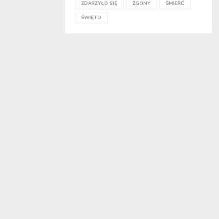
ZDARZYŁO SIĘ
ZGONY
ŚMIERĆ
ŚWIĘTO