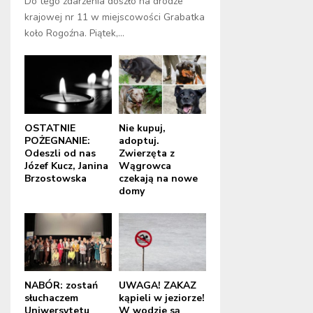
Do tego zdarzenia doszło na drodze
krajowej nr 11 w miejscowości Grabatka
koło Rogoźna. Piątek,...
OSTATNIE
Nie kupuj,
POŻEGNANIE:
adoptuj.
Odeszli od nas
Zwierzęta z
Józef Kucz, Janina
Wągrowca
Brzostowska
czekają na nowe
domy
NABÓR: zostań
UWAGA! ZAKAZ
słuchaczem
kąpieli w jeziorze!
Uniwersytetu
W wodzie są