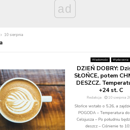
ad
10 sierpnia
a
Wiadomości
Wydarzenia
DZIEŃ DOBRY: Dziś
SŁOŃCE, potem CH
DESZCZ. Temperatu
+24 st. C
Redakcja
10 sierpnia 
Słońce wstało o 5.26, a zajdzi
POGODA – Temperatura do 
Celsjusza – Po południu będz
deszcz – Ciśnienie to 101