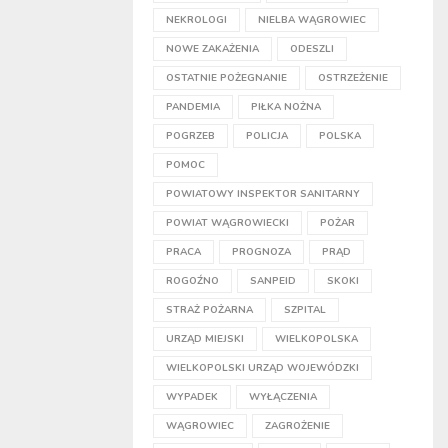
NEKROLOGI
NIELBA WĄGROWIEC
NOWE ZAKAŻENIA
ODESZLI
OSTATNIE POŻEGNANIE
OSTRZEŻENIE
PANDEMIA
PIŁKA NOŻNA
POGRZEB
POLICJA
POLSKA
POMOC
POWIATOWY INSPEKTOR SANITARNY
POWIAT WĄGROWIECKI
POŻAR
PRACA
PROGNOZA
PRĄD
ROGOŹNO
SANPEID
SKOKI
STRAŻ POŻARNA
SZPITAL
URZĄD MIEJSKI
WIELKOPOLSKA
WIELKOPOLSKI URZĄD WOJEWÓDZKI
WYPADEK
WYŁĄCZENIA
WĄGROWIEC
ZAGROŻENIE