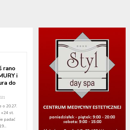
 rano
MURY i
ra do
2021
e o 20.27.
+24 st.
ie padać
9...