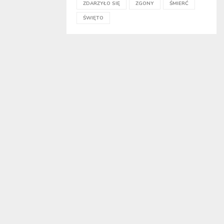
ZDARZYŁO SIĘ
ZGONY
ŚMIERĆ
ŚWIĘTO