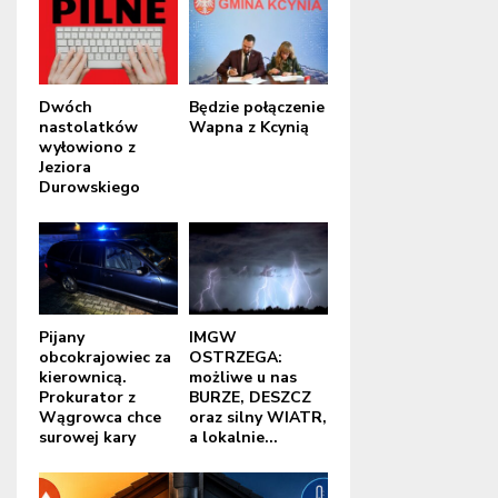
Dwóch
Będzie połączenie
nastolatków
Wapna z Kcynią
wyłowiono z
Jeziora
Durowskiego
Pijany
IMGW
obcokrajowiec za
OSTRZEGA:
kierownicą.
możliwe u nas
Prokurator z
BURZE, DESZCZ
Wągrowca chce
oraz silny WIATR,
surowej kary
a lokalnie...