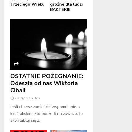
Trzeciego Wieku
groźne dla ludzi
BAKTERIE
OSTATNIE POŻEGNANIE:
Odeszła od nas Wiktoria
Cibail
7 sierpnia 2026
Jeśli chcesz zamieścić wspomnienie o
kimś bliskim, kto odszedł na zawsze, to
skontaktuj się z...