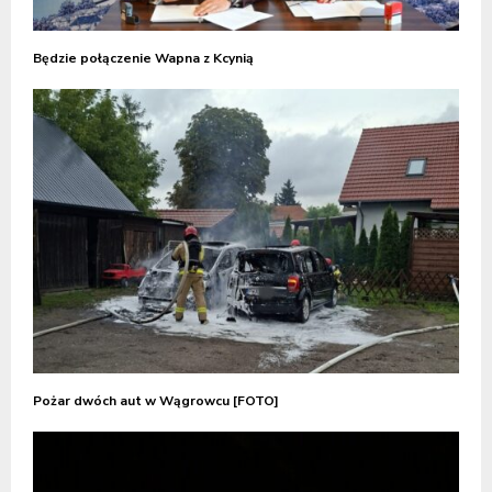
Będzie połączenie Wapna z Kcynią
Pożar dwóch aut w Wągrowcu [FOTO]