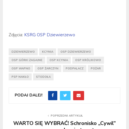
Zdjęcia:
KSRG OSP Dziewierzewo
DZIEWIERZEWO
KCYNIA
OSP DZIEWIERZEWO
OSP GÓRKI ZAGAJNE
OSP KCYNIA
OSP KRÓLIKOWO
OSP WAPNO
OSP ŻARCZYN
PODPALACZ
POŻAR
PSP NAKŁO
STODOŁA
PODAJ DALEJ!
POPRZEDNI ARTYKUŁ
WARTO SIĘ WYBRAĆ! Schronisko „Cywil”