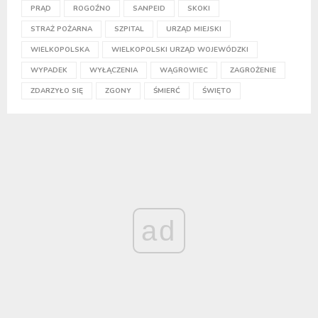
PRĄD
ROGOŹNO
SANPEID
SKOKI
STRAŻ POŻARNA
SZPITAL
URZĄD MIEJSKI
WIELKOPOLSKA
WIELKOPOLSKI URZĄD WOJEWÓDZKI
WYPADEK
WYŁĄCZENIA
WĄGROWIEC
ZAGROŻENIE
ZDARZYŁO SIĘ
ZGONY
ŚMIERĆ
ŚWIĘTO
ad