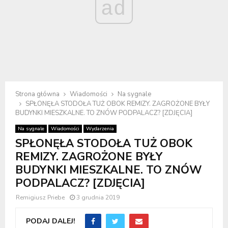
ad
Strona główna
Wiadomości
Na sygnale
SPŁONĘŁA STODOŁA TUŻ OBOK REMIZY. ZAGROŻONE BYŁY
BUDYNKI MIESZKALNE. TO ZNÓW PODPALACZ? [ZDJĘCIA]
Na sygnale
Wiadomości
Wydarzenia
SPŁONĘŁA STODOŁA TUŻ OBOK
REMIZY. ZAGROŻONE BYŁY
BUDYNKI MIESZKALNE. TO ZNÓW
PODPALACZ? [ZDJĘCIA]
Remigiusz Priebe
3 grudnia 2019
PODAJ DALEJ!