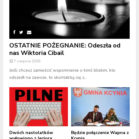
OSTATNIE POŻEGNANIE: Odeszła od
nas Wiktoria Cibail
7 sierpnia 2026
Jeśli chcesz zamieścić wspomnienie o kimś bliskim, kto
odszedł na zawsze, to skontaktuj się z...
Dwóch nastolatków
Będzie połączenie Wapna z
wyłowiono z Jeziora
Kcynią