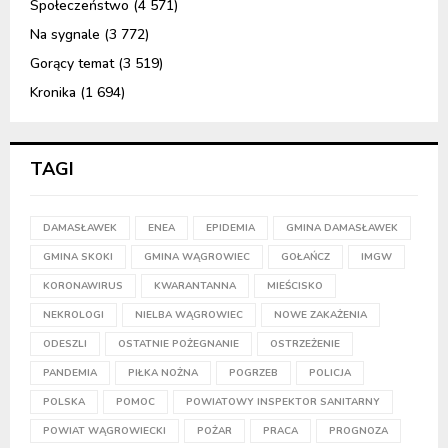
Społeczeństwo
(4 571)
Na sygnale
(3 772)
Gorący temat
(3 519)
Kronika
(1 694)
TAGI
DAMASŁAWEK
ENEA
EPIDEMIA
GMINA DAMASŁAWEK
GMINA SKOKI
GMINA WĄGROWIEC
GOŁAŃCZ
IMGW
KORONAWIRUS
KWARANTANNA
MIEŚCISKO
NEKROLOGI
NIELBA WĄGROWIEC
NOWE ZAKAŻENIA
ODESZLI
OSTATNIE POŻEGNANIE
OSTRZEŻENIE
PANDEMIA
PIŁKA NOŻNA
POGRZEB
POLICJA
POLSKA
POMOC
POWIATOWY INSPEKTOR SANITARNY
POWIAT WĄGROWIECKI
POŻAR
PRACA
PROGNOZA