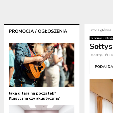
Strona główna
PROMOCJA / OGŁOSZENIA
Samorząd i polityk
Sołtys
Redakcja
2 l
PODAJ DAL
Jaka gitara na początek?
Klasyczna czy akustyczna?