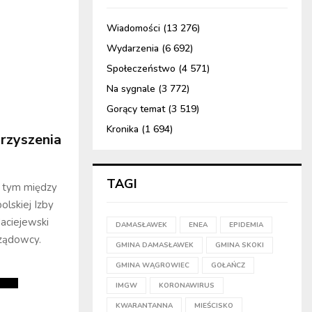
Wiadomości
(13 276)
Wydarzenia
(6 692)
Społeczeństwo
(4 571)
Na sygnale
(3 772)
Gorący temat
(3 519)
Kronika
(1 694)
rzyszenia
TAGI
w tym między
lskiej Izby
aciejewski
DAMASŁAWEK
ENEA
EPIDEMIA
rządowcy.
GMINA DAMASŁAWEK
GMINA SKOKI
GMINA WĄGROWIEC
GOŁAŃCZ
IMGW
KORONAWIRUS
KWARANTANNA
MIEŚCISKO