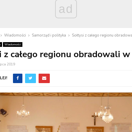
ad
Wiadomości
Samorząd i polityka
Sołtysi z całego regionu obradowal
a
Wiadomości
i z całego regionu obradowali w 
ipca 2019
EJ!