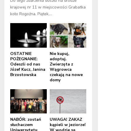
Do tego zdarzenia doszło na drodze
krajowej nr 11 w miejscowości Grabatka
koło Rogoźna. Piątek,...
OSTATNIE
Nie kupuj,
POŻEGNANIE:
adoptuj.
Odeszli od nas
Zwierzęta z
Józef Kucz, Janina
Wągrowca
Brzostowska
czekają na nowe
domy
NABÓR: zostań
UWAGA! ZAKAZ
słuchaczem
kąpieli w jeziorze!
Uniwersytetu
W wodzie są