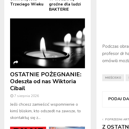
Trzeciego Wieku
groźne dla ludzi
BAKTERIE
Podczas obrad
profesor dr 
omówili możl
OSTATNIE POŻEGNANIE:
MIEŚCISKO
Odeszła od nas Wiktoria
Cibail
7 sierpnia 2026
PODAJ DAL
Jeśli chcesz zamieścić wspomnienie o
kimś bliskim, kto odszedł na zawsze, to
skontaktuj się z...
POPRZEDNI AR
Z OSTATNI