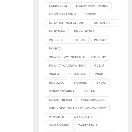
NEKROLOGI
NIELBA WĄGROWIEC
NOWE ZAKAŻENIA
ODESZLI
OSTATNIE POŻEGNANIE
OSTRZEŻENIE
PANDEMIA
PIŁKA NOŻNA
POGRZEB
POLICJA
POLSKA
POMOC
POWIATOWY INSPEKTOR SANITARNY
POWIAT WĄGROWIECKI
POŻAR
PRACA
PROGNOZA
PRĄD
ROGOŹNO
SANPEID
SKOKI
STRAŻ POŻARNA
SZPITAL
URZĄD MIEJSKI
WIELKOPOLSKA
WIELKOPOLSKI URZĄD WOJEWÓDZKI
WYPADEK
WYŁĄCZENIA
WĄGROWIEC
ZAGROŻENIE