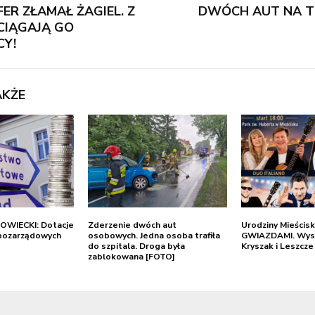
ER ZŁAMAŁ ŻAGIEL. Z
DWÓCH AUT NA TR
ŚCIĄGAJĄ GO
Y!
AKŻE
WIECKI: Dotacje
Zderzenie dwóch aut
Urodziny Mieścisk
i pozarządowych
osobowych. Jedna osoba trafiła
GWIAZDAMI. Wystą
do szpitala. Droga była
Kryszak i Leszcz
zablokowana [FOTO]