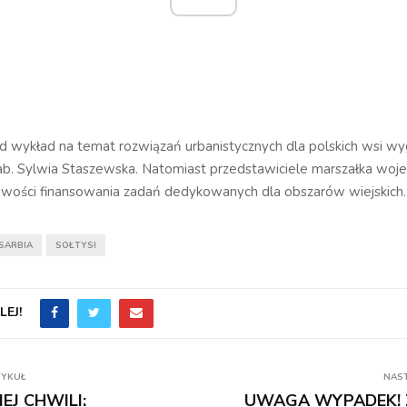
 wykład na temat rozwiązań urbanistycznych dla polskich wsi wyg
hab. Sylwia Staszewska. Natomiast przedstawiciele marszałka wo
iwości finansowania zadań dedykowanych dla obszarów wiejskich.
SARBIA
SOŁTYSI
EJ!
TYKUŁ
NAS
EJ CHWILI:
UWAGA WYPADEK! 