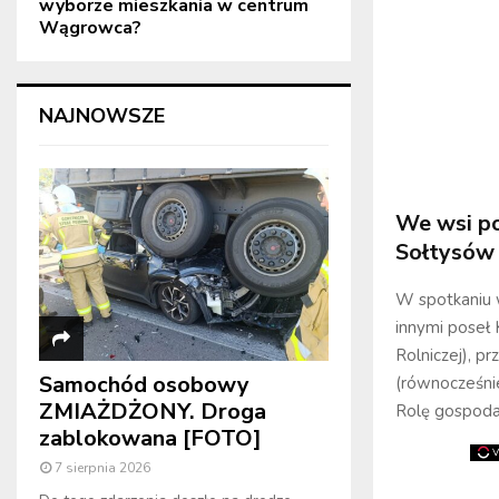
wyborze mieszkania w centrum
Wągrowca?
NAJNOWSZE
We wsi po
Sołtysów
W spotkaniu w
innymi poseł 
Rolniczej), 
Samochód osobowy
(równocześni
ZMIAŻDŻONY. Droga
Rolę gospoda
zablokowana [FOTO]
7 sierpnia 2026