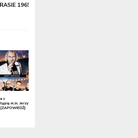
ASIE 196!
a z
pią m.in. Jerzy
e [ZAPOWIEDŹ]