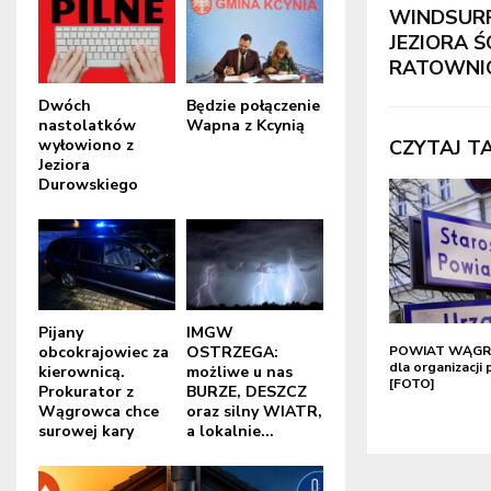
WINDSURF
JEZIORA 
RATOWNIC
Dwóch
Będzie połączenie
nastolatków
Wapna z Kcynią
wyłowiono z
CZYTAJ T
Jeziora
Durowskiego
Pijany
IMGW
POWIAT WĄGRO
obcokrajowiec za
OSTRZEGA:
dla organizacj
kierownicą.
możliwe u nas
[FOTO]
Prokurator z
BURZE, DESZCZ
Wągrowca chce
oraz silny WIATR,
surowej kary
a lokalnie...