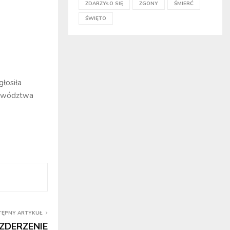
ZDARZYŁO SIĘ
ZGONY
ŚMIERĆ
ŚWIĘTO
łosiła
jewództwa
TĘPNY ARTYKUŁ
ZDERZENIE