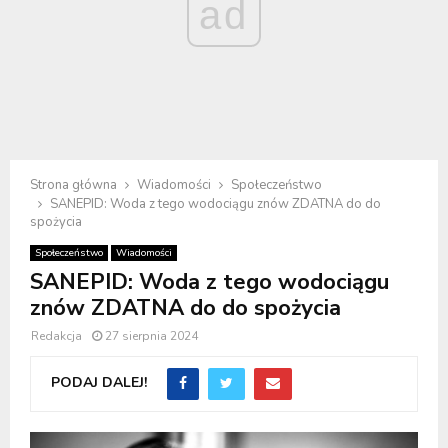
ad
Strona główna
Wiadomości
Społeczeństwo
SANEPID: Woda z tego wodociągu znów ZDATNA do do
spożycia
Społeczeństwo
Wiadomości
SANEPID: Woda z tego wodociągu
znów ZDATNA do do spożycia
Redakcja
27 sierpnia 2024
PODAJ DALEJ!