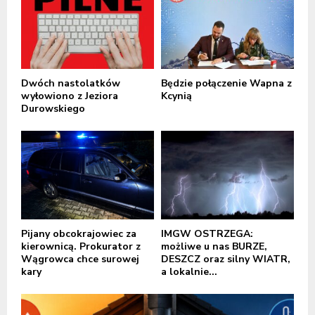
Dwóch nastolatków
Będzie połączenie Wapna z
wyłowiono z Jeziora
Kcynią
Durowskiego
Pijany obcokrajowiec za
IMGW OSTRZEGA:
kierownicą. Prokurator z
możliwe u nas BURZE,
Wągrowca chce surowej
DESZCZ oraz silny WIATR,
kary
a lokalnie...