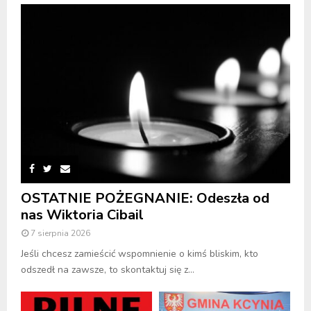
OSTATNIE POŻEGNANIE: Odeszła od
nas Wiktoria Cibail
7 sierpnia 2026
Jeśli chcesz zamieścić wspomnienie o kimś bliskim, kto
odszedł na zawsze, to skontaktuj się z...