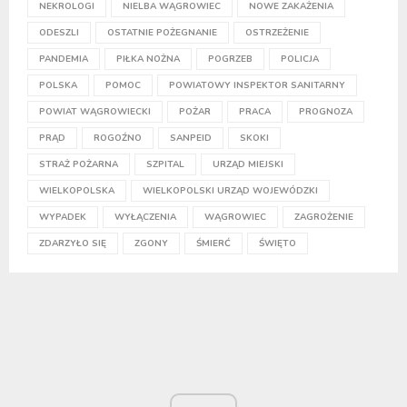
NEKROLOGI
NIELBA WĄGROWIEC
NOWE ZAKAŻENIA
ODESZLI
OSTATNIE POŻEGNANIE
OSTRZEŻENIE
PANDEMIA
PIŁKA NOŻNA
POGRZEB
POLICJA
POLSKA
POMOC
POWIATOWY INSPEKTOR SANITARNY
POWIAT WĄGROWIECKI
POŻAR
PRACA
PROGNOZA
PRĄD
ROGOŹNO
SANPEID
SKOKI
STRAŻ POŻARNA
SZPITAL
URZĄD MIEJSKI
WIELKOPOLSKA
WIELKOPOLSKI URZĄD WOJEWÓDZKI
WYPADEK
WYŁĄCZENIA
WĄGROWIEC
ZAGROŻENIE
ZDARZYŁO SIĘ
ZGONY
ŚMIERĆ
ŚWIĘTO