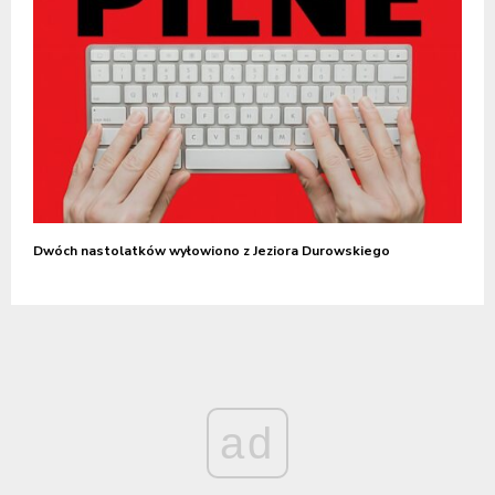
Dwóch nastolatków wyłowiono z Jeziora Durowskiego
ad