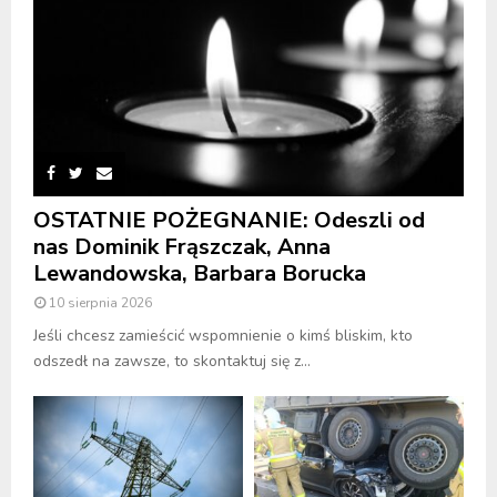
OSTATNIE POŻEGNANIE: Odeszli od
nas Dominik Frąszczak, Anna
Lewandowska, Barbara Borucka
10 sierpnia 2026
Jeśli chcesz zamieścić wspomnienie o kimś bliskim, kto
odszedł na zawsze, to skontaktuj się z...