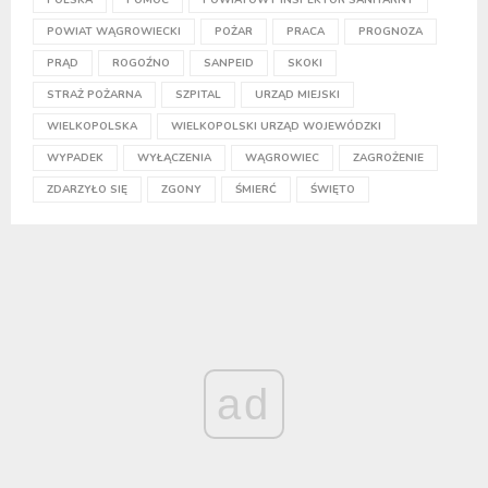
POWIAT WĄGROWIECKI
POŻAR
PRACA
PROGNOZA
PRĄD
ROGOŹNO
SANPEID
SKOKI
STRAŻ POŻARNA
SZPITAL
URZĄD MIEJSKI
WIELKOPOLSKA
WIELKOPOLSKI URZĄD WOJEWÓDZKI
WYPADEK
WYŁĄCZENIA
WĄGROWIEC
ZAGROŻENIE
ZDARZYŁO SIĘ
ZGONY
ŚMIERĆ
ŚWIĘTO
ad