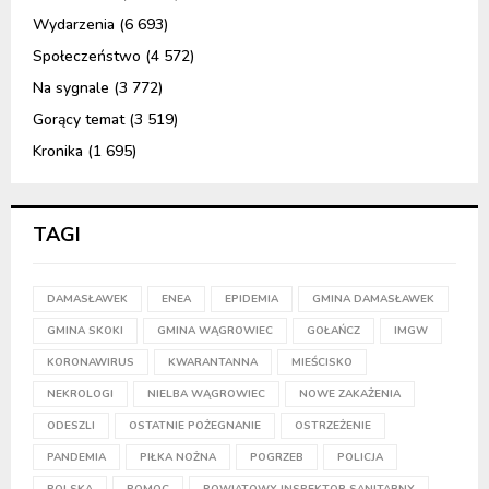
Wydarzenia
(6 693)
Społeczeństwo
(4 572)
Na sygnale
(3 772)
Gorący temat
(3 519)
Kronika
(1 695)
TAGI
DAMASŁAWEK
ENEA
EPIDEMIA
GMINA DAMASŁAWEK
GMINA SKOKI
GMINA WĄGROWIEC
GOŁAŃCZ
IMGW
KORONAWIRUS
KWARANTANNA
MIEŚCISKO
NEKROLOGI
NIELBA WĄGROWIEC
NOWE ZAKAŻENIA
ODESZLI
OSTATNIE POŻEGNANIE
OSTRZEŻENIE
PANDEMIA
PIŁKA NOŻNA
POGRZEB
POLICJA
POLSKA
POMOC
POWIATOWY INSPEKTOR SANITARNY