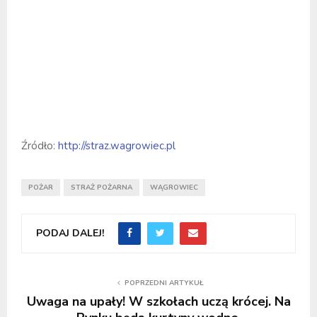
Źródło:
http://straz.wagrowiec.pl
POŻAR
STRAŻ POŻARNA
WĄGROWIEC
PODAJ DALEJ!
POPRZEDNI ARTYKUŁ
Uwaga na upały! W szkołach uczą krócej. Na