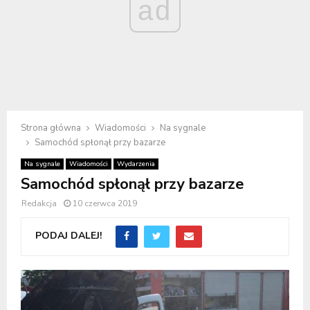
ad
Strona główna
Wiadomości
Na sygnale
Samochód spłonął przy bazarze
Na sygnale
Wiadomości
Wydarzenia
Samochód spłonął przy bazarze
Redakcja
10 czerwca 2019
PODAJ DALEJ!