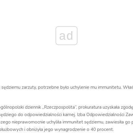
ad
 sędziemu zarzuty, potrzebne było uchylenie mu immunitetu. Wła
ogólnopolski dziennik „Rzeczpospolita”, prokuratura uzyskała zgod
 sędziego do odpowiedzialności karnej. Izba Odpowiedzialności Z
zego nieprawomocnie uchyliła immunitet sędziemu, zawiesiła go 
służbowych i obniżyła jego wynagrodzenie o 40 procent.