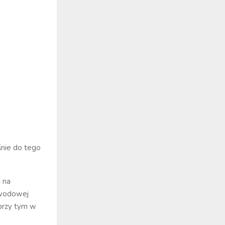
śnie do tego
ę na
awodowej
przy tym w