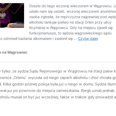
 tylko, że sędzia Sądu Rejonowego w Wągrowcu na stacji paliw ku
ownica „Orlenu” wyczuła od niego zapach alkoholu i choć chciała g
. Kilka godzin później policja była już u niego w domu. Sędzia tłum
wał już po powrocie do miejsca zamieszkania. Biegli uznali jednak,
olu musiał on być już wcześniej, także w trakcie gdy prowadził a