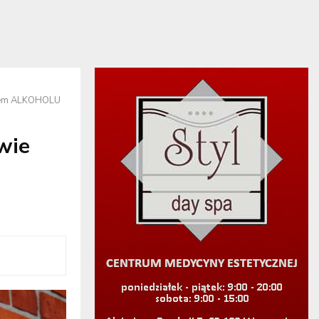
wem ALKOHOLU
wie