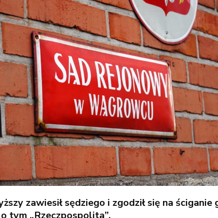
szy zawiesił sędziego i zgodził się na ściganie 
 o tym „Rzeczpospolita”.