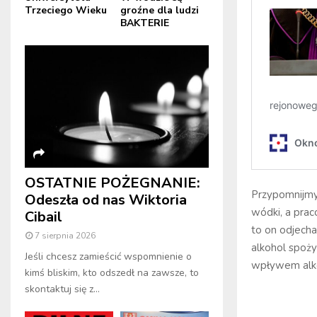
Trzeciego Wieku
groźne dla ludzi
BAKTERIE
OSTATNIE POŻEGNANIE:
Przypomnijmy
Odeszła od nas Wiktoria
wódki, a prac
Cibail
to on odjechał
7 sierpnia 2026
alkohol spoży
Jeśli chcesz zamieścić wspomnienie o
wpływem alkoh
kimś bliskim, kto odszedł na zawsze, to
skontaktuj się z...