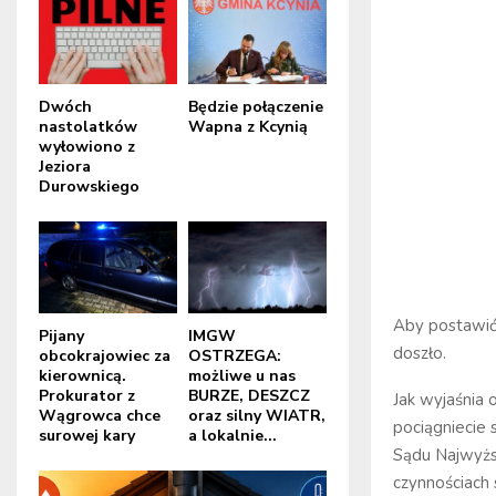
Dwóch
Będzie połączenie
nastolatków
Wapna z Kcynią
wyłowiono z
Jeziora
Durowskiego
Aby postawić
Pijany
IMGW
doszło.
obcokrajowiec za
OSTRZEGA:
kierownicą.
możliwe u nas
Prokurator z
BURZE, DESZCZ
Jak wyjaśnia 
Wągrowca chce
oraz silny WIATR,
pociągniecie
surowej kary
a lokalnie...
Sądu Najwyżs
czynnościach 