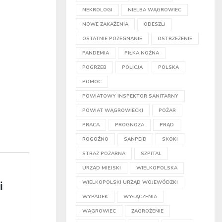
NEKROLOGI
NIELBA WĄGROWIEC
NOWE ZAKAŻENIA
ODESZLI
OSTATNIE POŻEGNANIE
OSTRZEŻENIE
PANDEMIA
PIŁKA NOŻNA
POGRZEB
POLICJA
POLSKA
POMOC
POWIATOWY INSPEKTOR SANITARNY
POWIAT WĄGROWIECKI
POŻAR
PRACA
PROGNOZA
PRĄD
ROGOŹNO
SANPEID
SKOKI
STRAŻ POŻARNA
SZPITAL
URZĄD MIEJSKI
WIELKOPOLSKA
WIELKOPOLSKI URZĄD WOJEWÓDZKI
WYPADEK
WYŁĄCZENIA
WĄGROWIEC
ZAGROŻENIE