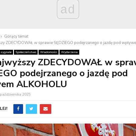
ad
Gorący temat
szy ZDECYDOWAŁ w sprawie SĘDZIEGO podejrzanego o jazdę pod wpły
 sygnale
Społeczeństwo
Wiadomości
Wydarzenia
ajwyższy ZDECYDOWAŁ w spra
EGO podejrzanego o jazdę pod
wem ALKOHOLU
października 2025
EJ!