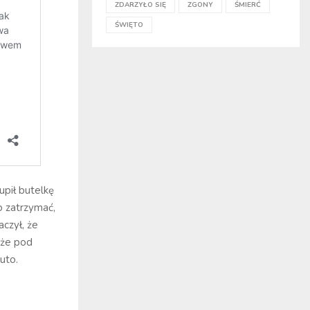
ZDARZYŁO SIĘ
ZGONY
ŚMIERĆ
ŚWIĘTO
pił butelkę
o zatrzymać,
aczył, że
 że pod
uto.