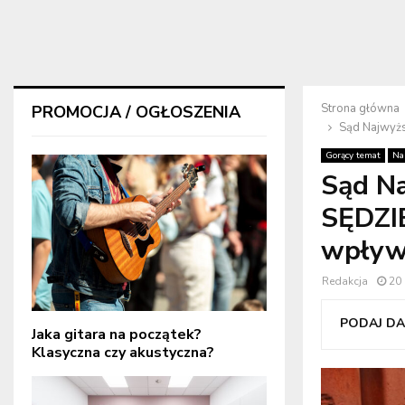
Strona główna
PROMOCJA / OGŁOSZENIA
Sąd Najwyż
Gorący temat
Na
Sąd N
SĘDZI
wpły
Redakcja
20 
PODAJ DAL
Jaka gitara na początek?
Klasyczna czy akustyczna?