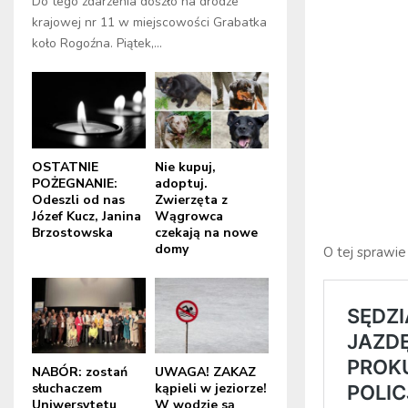
Do tego zdarzenia doszło na drodze
krajowej nr 11 w miejscowości Grabatka
koło Rogoźna. Piątek,...
OSTATNIE
Nie kupuj,
POŻEGNANIE:
adoptuj.
Odeszli od nas
Zwierzęta z
Józef Kucz, Janina
Wągrowca
Brzostowska
czekają na nowe
domy
O tej sprawie 
NABÓR: zostań
UWAGA! ZAKAZ
słuchaczem
kąpieli w jeziorze!
Uniwersytetu
W wodzie są