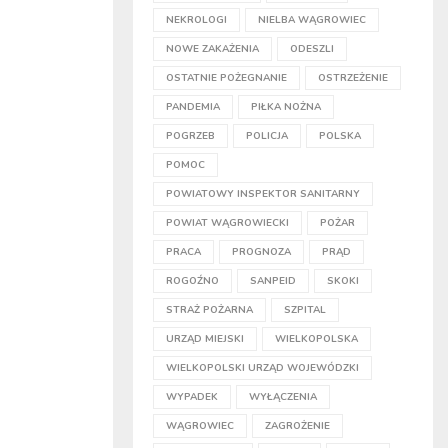
NEKROLOGI
NIELBA WĄGROWIEC
NOWE ZAKAŻENIA
ODESZLI
OSTATNIE POŻEGNANIE
OSTRZEŻENIE
PANDEMIA
PIŁKA NOŻNA
POGRZEB
POLICJA
POLSKA
POMOC
POWIATOWY INSPEKTOR SANITARNY
POWIAT WĄGROWIECKI
POŻAR
PRACA
PROGNOZA
PRĄD
ROGOŹNO
SANPEID
SKOKI
STRAŻ POŻARNA
SZPITAL
URZĄD MIEJSKI
WIELKOPOLSKA
WIELKOPOLSKI URZĄD WOJEWÓDZKI
WYPADEK
WYŁĄCZENIA
WĄGROWIEC
ZAGROŻENIE