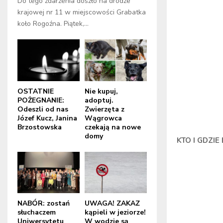
Do tego zdarzenia doszło na drodze
krajowej nr 11 w miejscowości Grabatka
koło Rogoźna. Piątek,...
OSTATNIE
Nie kupuj,
POŻEGNANIE:
adoptuj.
Odeszli od nas
Zwierzęta z
Józef Kucz, Janina
Wągrowca
Brzostowska
czekają na nowe
domy
KTO I GDZIE
NABÓR: zostań
UWAGA! ZAKAZ
słuchaczem
kąpieli w jeziorze!
Uniwersytetu
W wodzie są