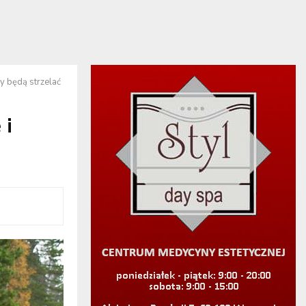
 będą strzelać
 i