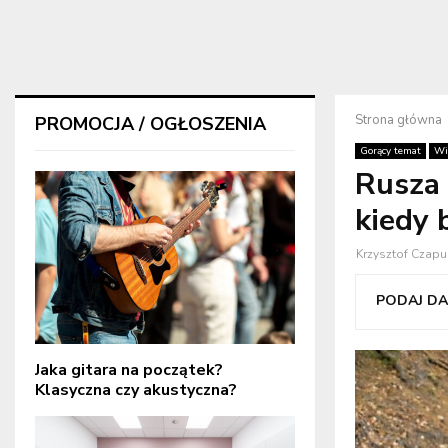
Strona główna
PROMOCJA / OGŁOSZENIA
Gorący temat
Wi
Rusza
kiedy 
Krzysztof Czapu
PODAJ DAL
Jaka gitara na początek?
Klasyczna czy akustyczna?