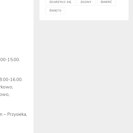
ZDARZYŁO SIĘ
ZGONY
ŚMIERĆ
ŚWIĘTO
.00-15.00.
 8.00-16.00.
erkowo,
kowo,
in – Przysieka,