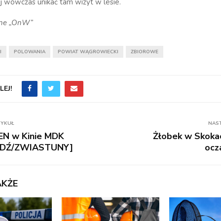
j wówczas unikać tam wizyt w lesie.
cyjne „OnW”
I
POLOWANIA
POWIAT WĄGROWIECKI
ZBIOROWE
EJ!
TYKUŁ
NAS
N w Kinie MDK
Żłobek w Skoka
DŹ/ZWIASTUNY]
ocz
AKŻE