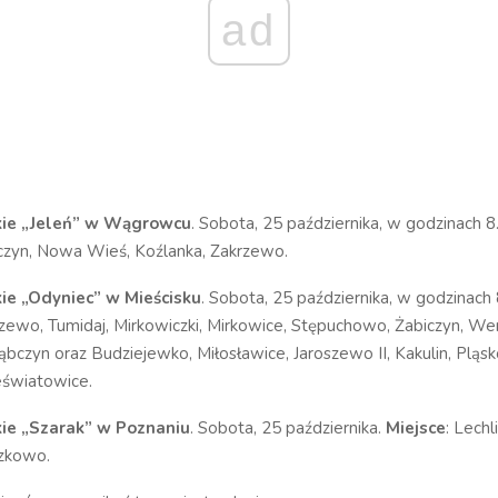
ad
kie „Jeleń” w Wągrowcu
. Sobota, 25 października, w godzinach 8
zyn, Nowa Wieś, Koźlanka, Zakrzewo.
ie „Odyniec” w Mieścisku
. Sobota, 25 października, w godzinach
zewo, Tumidaj, Mirkowiczki, Mirkowice, Stępuchowo, Żabiczyn, W
bczyn oraz Budziejewko, Miłosławice, Jaroszewo II, Kakulin, Pląs
eświatowice.
kie „Szarak” w Poznaniu
. Sobota, 25 października.
Miejsce
: Lechl
szkowo.