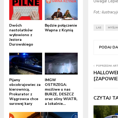
Uwaga! Lepie
Fot.: ilustra
Dwóch
Będzie połączenie
LAS
MYŚLW
nastolatków
Wapna z Kcynią
wyłowiono z
Jeziora
Durowskiego
PODAJ DAL
POPRZEDNI AR
HALLOWEE
[ZAPOWIE
Pijany
IMGW
obcokrajowiec za
OSTRZEGA:
kierownicą.
możliwe u nas
Prokurator z
BURZE, DESZCZ
CZYTAJ T
Wągrowca chce
oraz silny WIATR,
surowej kary
a lokalnie...