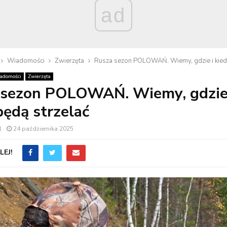
ad
Wiadomości
Zwierzęta
Rusza sezon POLOWAŃ. Wiemy, gdzie i kiedy
adomości
Zwierzęta
 sezon POLOWAŃ. Wiemy, gdzie
będą strzelać
l
24 października 2025
EJ!