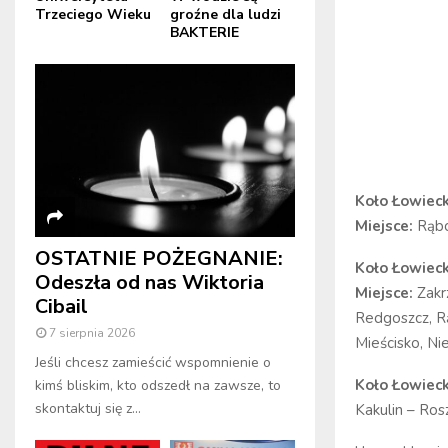
Trzeciego Wieku
groźne dla ludzi
BAKTERIE
Koło Łowiec
Miejsce:
Rąbc
OSTATNIE POŻEGNANIE:
Koło Łowieck
Odeszła od nas Wiktoria
Miejsce:
Zakr
Cibail
Redgoszcz, Rą
7 sierpnia 2026
Mieścisko, Ni
Jeśli chcesz zamieścić wspomnienie o
Koło Łowiec
kimś bliskim, kto odszedł na zawsze, to
skontaktuj się z...
Kakulin – Ro