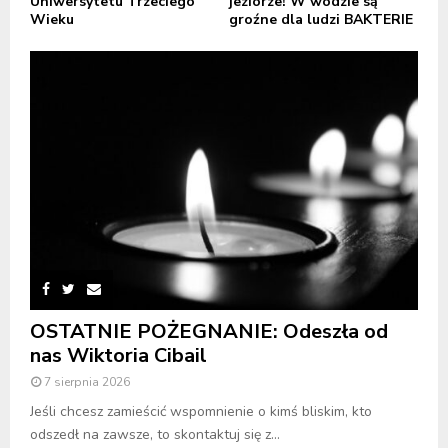
Uniwersytetu Trzeciego
jeziorze! W wodzie są
Wieku
groźne dla ludzi BAKTERIE
OSTATNIE POŻEGNANIE: Odeszła od
nas Wiktoria Cibail
7 sierpnia 2026
Jeśli chcesz zamieścić wspomnienie o kimś bliskim, kto
odszedł na zawsze, to skontaktuj się z...