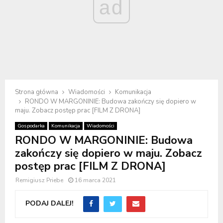
ad
Strona główna
Wiadomości
Komunikacja
RONDO W MARGONINIE: Budowa zakończy się dopiero w
maju. Zobacz postęp prac [FILM Z DRONA]
Gospodarka
Komunikacja
Wiadomości
RONDO W MARGONINIE: Budowa
zakończy się dopiero w maju. Zobacz
postęp prac [FILM Z DRONA]
Remigiusz Priebe
16 marca 2021
PODAJ DALEJ!