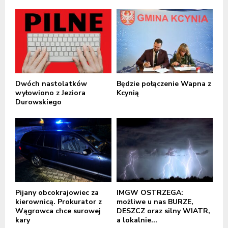
Dwóch nastolatków
Będzie połączenie Wapna z
wyłowiono z Jeziora
Kcynią
Durowskiego
Pijany obcokrajowiec za
IMGW OSTRZEGA:
kierownicą. Prokurator z
możliwe u nas BURZE,
Wągrowca chce surowej
DESZCZ oraz silny WIATR,
kary
a lokalnie...