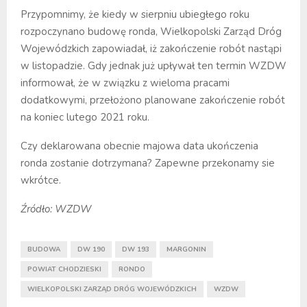
Przypomnimy, że kiedy w sierpniu ubiegłego roku
rozpoczynano budowę ronda, Wielkopolski Zarząd Dróg
Wojewódzkich zapowiadał, iż zakończenie robót nastąpi
w listopadzie. Gdy jednak już upływał ten termin WZDW
informował, że w związku z wieloma pracami
dodatkowymi, przełożono planowane zakończenie robót
na koniec lutego 2021 roku.
Czy deklarowana obecnie majowa data ukończenia
ronda zostanie dotrzymana? Zapewne przekonamy sie
wkrótce.
Źródło: WZDW
BUDOWA
DW 190
DW 193
MARGONIN
POWIAT CHODZIESKI
RONDO
WIELKOPOLSKI ZARZĄD DRÓG WOJEWÓDZKICH
WZDW