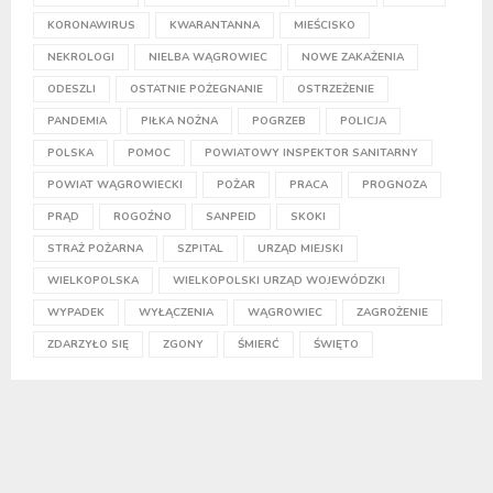
KORONAWIRUS
KWARANTANNA
MIEŚCISKO
NEKROLOGI
NIELBA WĄGROWIEC
NOWE ZAKAŻENIA
ODESZLI
OSTATNIE POŻEGNANIE
OSTRZEŻENIE
PANDEMIA
PIŁKA NOŻNA
POGRZEB
POLICJA
POLSKA
POMOC
POWIATOWY INSPEKTOR SANITARNY
POWIAT WĄGROWIECKI
POŻAR
PRACA
PROGNOZA
PRĄD
ROGOŹNO
SANPEID
SKOKI
STRAŻ POŻARNA
SZPITAL
URZĄD MIEJSKI
WIELKOPOLSKA
WIELKOPOLSKI URZĄD WOJEWÓDZKI
WYPADEK
WYŁĄCZENIA
WĄGROWIEC
ZAGROŻENIE
ZDARZYŁO SIĘ
ZGONY
ŚMIERĆ
ŚWIĘTO