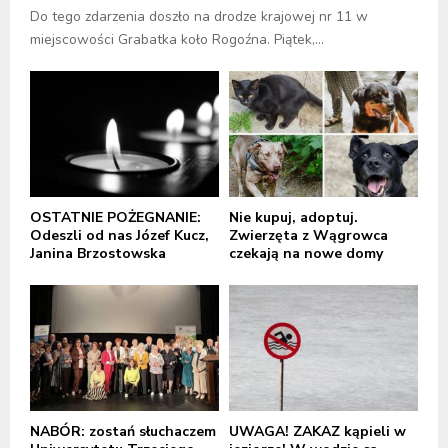
Do tego zdarzenia doszło na drodze krajowej nr 11 w
miejscowości Grabatka koło Rogoźna. Piątek,...
OSTATNIE POŻEGNANIE:
Nie kupuj, adoptuj.
Odeszli od nas Józef Kucz,
Zwierzęta z Wągrowca
Janina Brzostowska
czekają na nowe domy
NABÓR: zostań słuchaczem
UWAGA! ZAKAZ kąpieli w