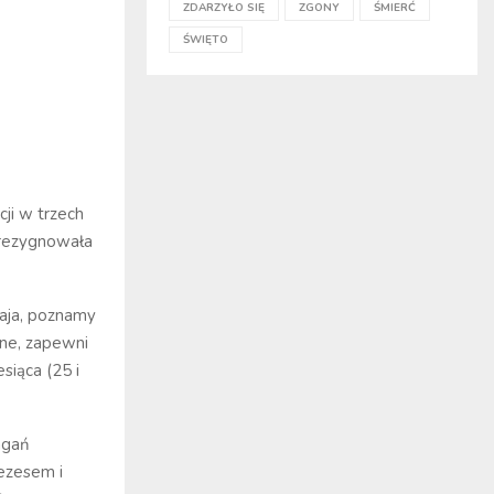
ZDARZYŁO SIĘ
ZGONY
ŚMIERĆ
ŚWIĘTO
cji w trzech
 zrezygnowała
maja, poznamy
jne, zapewni
siąca (25 i
agań
rezesem i