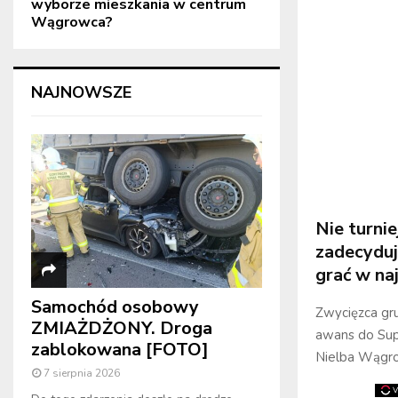
wyborze mieszkania w centrum
Wągrowca?
NAJNOWSZE
Nie turni
zadecyduj
grać w na
Samochód osobowy
Zwycięzca gru
ZMIAŻDŻONY. Droga
awans do Supe
zablokowana [FOTO]
Nielba Wągro
7 sierpnia 2026