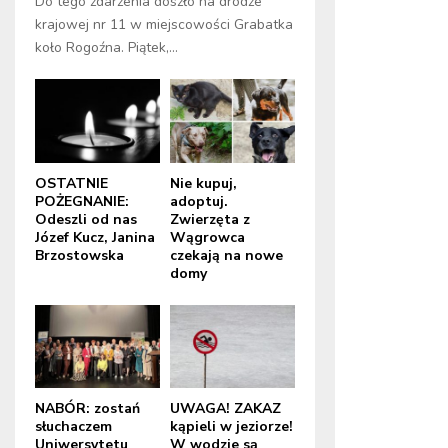
Do tego zdarzenia doszło na drodze
krajowej nr 11 w miejscowości Grabatka
koło Rogoźna. Piątek,...
OSTATNIE
Nie kupuj,
POŻEGNANIE:
adoptuj.
Odeszli od nas
Zwierzęta z
Józef Kucz, Janina
Wągrowca
Brzostowska
czekają na nowe
domy
NABÓR: zostań
UWAGA! ZAKAZ
słuchaczem
kąpieli w jeziorze!
Uniwersytetu
W wodzie są