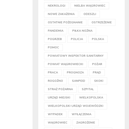
NEKROLOGI
NIELBA WĄGROWIEC
NOWE ZAKAŻENIA
ODESZLI
OSTATNIE POŻEGNANIE
OSTRZEŻENIE
PANDEMIA
PIŁKA NOŻNA
POGRZEB
POLICJA
POLSKA
POMOC
POWIATOWY INSPEKTOR SANITARNY
POWIAT WĄGROWIECKI
POŻAR
PRACA
PROGNOZA
PRĄD
ROGOŹNO
SANPEID
SKOKI
STRAŻ POŻARNA
SZPITAL
URZĄD MIEJSKI
WIELKOPOLSKA
WIELKOPOLSKI URZĄD WOJEWÓDZKI
WYPADEK
WYŁĄCZENIA
WĄGROWIEC
ZAGROŻENIE