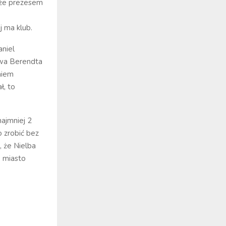
kże prezesem
j ma klub.
aniel
awa Berendta
niem
ł, to
ajmniej 2
o zrobić bez
, że Nielba
w miasto