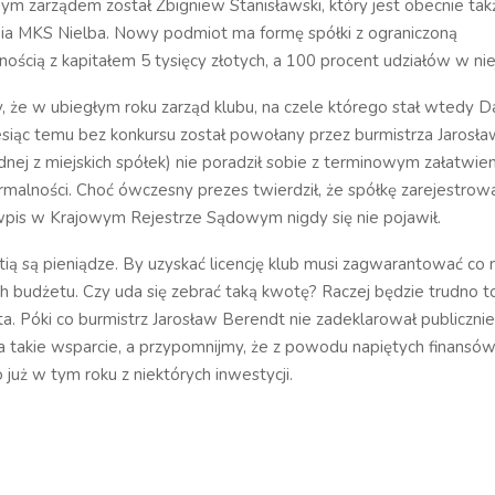
m zarządem został Zbigniew Stanisławski, który jest obecnie ta
ia MKS Nielba. Nowy podmiot ma formę spółki z ograniczoną
ością z kapitałem 5 tysięcy złotych, a 100 procent udziałów w nie
 że w ubiegłym roku zarząd klubu, na czele którego stał wtedy D
esiąc temu bez konkursu został powołany przez burmistrza Jarosł
dnej z miejskich spółek) nie poradził sobie z terminowym załatwie
rmalności. Choć ówczesny prezes twierdził, że spółkę zarejestrowa
pis w Krajowym Rejestrze Sądowym nigdy się nie pojawił.
ą są pieniądze. By uzyskać licencję klub musi zagwarantować co n
ch budżetu. Czy uda się zebrać taką kwotę? Raczej będzie trudno t
. Póki co burmistrz Jarosław Berendt nie zadeklarował publicznie
a takie wsparcie, a przypomnijmy, że z powodu napiętych finansó
już w tym roku z niektórych inwestycji.