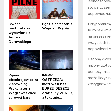
jednoosobowy
stowarzyszen
odpowiedzialn
Dwóch
Będzie połączenie
Przypomnijmy,
nastolatków
Wapna z Kcynią
Kurpiński (mi
wyłowiono z
na prezesa je
Jeziora
Durowskiego
wszystkich fo
odpowiedni w
Osobną kwesti
miliony złoty
pomocy miasta
Pijany
IMGW
może liczyć n
obcokrajowiec za
OSTRZEGA:
zrezygnowało 
kierownicą.
możliwe u nas
Prokurator z
BURZE, DESZCZ
Wągrowca chce
oraz silny WIATR,
surowej kary
a lokalnie...