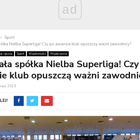
ad
Sport
ółka Nielba Superliga! Czy po awansie klub opuszczą ważni zawodnicy?
ka ręczna
Sport
Wiadomości
Wydarzenia
ła spółka Nielba Superliga! Czy
e klub opuszczą ważni zawodni
maja 2019
EJ!