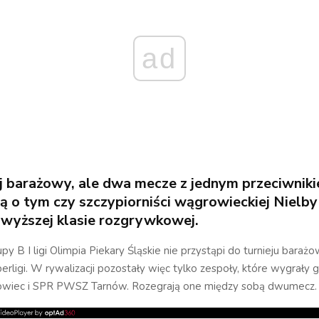
ad
ej barażowy, ale dwa mecze z jednym przeciwnik
ą o tym czy szczypiorniści wągrowieckiej Nielb
jwyższej klasie rozgrywkowej.
py B I ligi Olimpia Piekary Śląskie nie przystąpi do turnieju baraż
rligi. W rywalizacji pozostały więc tylko zespoły, które wygrały g
wiec i SPR PWSZ Tarnów. Rozegrają one między sobą dwumecz.