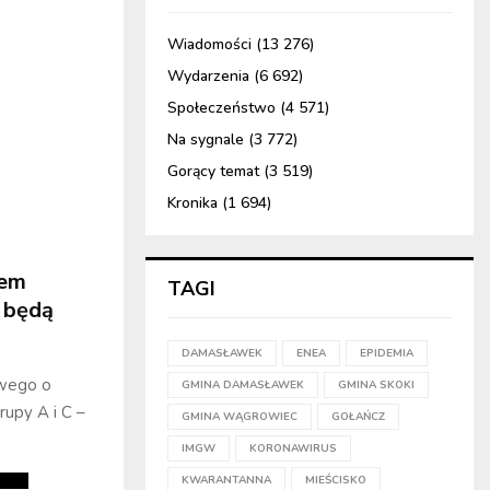
Wiadomości
(13 276)
Wydarzenia
(6 692)
Społeczeństwo
(4 571)
Na sygnale
(3 772)
Gorący temat
(3 519)
Kronika
(1 694)
iem
TAGI
y będą
DAMASŁAWEK
ENEA
EPIDEMIA
owego o
GMINA DAMASŁAWEK
GMINA SKOKI
rupy A i C –
GMINA WĄGROWIEC
GOŁAŃCZ
IMGW
KORONAWIRUS
KWARANTANNA
MIEŚCISKO