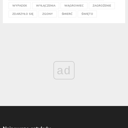
WYPADEK
WYŁĄCZENIA
WĄGROWIEC
ZAGROŻENIE
ZDARZYŁO SIĘ
ZGONY
ŚMIERĆ
ŚWIĘTO
ad