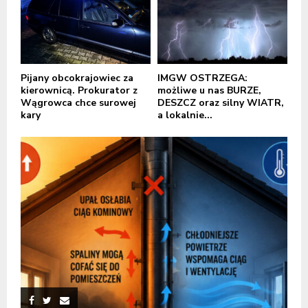
Pijany obcokrajowiec za
IMGW OSTRZEGA:
kierownicą. Prokurator z
możliwe u nas BURZE,
Wągrowca chce surowej
DESZCZ oraz silny WIATR,
kary
a lokalnie...