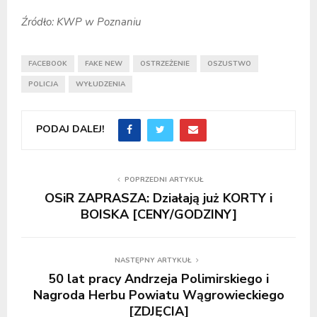
Źródło: KWP w Poznaniu
FACEBOOK
FAKE NEW
OSTRZEŻENIE
OSZUSTWO
POLICJA
WYŁUDZENIA
PODAJ DALEJ!
POPRZEDNI ARTYKUŁ
OSiR ZAPRASZA: Działają już KORTY i
BOISKA [CENY/GODZINY]
NASTĘPNY ARTYKUŁ
50 lat pracy Andrzeja Polimirskiego i
Nagroda Herbu Powiatu Wągrowieckiego
[ZDJĘCIA]