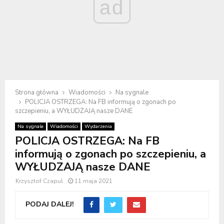
ad
Strona główna
Wiadomości
Na sygnale
POLICJA OSTRZEGA: Na FB informują o zgonach po
szczepieniu, a WYŁUDZAJĄ nasze DANE
Na sygnale
Wiadomości
Wydarzenia
POLICJA OSTRZEGA: Na FB
informują o zgonach po szczepieniu, a
WYŁUDZAJĄ nasze DANE
Krzysztof Czapul
11 maja 2021
PODAJ DALEJ!