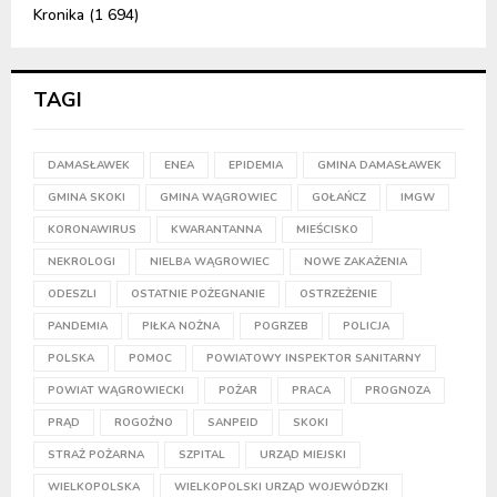
Kronika
(1 694)
TAGI
DAMASŁAWEK
ENEA
EPIDEMIA
GMINA DAMASŁAWEK
GMINA SKOKI
GMINA WĄGROWIEC
GOŁAŃCZ
IMGW
KORONAWIRUS
KWARANTANNA
MIEŚCISKO
NEKROLOGI
NIELBA WĄGROWIEC
NOWE ZAKAŻENIA
ODESZLI
OSTATNIE POŻEGNANIE
OSTRZEŻENIE
PANDEMIA
PIŁKA NOŻNA
POGRZEB
POLICJA
POLSKA
POMOC
POWIATOWY INSPEKTOR SANITARNY
POWIAT WĄGROWIECKI
POŻAR
PRACA
PROGNOZA
PRĄD
ROGOŹNO
SANPEID
SKOKI
STRAŻ POŻARNA
SZPITAL
URZĄD MIEJSKI
WIELKOPOLSKA
WIELKOPOLSKI URZĄD WOJEWÓDZKI