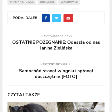
PIJANY KIEROWCA
UDERZENIE
WĄGROWIEC
PODAJ DALEJ!
POPRZEDNI ARTYKUŁ
OSTATNIE POŻEGNANIE: Odeszła od nas
Janina Zielińska
NASTĘPNY ARTYKUŁ
Samochód stanął w ogniu i spłonął
doszczętnie [FOTO]
CZYTAJ TAKŻE