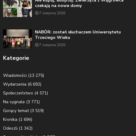
Nie kupuj, adoptuj. Zwierzęta z Wągrowca
czekają na nowe domy
7 sierpnia 2026
NABÓR: zostań słuchaczem Uniwersytetu
Trzeciego Wieku
7 sierpnia 2026
Kategorie
Wiadomości
(13 275)
Wydarzenia
(6 692)
Społeczeństwo
(4 571)
Na sygnale
(3 771)
Gorący temat
(3 519)
Kronika
(1 694)
Odeszli
(1 342)