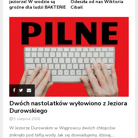
jeziorze! W wodzie są
Odeszła od nas Wiktoria
groźne dla ludzi BAKTERIE
Cibail
Dwóch nastolatków wyłowiono z Jeziora
Durowskiego
5 sierpnia 2026
W Jeziorze Durowskim w Wągrowcu dwóch chłopców
zniknęło pod taflą wody. Jak się dowiadujemy, dzisiaj,...