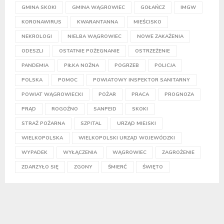
GMINA SKOKI
GMINA WĄGROWIEC
GOŁAŃCZ
IMGW
KORONAWIRUS
KWARANTANNA
MIEŚCISKO
NEKROLOGI
NIELBA WĄGROWIEC
NOWE ZAKAŻENIA
ODESZLI
OSTATNIE POŻEGNANIE
OSTRZEŻENIE
PANDEMIA
PIŁKA NOŻNA
POGRZEB
POLICJA
POLSKA
POMOC
POWIATOWY INSPEKTOR SANITARNY
POWIAT WĄGROWIECKI
POŻAR
PRACA
PROGNOZA
PRĄD
ROGOŹNO
SANPEID
SKOKI
STRAŻ POŻARNA
SZPITAL
URZĄD MIEJSKI
WIELKOPOLSKA
WIELKOPOLSKI URZĄD WOJEWÓDZKI
WYPADEK
WYŁĄCZENIA
WĄGROWIEC
ZAGROŻENIE
ZDARZYŁO SIĘ
ZGONY
ŚMIERĆ
ŚWIĘTO