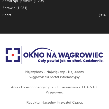
Samorząd i polityka
(1 208)
Zdrowie
(1 031)
Sport
(934)
Najszybszy - Największy - Najlepszy
wągrowiecki portal informacyjny
Adres korespondencyjny: ul. ul. Taszarowska 11, 62-100
Wągrowiec
Redaktor Naczelny: Krzysztof Czapul