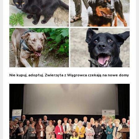
Nie kupuj, adoptuj. Zwierzęta z Wągrowca czekają na nowe domy