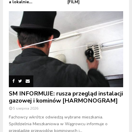
a lokalnie...
[FILM]
SM INFORMUJE: rusza przegląd instalacji
gazowej i kominów [HARMONOGRAM]
5 sierpnia 2026
Fachowcy wkrótce odwiedzą wybrane mieszkania.
Spółdzielnia Mieszkaniowa w Wągrowcu informuje o
przeglądzie przewodów kominowych i...