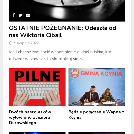
OSTATNIE POŻEGNANIE: Odeszła od
nas Wiktoria Cibail
7 sierpnia 2026
Jeśli chcesz zamieścić wspomnienie o kimś bliskim, kto
odszedł na zawsze, to skontaktuj się z...
Dwóch nastolatków
Będzie połączenie Wapna z
wyłowiono z Jeziora
Kcynią
Durowskiego