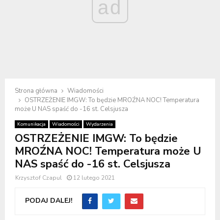
ad
Strona główna
Wiadomości
OSTRZEŻENIE IMGW: To będzie MROŹNA NOC! Temperatura
może U NAS spaść do -16 st. Celsjusza
Komunikacja
Wiadomości
Wydarzenia
OSTRZEŻENIE IMGW: To będzie
MROŹNA NOC! Temperatura może U
NAS spaść do -16 st. Celsjusza
Krzysztof Czapul
12 lutego 2021
PODAJ DALEJ!