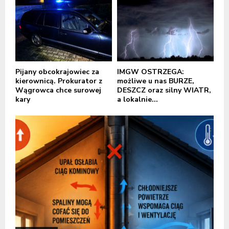
Pijany obcokrajowiec za
IMGW OSTRZEGA:
kierownicą. Prokurator z
możliwe u nas BURZE,
Wągrowca chce surowej
DESZCZ oraz silny WIATR,
kary
a lokalnie...