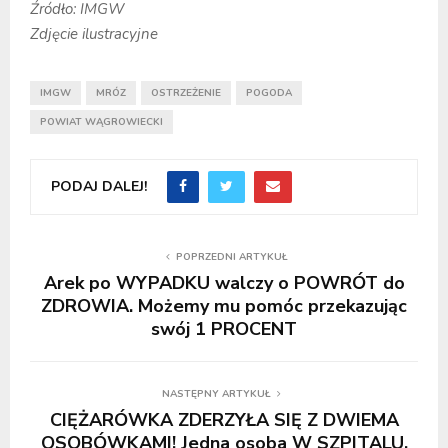
Źródło: IMGW
Zdjęcie ilustracyjne
IMGW
MRÓZ
OSTRZEŻENIE
POGODA
POWIAT WĄGROWIECKI
PODAJ DALEJ!
POPRZEDNI ARTYKUŁ
Arek po WYPADKU walczy o POWRÓT do
ZDROWIA. Możemy mu pomóc przekazując
swój 1 PROCENT
NASTĘPNY ARTYKUŁ
CIĘŻARÓWKA ZDERZYŁA SIĘ Z DWIEMA
OSOBÓWKAMI! Jedna osoba W SZPITALU.