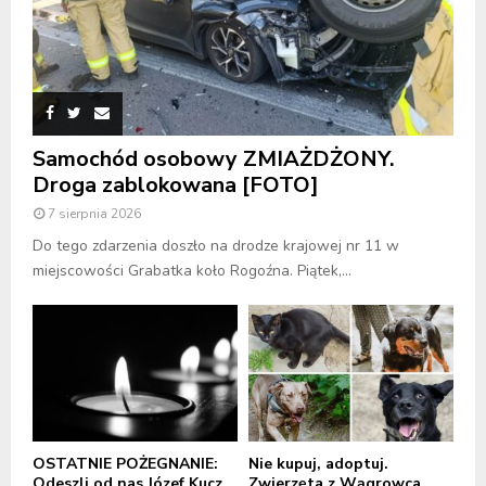
Samochód osobowy ZMIAŻDŻONY.
Droga zablokowana [FOTO]
7 sierpnia 2026
Do tego zdarzenia doszło na drodze krajowej nr 11 w
miejscowości Grabatka koło Rogoźna. Piątek,...
OSTATNIE POŻEGNANIE:
Nie kupuj, adoptuj.
Odeszli od nas Józef Kucz,
Zwierzęta z Wągrowca