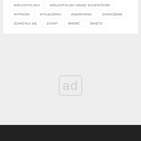
WIELKOPOLSKA
WIELKOPOLSKI URZĄD WOJEWÓDZKI
WYPADEK
WYŁĄCZENIA
WĄGROWIEC
ZAGROŻENIE
ZDARZYŁO SIĘ
ZGONY
ŚMIERĆ
ŚWIĘTO
ad