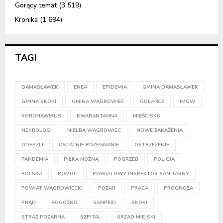
Gorący temat
(3 519)
Kronika
(1 694)
TAGI
DAMASŁAWEK
ENEA
EPIDEMIA
GMINA DAMASŁAWEK
GMINA SKOKI
GMINA WĄGROWIEC
GOŁAŃCZ
IMGW
KORONAWIRUS
KWARANTANNA
MIEŚCISKO
NEKROLOGI
NIELBA WĄGROWIEC
NOWE ZAKAŻENIA
ODESZLI
OSTATNIE POŻEGNANIE
OSTRZEŻENIE
PANDEMIA
PIŁKA NOŻNA
POGRZEB
POLICJA
POLSKA
POMOC
POWIATOWY INSPEKTOR SANITARNY
POWIAT WĄGROWIECKI
POŻAR
PRACA
PROGNOZA
PRĄD
ROGOŹNO
SANPEID
SKOKI
STRAŻ POŻARNA
SZPITAL
URZĄD MIEJSKI