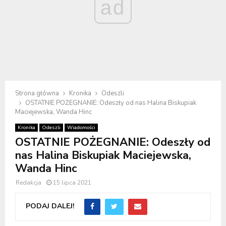
ad
Strona główna
Kronika
Odeszli
OSTATNIE POŻEGNANIE: Odeszły od nas Halina Biskupiak
Maciejewska, Wanda Hinc
Kronika
Odeszli
Wiadomości
OSTATNIE POŻEGNANIE: Odeszły od
nas Halina Biskupiak Maciejewska,
Wanda Hinc
Redakcja
15 lipca 2021
PODAJ DALEJ!