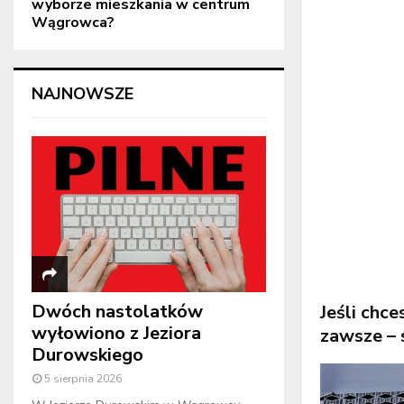
wyborze mieszkania w centrum
Wągrowca?
NAJNOWSZE
Dwóch nastolatków
Jeśli chc
wyłowiono z Jeziora
zawsze – 
Durowskiego
5 sierpnia 2026