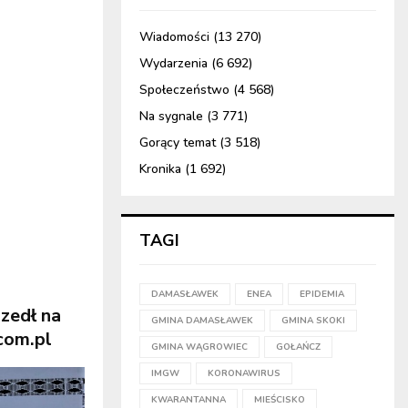
Wiadomości
(13 270)
Wydarzenia
(6 692)
Społeczeństwo
(4 568)
Na sygnale
(3 771)
Gorący temat
(3 518)
Kronika
(1 692)
TAGI
DAMASŁAWEK
ENEA
EPIDEMIA
szedł na
GMINA DAMASŁAWEK
GMINA SKOKI
com.pl
GMINA WĄGROWIEC
GOŁAŃCZ
IMGW
KORONAWIRUS
KWARANTANNA
MIEŚCISKO