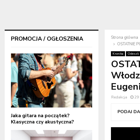
Strona główna
PROMOCJA / OGŁOSZENIA
OSTATNIE PO
Kronika
Odeszli
OSTAT
Włodzi
Eugeni
Redakcja
29
PODAJ DAL
Jaka gitara na początek?
Klasyczna czy akustyczna?