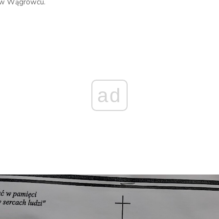
w Wągrowcu.
ad