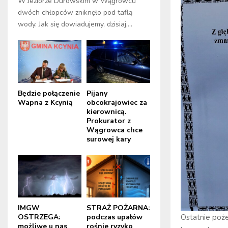
W Jeziorze Durowskim w Wągrowcu
dwóch chłopców zniknęło pod taflą
wody. Jak się dowiadujemy, dzisiaj,...
Będzie połączenie
Pijany
Wapna z Kcynią
obcokrajowiec za
kierownicą.
Prokurator z
Wągrowca chce
surowej kary
IMGW
STRAŻ POŻARNA:
OSTRZEGA:
podczas upałów
Ostatnie poż
możliwe u nas
rośnie ryzyko