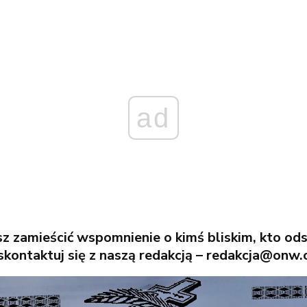
ad
esz zamieścić wspomnienie o kimś bliskim, kto od
skontaktuj się z naszą redakcją – redakcja@onw.