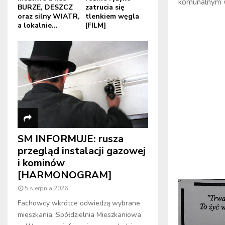
komunalnym 
BURZE, DESZCZ
zatrucia się
oraz silny WIATR,
tlenkiem węgla
a lokalnie...
[FILM]
SM INFORMUJE: rusza
przegląd instalacji gazowej
i kominów
[HARMONOGRAM]
5 sierpnia 2026
Fachowcy wkrótce odwiedzą wybrane
mieszkania. Spółdzielnia Mieszkaniowa