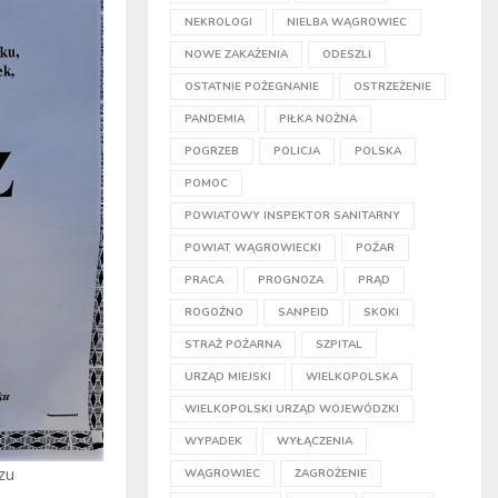
NEKROLOGI
NIELBA WĄGROWIEC
NOWE ZAKAŻENIA
ODESZLI
OSTATNIE POŻEGNANIE
OSTRZEŻENIE
PANDEMIA
PIŁKA NOŻNA
POGRZEB
POLICJA
POLSKA
POMOC
POWIATOWY INSPEKTOR SANITARNY
POWIAT WĄGROWIECKI
POŻAR
PRACA
PROGNOZA
PRĄD
ROGOŹNO
SANPEID
SKOKI
STRAŻ POŻARNA
SZPITAL
URZĄD MIEJSKI
WIELKOPOLSKA
WIELKOPOLSKI URZĄD WOJEWÓDZKI
WYPADEK
WYŁĄCZENIA
zu
WĄGROWIEC
ZAGROŻENIE