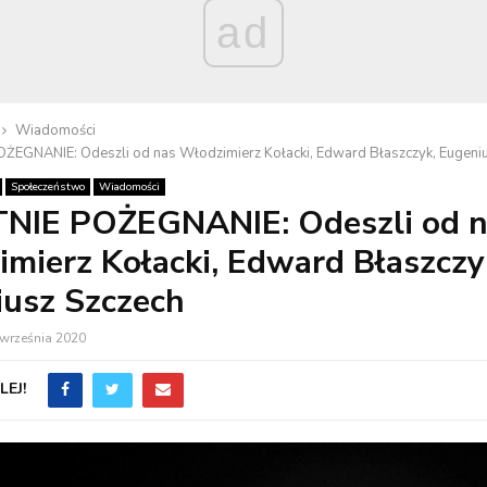
ad
Wiadomości
ŻEGNANIE: Odeszli od nas Włodzimierz Kołacki, Edward Błaszczyk, Eugeni
Społeczeństwo
Wiadomości
NIE POŻEGNANIE: Odeszli od n
mierz Kołacki, Edward Błaszczy
usz Szczech
 września 2020
EJ!