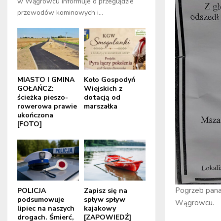
w Wągrowcu informuje o przeglądzie
przewodów kominowych i...
MIASTO I GMINA
Koło Gospodyń
GOŁAŃCZ:
Wiejskich z
ścieżka pieszo-
dotacją od
rowerowa prawie
marszałka
ukończona
[FOTO]
Pogrzeb pana
POLICJA
Zapisz się na
podsumowuje
spływ spływ
Wągrowcu.
lipiec na naszych
kajakowy
drogach. Śmierć,
[ZAPOWIEDŹ]