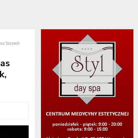
usz Szczech
as
k,