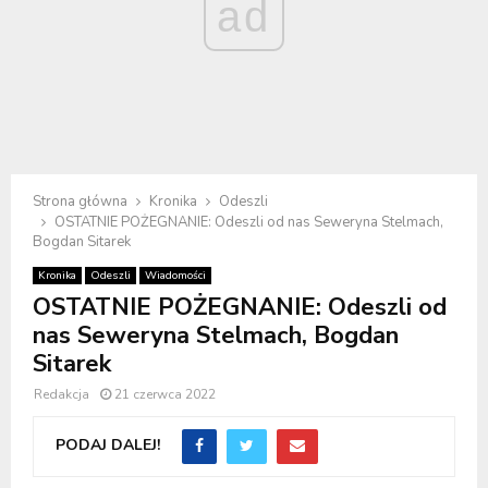
ad
Strona główna
Kronika
Odeszli
OSTATNIE POŻEGNANIE: Odeszli od nas Seweryna Stelmach,
Bogdan Sitarek
Kronika
Odeszli
Wiadomości
OSTATNIE POŻEGNANIE: Odeszli od
nas Seweryna Stelmach, Bogdan
Sitarek
Redakcja
21 czerwca 2022
PODAJ DALEJ!