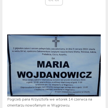
Pogrzeb pana Krzysztofa we wtorek 14 czerwca na
cmentarzu nowofarnym w Wągrowcu.