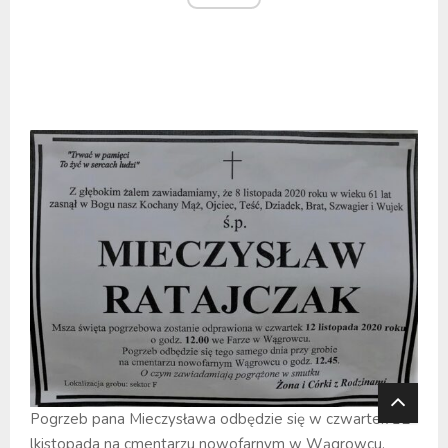
Pogrzeb pana Mieczysława odbędzie się w czwartek 12
lkistopada na cmentarzu nowofarnym w Wągrowcu.