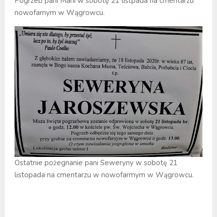
Pogrzeb pani Marii w sobotę 21 listpada na cmentarzu
nowofarnym w Wągrowcu.
Ostatnie pożegnanie pani Seweryny w sobotę 21
listopada na cmentarzu w nowofarmym w Wągrowcu.