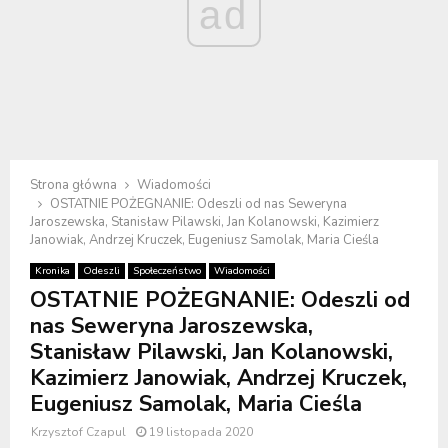
ad
Strona główna
Wiadomości
OSTATNIE POŻEGNANIE: Odeszli od nas Seweryna
Jaroszewska, Stanisław Pilawski, Jan Kolanowski, Kazimierz
Janowiak, Andrzej Kruczek, Eugeniusz Samolak, Maria Cieśla
Kronika
Odeszli
Społeczeństwo
Wiadomości
OSTATNIE POŻEGNANIE: Odeszli od
nas Seweryna Jaroszewska,
Stanisław Pilawski, Jan Kolanowski,
Kazimierz Janowiak, Andrzej Kruczek,
Eugeniusz Samolak, Maria Cieśla
Krzysztof Czapul
19 listopada 2020