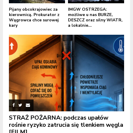
Pijany obcokrajowiec za
IMGW OSTRZEGA:
kierownicą. Prokurator z
możliwe u nas BURZE,
Wągrowca chce surowej
DESZCZ oraz silny WIATR,
kary
a lokalnie...
STRAŻ POŻARNA: podczas upałów
rośnie ryzyko zatrucia się tlenkiem węgla
[FILM]