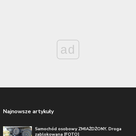
ad
Najnowsze artykuły
Samochód osobowy ZMIAŻDŻONY. Droga
zablokowana [FOTO]