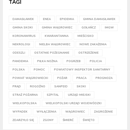
TAGI
DAMASŁAWEK
ENEA
EPIDEMIA
GMINA DAMASŁAWEK
GMINA SKOKI
GMINA WĄGROWIEC
GOŁAŃCZ
IMGW
KORONAWIRUS
KWARANTANNA
MIEŚCISKO
NEKROLOGI
NIELBA WĄGROWIEC
NOWE ZAKAŻENIA
ODESZLI
OSTATNIE POŻEGNANIE
OSTRZEŻENIE
PANDEMIA
PIŁKA NOŻNA
POGRZEB
POLICJA
POLSKA
POMOC
POWIATOWY INSPEKTOR SANITARNY
POWIAT WĄGROWIECKI
POŻAR
PRACA
PROGNOZA
PRĄD
ROGOŹNO
SANPEID
SKOKI
STRAŻ POŻARNA
SZPITAL
URZĄD MIEJSKI
WIELKOPOLSKA
WIELKOPOLSKI URZĄD WOJEWÓDZKI
WYPADEK
WYŁĄCZENIA
WĄGROWIEC
ZAGROŻENIE
ZDARZYŁO SIĘ
ZGONY
ŚMIERĆ
ŚWIĘTO