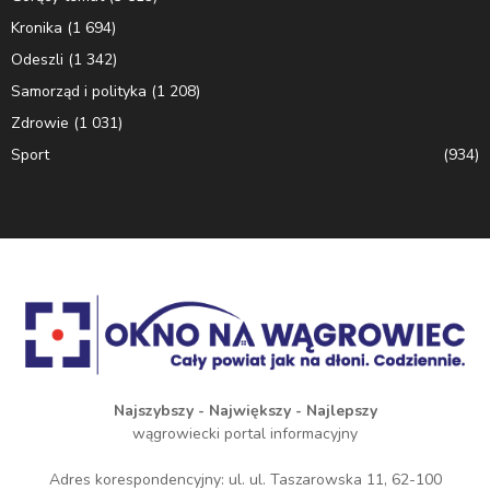
Kronika
(1 694)
Odeszli
(1 342)
Samorząd i polityka
(1 208)
Zdrowie
(1 031)
Sport
(934)
Najszybszy - Największy - Najlepszy
wągrowiecki portal informacyjny
Adres korespondencyjny: ul. ul. Taszarowska 11, 62-100