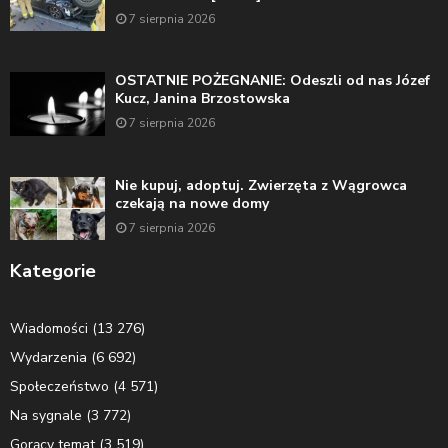
7 sierpnia 2026
OSTATNIE POŻEGNANIE: Odeszli od nas Józef
Kucz, Janina Brzostowska
7 sierpnia 2026
Nie kupuj, adoptuj. Zwierzęta z Wągrowca
czekają na nowe domy
7 sierpnia 2026
Kategorie
Wiadomości
(13 276)
Wydarzenia
(6 692)
Społeczeństwo
(4 571)
Na sygnale
(3 772)
Gorący temat
(3 519)