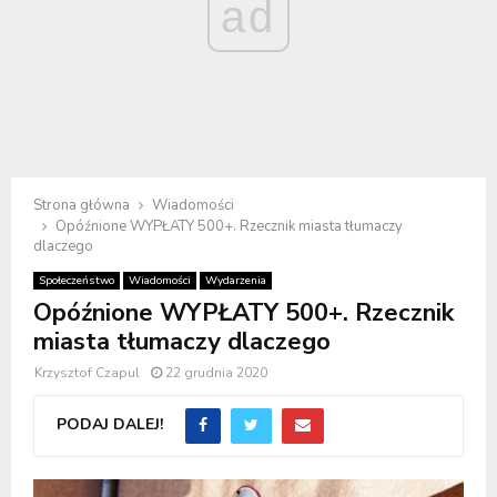
ad
Strona główna
Wiadomości
Opóźnione WYPŁATY 500+. Rzecznik miasta tłumaczy
dlaczego
Społeczeństwo
Wiadomości
Wydarzenia
Opóźnione WYPŁATY 500+. Rzecznik
miasta tłumaczy dlaczego
Krzysztof Czapul
22 grudnia 2020
PODAJ DALEJ!