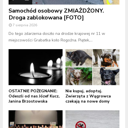
Samochód osobowy ZMIAŻDŻONY.
Droga zablokowana [FOTO]
7 sierpnia 2026
Do tego zdarzenia doszło na drodze krajowej nr 11 w
miejscowości Grabatka koło Rogoźna. Piątek,...
OSTATNIE POŻEGNANIE:
Nie kupuj, adoptuj.
Odeszli od nas Józef Kucz,
Zwierzęta z Wągrowca
Janina Brzostowska
czekają na nowe domy