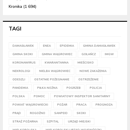
Kronika
(1 694)
TAGI
DAMASŁAWEK
ENEA
EPIDEMIA
GMINA DAMASŁAWEK
GMINA SKOKI
GMINA WĄGROWIEC
GOŁAŃCZ
IMGW
KORONAWIRUS
KWARANTANNA
MIEŚCISKO
NEKROLOGI
NIELBA WĄGROWIEC
NOWE ZAKAŻENIA
ODESZLI
OSTATNIE POŻEGNANIE
OSTRZEŻENIE
PANDEMIA
PIŁKA NOŻNA
POGRZEB
POLICJA
POLSKA
POMOC
POWIATOWY INSPEKTOR SANITARNY
POWIAT WĄGROWIECKI
POŻAR
PRACA
PROGNOZA
PRĄD
ROGOŹNO
SANPEID
SKOKI
STRAŻ POŻARNA
SZPITAL
URZĄD MIEJSKI
WIELKOPOLSKA
WIELKOPOLSKI URZĄD WOJEWÓDZKI