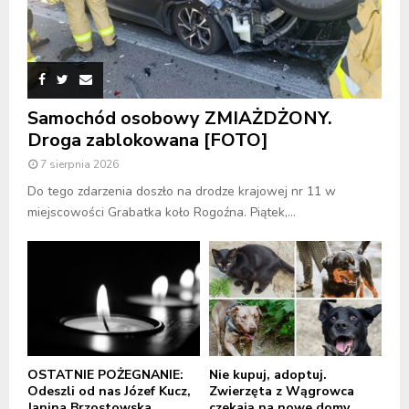
Samochód osobowy ZMIAŻDŻONY.
Droga zablokowana [FOTO]
7 sierpnia 2026
Do tego zdarzenia doszło na drodze krajowej nr 11 w
miejscowości Grabatka koło Rogoźna. Piątek,...
OSTATNIE POŻEGNANIE:
Nie kupuj, adoptuj.
Odeszli od nas Józef Kucz,
Zwierzęta z Wągrowca
Janina Brzostowska
czekają na nowe domy