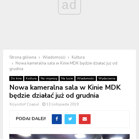
ad
Strona główna
Wiadomości
Kultura
Nowa kameralna sala w Kinie MDK będzie działać już od
grudnia
Do kina
Kultura
Na imprezę
Na luzie
Wiadomości
Wydarzenia
Nowa kameralna sala w Kinie MDK
będzie działać już od grudnia
Krzysztof Czapul
13 listopada 2019
PODAJ DALEJ!