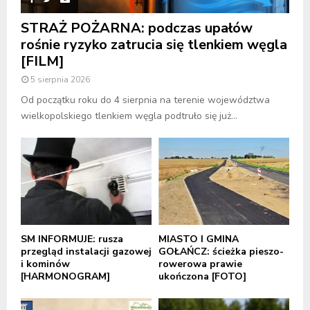
STRAŻ POŻARNA: podczas upałów
rośnie ryzyko zatrucia się tlenkiem węgla
[FILM]
5 sierpnia 2026
Od początku roku do 4 sierpnia na terenie województwa
wielkopolskiego tlenkiem węgla podtruło się już...
SM INFORMUJE: rusza
MIASTO I GMINA
przegląd instalacji gazowej
GOŁAŃCZ: ścieżka pieszo-
i kominów
rowerowa prawie
[HARMONOGRAM]
ukończona [FOTO]