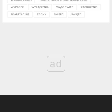
WYPADEK
WYŁĄCZENIA
WĄGROWIEC
ZAGROŻENIE
ZDARZYŁO SIĘ
ZGONY
ŚMIERĆ
ŚWIĘTO
ad