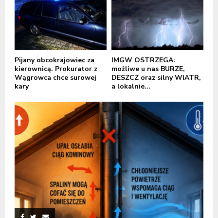
Pijany obcokrajowiec za
IMGW OSTRZEGA:
kierownicą. Prokurator z
możliwe u nas BURZE,
Wągrowca chce surowej
DESZCZ oraz silny WIATR,
kary
a lokalnie...