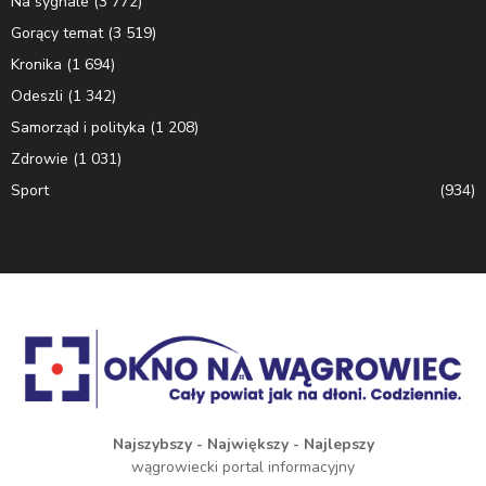
Na sygnale
(3 772)
Gorący temat
(3 519)
Kronika
(1 694)
Odeszli
(1 342)
Samorząd i polityka
(1 208)
Zdrowie
(1 031)
Sport
(934)
Najszybszy - Największy - Najlepszy
wągrowiecki portal informacyjny