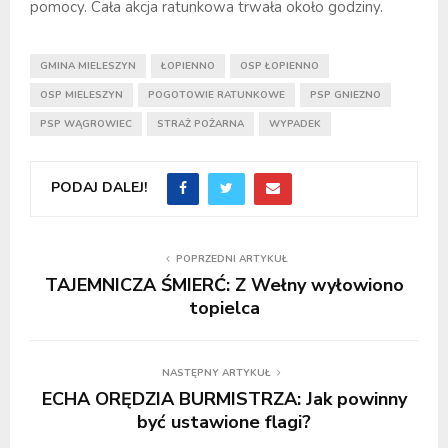
pomocy. Cała akcja ratunkowa trwała około godziny.
GMINA MIELESZYN
ŁOPIENNO
OSP ŁOPIENNO
OSP MIELESZYN
POGOTOWIE RATUNKOWE
PSP GNIEZNO
PSP WĄGROWIEC
STRAŻ POŻARNA
WYPADEK
PODAJ DALEJ!
POPRZEDNI ARTYKUŁ
TAJEMNICZA ŚMIERĆ: Z Wełny wyłowiono
topielca
NASTĘPNY ARTYKUŁ
ECHA ORĘDZIA BURMISTRZA: Jak powinny
być ustawione flagi?