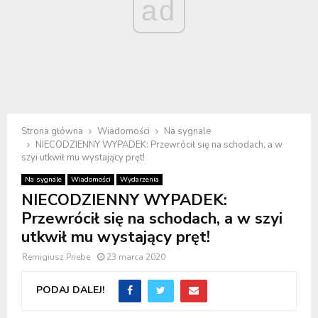
ad
Strona główna
Wiadomości
Na sygnale
NIECODZIENNY WYPADEK: Przewrócił się na schodach, a w
szyi utkwił mu wystający pręt!
Na sygnale
Wiadomości
Wydarzenia
NIECODZIENNY WYPADEK:
Przewrócił się na schodach, a w szyi
utkwił mu wystający pręt!
Remigiusz Priebe
23 marca 2020
PODAJ DALEJ!