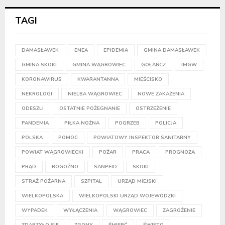
TAGI
DAMASŁAWEK
ENEA
EPIDEMIA
GMINA DAMASŁAWEK
GMINA SKOKI
GMINA WĄGROWIEC
GOŁAŃCZ
IMGW
KORONAWIRUS
KWARANTANNA
MIEŚCISKO
NEKROLOGI
NIELBA WĄGROWIEC
NOWE ZAKAŻENIA
ODESZLI
OSTATNIE POŻEGNANIE
OSTRZEŻENIE
PANDEMIA
PIŁKA NOŻNA
POGRZEB
POLICJA
POLSKA
POMOC
POWIATOWY INSPEKTOR SANITARNY
POWIAT WĄGROWIECKI
POŻAR
PRACA
PROGNOZA
PRĄD
ROGOŹNO
SANPEID
SKOKI
STRAŻ POŻARNA
SZPITAL
URZĄD MIEJSKI
WIELKOPOLSKA
WIELKOPOLSKI URZĄD WOJEWÓDZKI
WYPADEK
WYŁĄCZENIA
WĄGROWIEC
ZAGROŻENIE