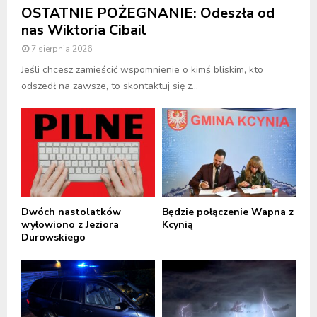
OSTATNIE POŻEGNANIE: Odeszła od
nas Wiktoria Cibail
7 sierpnia 2026
Jeśli chcesz zamieścić wspomnienie o kimś bliskim, kto
odszedł na zawsze, to skontaktuj się z...
Dwóch nastolatków
Będzie połączenie Wapna z
wyłowiono z Jeziora
Kcynią
Durowskiego