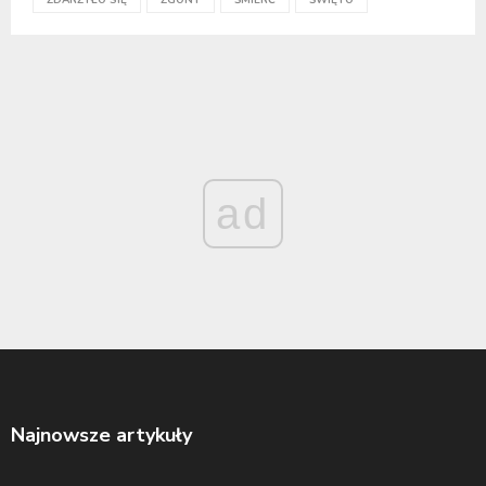
ZDARZYŁO SIĘ
ZGONY
ŚMIERĆ
ŚWIĘTO
ad
Najnowsze artykuły