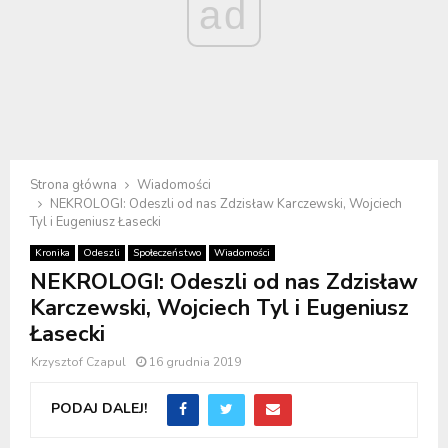
ad
Strona główna
Wiadomości
NEKROLOGI: Odeszli od nas Zdzisław Karczewski, Wojciech
Tyl i Eugeniusz Łasecki
Kronika
Odeszli
Społeczeństwo
Wiadomości
NEKROLOGI: Odeszli od nas Zdzisław
Karczewski, Wojciech Tyl i Eugeniusz
Łasecki
Krzysztof Czapul
16 grudnia 2019
PODAJ DALEJ!