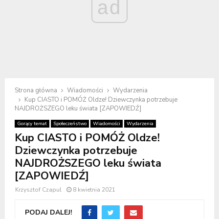
ad
Strona główna
Wiadomości
Wydarzenia
Kup CIASTO i POMÓŻ Oldze! Dziewczynka potrzebuje
NAJDROŻSZEGO leku świata [ZAPOWIEDŹ]
Gorący temat
Społeczeństwo
Wiadomości
Wydarzenia
Kup CIASTO i POMÓŻ Oldze!
Dziewczynka potrzebuje
NAJDROŻSZEGO leku świata
[ZAPOWIEDŹ]
Krzysztof Czapul
8 kwietnia 2021
PODAJ DALEJ!