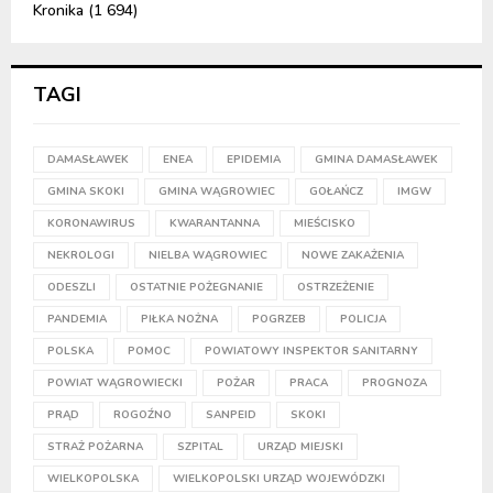
Kronika
(1 694)
TAGI
DAMASŁAWEK
ENEA
EPIDEMIA
GMINA DAMASŁAWEK
GMINA SKOKI
GMINA WĄGROWIEC
GOŁAŃCZ
IMGW
KORONAWIRUS
KWARANTANNA
MIEŚCISKO
NEKROLOGI
NIELBA WĄGROWIEC
NOWE ZAKAŻENIA
ODESZLI
OSTATNIE POŻEGNANIE
OSTRZEŻENIE
PANDEMIA
PIŁKA NOŻNA
POGRZEB
POLICJA
POLSKA
POMOC
POWIATOWY INSPEKTOR SANITARNY
POWIAT WĄGROWIECKI
POŻAR
PRACA
PROGNOZA
PRĄD
ROGOŹNO
SANPEID
SKOKI
STRAŻ POŻARNA
SZPITAL
URZĄD MIEJSKI
WIELKOPOLSKA
WIELKOPOLSKI URZĄD WOJEWÓDZKI