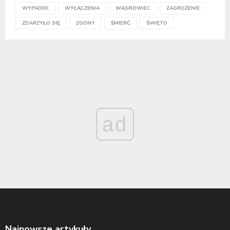
WYPADEK
WYŁĄCZENIA
WĄGROWIEC
ZAGROŻENIE
ZDARZYŁO SIĘ
ZGONY
ŚMIERĆ
ŚWIĘTO
ad
Najnowsze artykuły