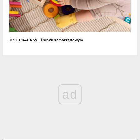
JEST PRACA W… żłobku samorządowym
ad