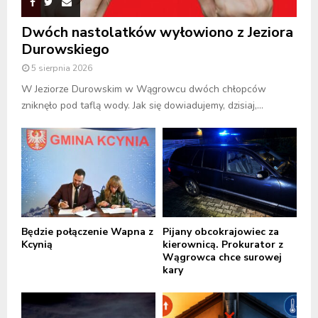
Dwóch nastolatków wyłowiono z Jeziora
Durowskiego
5 sierpnia 2026
W Jeziorze Durowskim w Wągrowcu dwóch chłopców
zniknęło pod taflą wody. Jak się dowiadujemy, dzisiaj,...
Będzie połączenie Wapna z
Pijany obcokrajowiec za
Kcynią
kierownicą. Prokurator z
Wągrowca chce surowej
kary