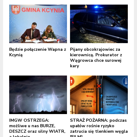
Będzie połączenie Wapna z
Pijany obcokrajowiec za
Kcynią
kierownicą. Prokurator z
Wągrowca chce surowej
kary
IMGW OSTRZEGA:
STRAŻ POŻARNA: podczas
możliwe u nas BURZE,
upałów rośnie ryzyko
DESZCZ oraz silny WIATR,
zatrucia się tlenkiem węgla
a lokalnie...
[FILM]