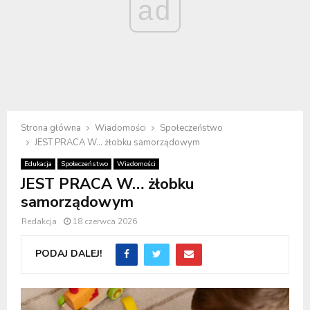
ad
Strona główna
Wiadomości
Społeczeństwo
JEST PRACA W… żłobku samorządowym
Edukacja
Społeczeństwo
Wiadomości
JEST PRACA W… żłobku
samorządowym
Redakcja
18 czerwca 2026
PODAJ DALEJ!