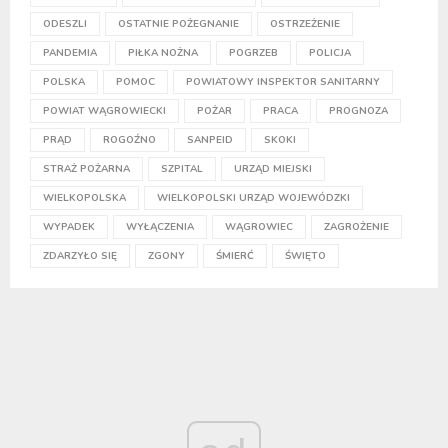
ODESZLI
OSTATNIE POŻEGNANIE
OSTRZEŻENIE
PANDEMIA
PIŁKA NOŻNA
POGRZEB
POLICJA
POLSKA
POMOC
POWIATOWY INSPEKTOR SANITARNY
POWIAT WĄGROWIECKI
POŻAR
PRACA
PROGNOZA
PRĄD
ROGOŹNO
SANPEID
SKOKI
STRAŻ POŻARNA
SZPITAL
URZĄD MIEJSKI
WIELKOPOLSKA
WIELKOPOLSKI URZĄD WOJEWÓDZKI
WYPADEK
WYŁĄCZENIA
WĄGROWIEC
ZAGROŻENIE
ZDARZYŁO SIĘ
ZGONY
ŚMIERĆ
ŚWIĘTO