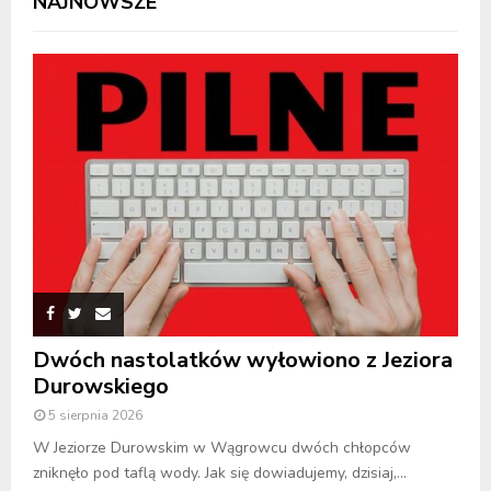
NAJNOWSZE
Dwóch nastolatków wyłowiono z Jeziora
Durowskiego
5 sierpnia 2026
W Jeziorze Durowskim w Wągrowcu dwóch chłopców
zniknęło pod taflą wody. Jak się dowiadujemy, dzisiaj,...