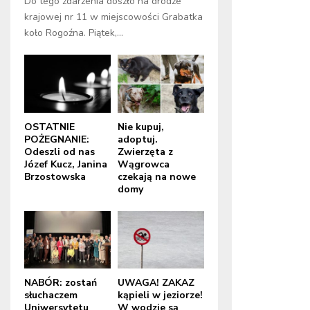
Do tego zdarzenia doszło na drodze
krajowej nr 11 w miejscowości Grabatka
koło Rogoźna. Piątek,...
OSTATNIE
Nie kupuj,
POŻEGNANIE:
adoptuj.
Odeszli od nas
Zwierzęta z
Józef Kucz, Janina
Wągrowca
Brzostowska
czekają na nowe
domy
NABÓR: zostań
UWAGA! ZAKAZ
słuchaczem
kąpieli w jeziorze!
Uniwersytetu
W wodzie są