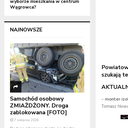
wyborze mieszkania w centrum
Wągrowca?
NAJNOWSZE
Powiatow
szukają t
AKTUALN
Samochód osobowy
–
monter izo
ZMIAŻDŻONY. Droga
Tomasz Now
zablokowana [FOTO]
7 sierpnia 2026