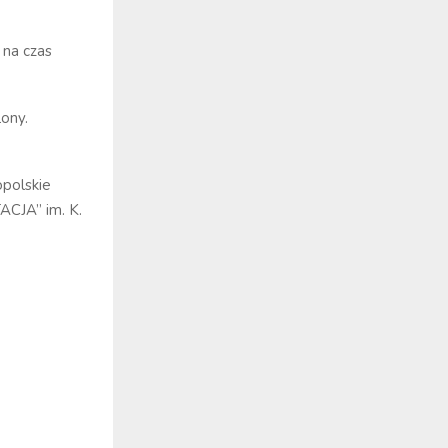
na czas
ony.
polskie
ACJA” im. K.