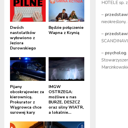
HOTELE sp. z
–
przedstawi
nieokreślony
Dwóch
Będzie połączenie
nastolatków
Wapna z Kcynią
–
przedstawi
wyłowiono z
SCANDINAVIA
Jeziora
Durowskiego
–
psycholog
Stowarzyszen
Marcinkowski
Pijany
IMGW
obcokrajowiec za
OSTRZEGA:
kierownicą.
możliwe u nas
Prokurator z
BURZE, DESZCZ
Wągrowca chce
oraz silny WIATR,
surowej kary
a lokalnie...