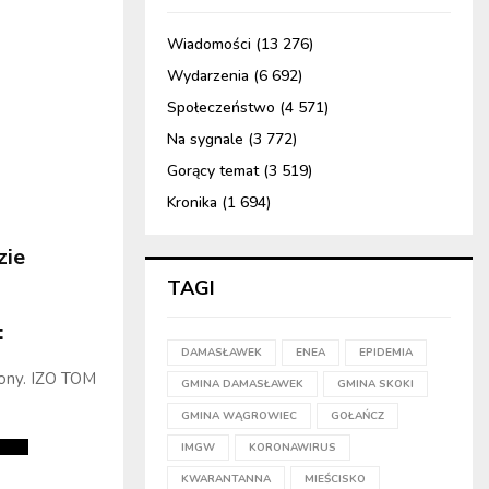
Wiadomości
(13 276)
Wydarzenia
(6 692)
Społeczeństwo
(4 571)
Na sygnale
(3 772)
Gorący temat
(3 519)
Kronika
(1 694)
zie
TAGI
:
DAMASŁAWEK
ENEA
EPIDEMIA
ony. IZO TOM
GMINA DAMASŁAWEK
GMINA SKOKI
GMINA WĄGROWIEC
GOŁAŃCZ
IMGW
KORONAWIRUS
KWARANTANNA
MIEŚCISKO