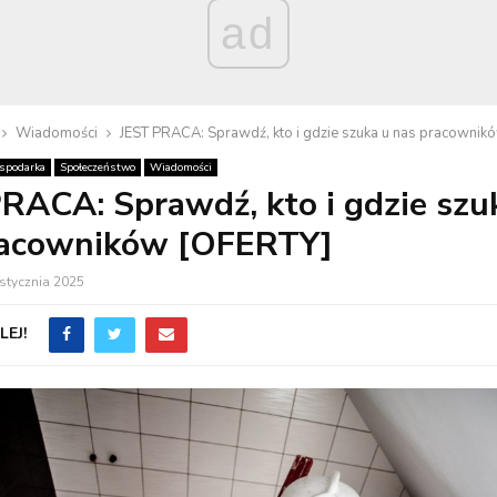
ad
Wiadomości
JEST PRACA: Sprawdź, kto i gdzie szuka u nas pracownik
spodarka
Społeczeństwo
Wiadomości
RACA: Sprawdź, kto i gdzie szu
racowników [OFERTY]
stycznia 2025
EJ!