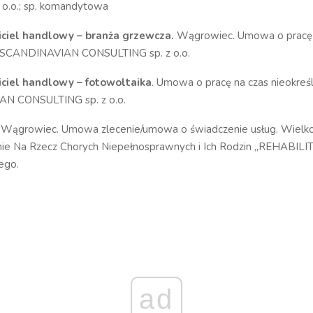
 o.o.; sp. komandytowa
ciel handlowy – branża grzewcza.
Wągrowiec. Umowa o pracę 
. SCANDINAVIAN CONSULTING sp. z o.o.
ciel handlowy – fotowoltaika
. Umowa o pracę na czas nieokreśl
N CONSULTING sp. z o.o.
. Wągrowiec. Umowa zlecenie/umowa o świadczenie usług. Wielko
ie Na Rzecz Chorych Niepełnosprawnych i Ich Rodzin „REHABILIT
ego.
ad