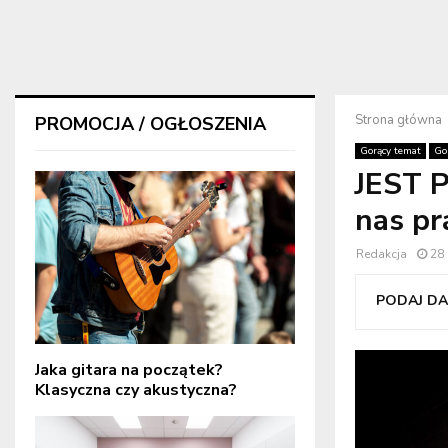
Strona główna
PROMOCJA / OGŁOSZENIA
Gorący temat
Go
JEST P
nas p
Redakcja
28 
PODAJ DAL
Jaka gitara na początek?
Klasyczna czy akustyczna?