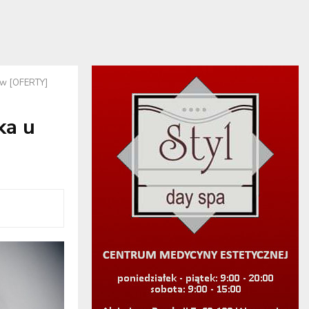
ów [OFERTY]
ka u