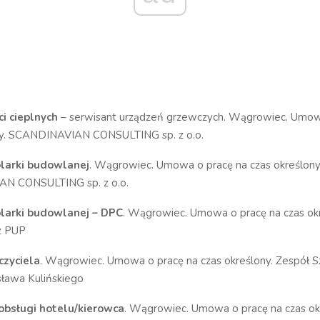
i cieplnych
– serwisant urządzeń grzewczych. Wągrowiec. Umow
ny. SCANDINAVIAN CONSULTING sp. z o.o.
larki budowlanej
. Wągrowiec. Umowa o pracę na czas określony
N CONSULTING sp. z o.o.
larki budowlanej – DPC
. Wągrowiec. Umowa o pracę na czas okr
z PUP
zyciela
. Wągrowiec. Umowa o pracę na czas określony. Zespół Sz
isława Kulińskiego
obsługi hotelu/kierowca
. Wągrowiec. Umowa o pracę na czas okre