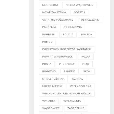
NEKROLOGI
NIELBA WĄGROWIEC
NOWE ZAKAŻENIA
ODESZLI
OSTATNIE POŻEGNANIE
OSTRZEŻENIE
PANDEMIA
PIŁKA NOŻNA
POGRZEB
POLICJA
POLSKA
POMOC
POWIATOWY INSPEKTOR SANITARNY
POWIAT WĄGROWIECKI
POŻAR
PRACA
PROGNOZA
PRĄD
ROGOŹNO
SANPEID
SKOKI
STRAŻ POŻARNA
SZPITAL
URZĄD MIEJSKI
WIELKOPOLSKA
WIELKOPOLSKI URZĄD WOJEWÓDZKI
WYPADEK
WYŁĄCZENIA
WĄGROWIEC
ZAGROŻENIE