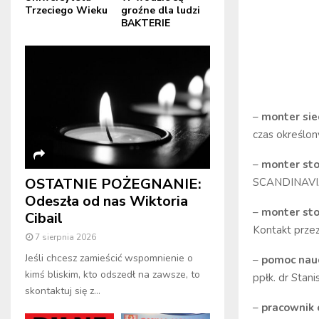
Trzeciego Wieku
groźne dla ludzi
BAKTERIE
–
monter siec
czas określo
–
monter sto
OSTATNIE POŻEGNANIE:
SCANDINAVIA
Odeszła od nas Wiktoria
–
monter sto
Cibail
Kontakt prze
7 sierpnia 2026
Jeśli chcesz zamieścić wspomnienie o
–
pomoc nauc
kimś bliskim, kto odszedł na zawsze, to
ppłk. dr Stan
skontaktuj się z...
–
pracownik 