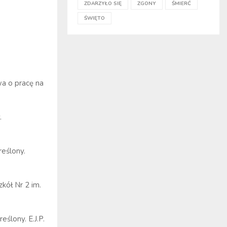
ZDARZYŁO SIĘ
ZGONY
ŚMIERĆ
ŚWIĘTO
a o pracę na
.
eślony.
kół Nr 2 im.
ślony. E.J.P.