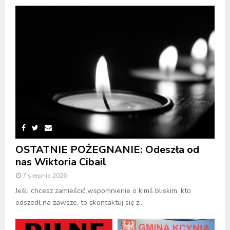
OSTATNIE POŻEGNANIE: Odeszła od
nas Wiktoria Cibail
7 sierpnia 2026
Jeśli chcesz zamieścić wspomnienie o kimś bliskim, kto
odszedł na zawsze, to skontaktuj się z...