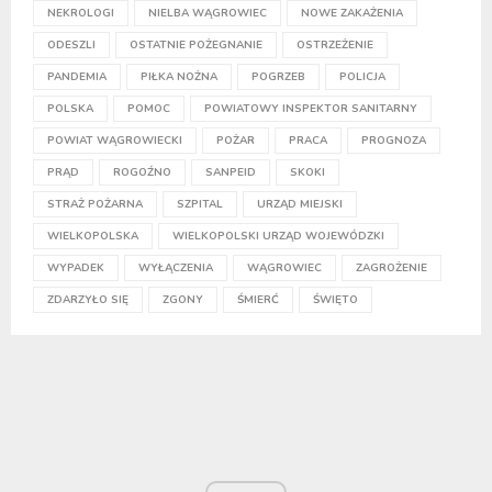
NEKROLOGI
NIELBA WĄGROWIEC
NOWE ZAKAŻENIA
ODESZLI
OSTATNIE POŻEGNANIE
OSTRZEŻENIE
PANDEMIA
PIŁKA NOŻNA
POGRZEB
POLICJA
POLSKA
POMOC
POWIATOWY INSPEKTOR SANITARNY
POWIAT WĄGROWIECKI
POŻAR
PRACA
PROGNOZA
PRĄD
ROGOŹNO
SANPEID
SKOKI
STRAŻ POŻARNA
SZPITAL
URZĄD MIEJSKI
WIELKOPOLSKA
WIELKOPOLSKI URZĄD WOJEWÓDZKI
WYPADEK
WYŁĄCZENIA
WĄGROWIEC
ZAGROŻENIE
ZDARZYŁO SIĘ
ZGONY
ŚMIERĆ
ŚWIĘTO