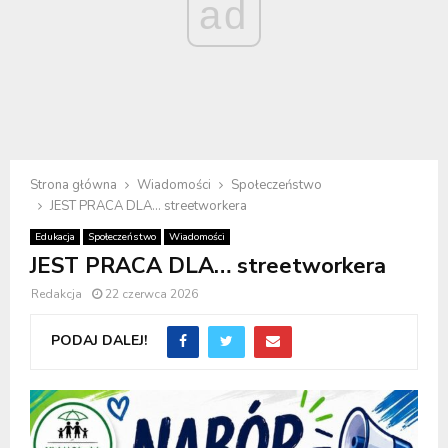
ad
Strona główna
Wiadomości
Społeczeństwo
JEST PRACA DLA… streetworkera
Edukacja
Społeczeństwo
Wiadomości
JEST PRACA DLA… streetworkera
Redakcja
22 czerwca 2026
PODAJ DALEJ!