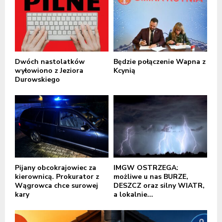
Dwóch nastolatków
Będzie połączenie Wapna z
wyłowiono z Jeziora
Kcynią
Durowskiego
Pijany obcokrajowiec za
IMGW OSTRZEGA:
kierownicą. Prokurator z
możliwe u nas BURZE,
Wągrowca chce surowej
DESZCZ oraz silny WIATR,
kary
a lokalnie...