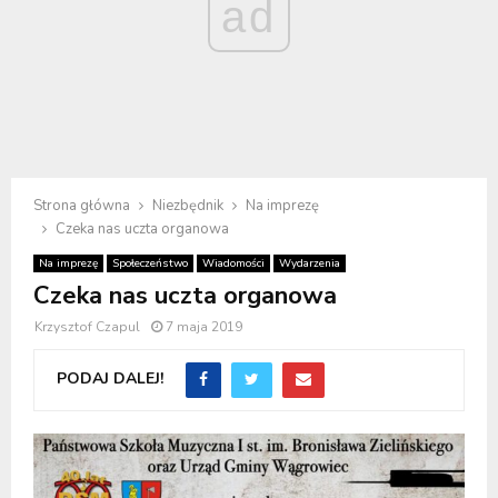
ad
Strona główna
Niezbędnik
Na imprezę
Czeka nas uczta organowa
Na imprezę
Społeczeństwo
Wiadomości
Wydarzenia
Czeka nas uczta organowa
Krzysztof Czapul
7 maja 2019
PODAJ DALEJ!