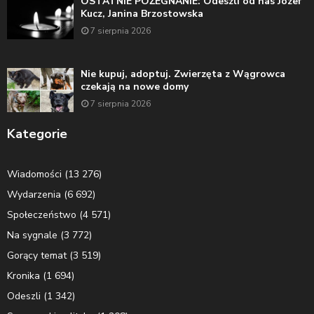
OSTATNIE POŻEGNANIE: Odeszli od nas Józef
Kucz, Janina Brzostowska
7 sierpnia 2026
Nie kupuj, adoptuj. Zwierzęta z Wągrowca
czekają na nowe domy
7 sierpnia 2026
Kategorie
Wiadomości
(13 276)
Wydarzenia
(6 692)
Społeczeństwo
(4 571)
Na sygnale
(3 772)
Gorący temat
(3 519)
Kronika
(1 694)
Odeszli
(1 342)