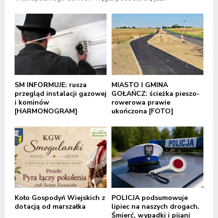
SM INFORMUJE: rusza
MIASTO I GMINA
przegląd instalacji gazowej
GOŁAŃCZ: ścieżka pieszo-
i kominów
rowerowa prawie
[HARMONOGRAM]
ukończona [FOTO]
Koło Gospodyń Wiejskich z
POLICJA podsumowuje
dotacją od marszałka
lipiec na naszych drogach.
Śmierć, wypadki i pijani