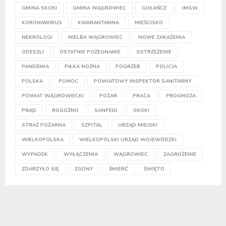
GMINA SKOKI
GMINA WĄGROWIEC
GOŁAŃCZ
IMGW
KORONAWIRUS
KWARANTANNA
MIEŚCISKO
NEKROLOGI
NIELBA WĄGROWIEC
NOWE ZAKAŻENIA
ODESZLI
OSTATNIE POŻEGNANIE
OSTRZEŻENIE
PANDEMIA
PIŁKA NOŻNA
POGRZEB
POLICJA
POLSKA
POMOC
POWIATOWY INSPEKTOR SANITARNY
POWIAT WĄGROWIECKI
POŻAR
PRACA
PROGNOZA
PRĄD
ROGOŹNO
SANPEID
SKOKI
STRAŻ POŻARNA
SZPITAL
URZĄD MIEJSKI
WIELKOPOLSKA
WIELKOPOLSKI URZĄD WOJEWÓDZKI
WYPADEK
WYŁĄCZENIA
WĄGROWIEC
ZAGROŻENIE
ZDARZYŁO SIĘ
ZGONY
ŚMIERĆ
ŚWIĘTO