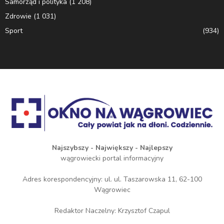
Samorząd i polityka
(1 208)
Zdrowie
(1 031)
Sport
(934)
Najszybszy - Największy - Najlepszy
wągrowiecki portal informacyjny
Adres korespondencyjny: ul. ul. Taszarowska 11, 62-100
Wągrowiec
Redaktor Naczelny: Krzysztof Czapul