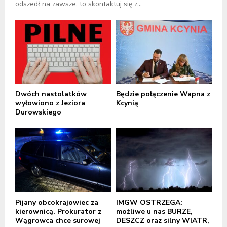
odszedł na zawsze, to skontaktuj się z...
Dwóch nastolatków
Będzie połączenie Wapna z
wyłowiono z Jeziora
Kcynią
Durowskiego
Pijany obcokrajowiec za
IMGW OSTRZEGA:
kierownicą. Prokurator z
możliwe u nas BURZE,
Wągrowca chce surowej
DESZCZ oraz silny WIATR,