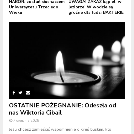
NABÓR: zostań słuchaczem
UWAGA! ZAKAZ kąpieli w
Uniwersytetu Trzeciego
jeziorze! W wodzie są
Wieku
groźne dla ludzi BAKTERIE
OSTATNIE POŻEGNANIE: Odeszła od
nas Wiktoria Cibail
7 sierpnia 2026
Jeśli chcesz zamieścić wspomnienie o kimś bliskim, kto